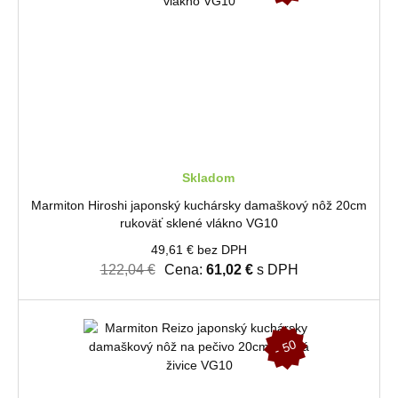
%
Skladom
Marmiton Hiroshi japonský kuchársky damaškový nôž 20cm
rukoväť sklené vlákno VG10
49,61 € bez DPH
122,04 €
Cena:
61,02 €
s DPH
-
5
0
%