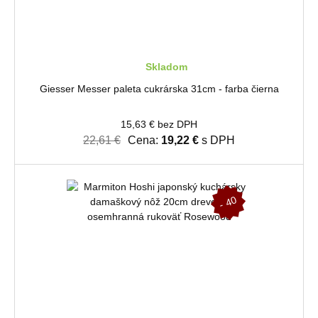
Skladom
Giesser Messer paleta cukrárska 31cm - farba čierna
15,63 € bez DPH
22,61 €
Cena:
19,22 €
s DPH
-
4
0
%