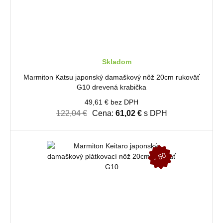
Skladom
Marmiton Katsu japonský damaškový nôž 20cm rukoväť
G10 drevená krabička
49,61 € bez DPH
122,04 €
Cena:
61,02 €
s DPH
-
5
0
%