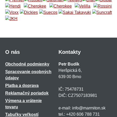
O nás
Kontakty
Obchodné podmienky
Petr Budík
Heršpická 6,
Spracovanie osobných
639 00 Brno
údajov
Platba a doprava
IČ: 75478731
Reklamačný poriadok
DIČ: CZ7507183981
Výmena a vrátenie
tovaru
e-mail: info@marmiton.sk
tel.: +420 606 788 731
Tabuľky veľkostí