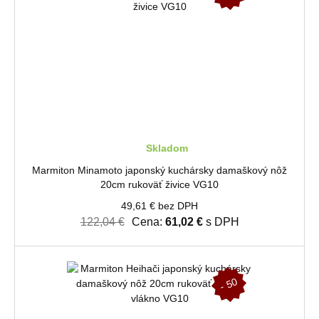
%
Skladom
Marmiton Minamoto japonský kuchársky damaškový nôž
20cm rukoväť živice VG10
49,61 € bez DPH
122,04 €
Cena:
61,02 €
s DPH
-
5
0
%