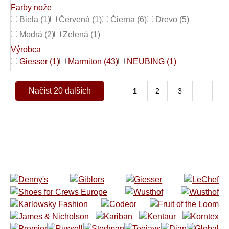
Farby nože
Biela (1)
Červená (1)
Čierna (6)
Drevo (5)
Modrá (2)
Zelená (1)
Výrobca
Giesser (1)
Marmiton (43)
NEUBING (1)
Načíst 20 dalších
1
2
3