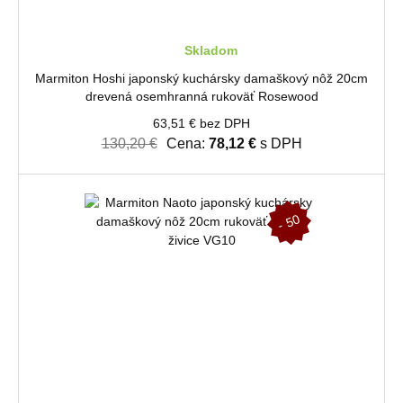
Skladom
Marmiton Hoshi japonský kuchársky damaškový nôž 20cm
drevená osemhranná rukoväť Rosewood
63,51 € bez DPH
130,20 €
Cena:
78,12 €
s DPH
-
5
0
%