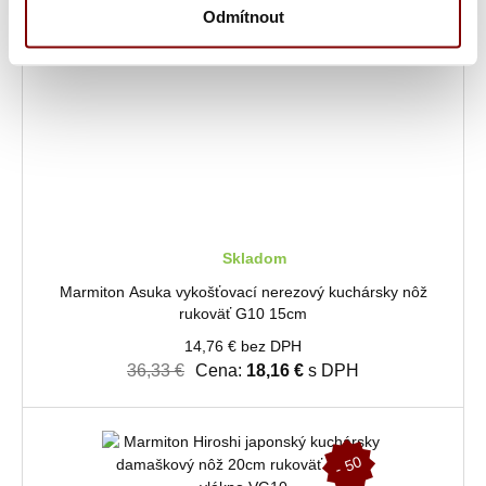
Odmítnout
-
5
0
%
Skladom
Marmiton Asuka vykošťovací nerezový kuchársky nôž
rukoväť G10 15cm
14,76 € bez DPH
36,33 €
Cena:
18,16 €
s DPH
-
5
0