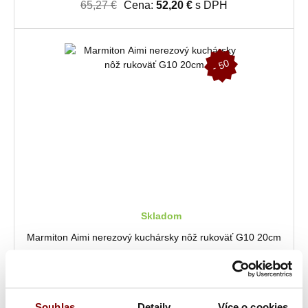
65,27 €
Cena:
52,20 €
s DPH
-
5
0
%
Skladom
Marmiton Aimi nerezový kuchársky nôž rukoväť G10 20cm
16,42 € bez DPH
40,41 €
Cena:
20,20 €
s DPH
Souhlas
Detaily
Více o cookies