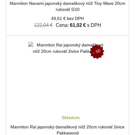
Marmiton Nanami japonský damaškový nôž Tiny Wave 20cm
rukoväť G10
49,61 € bez DPH
122,04 €
Cena:
61,02 €
s DPH
-
5
0
%
Skladom
Marmiton Rai japonský damaškový nôž 20cm rukoväť živice
Pakkawood