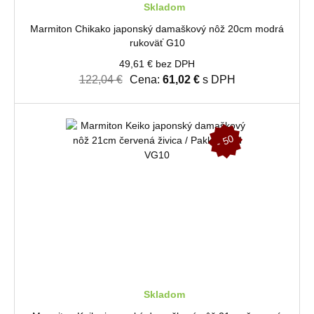
Skladom
Marmiton Chikako japonský damaškový nôž 20cm modrá
rukoväť G10
49,61 € bez DPH
122,04 €
Cena:
61,02 €
s DPH
-
5
0
%
Skladom