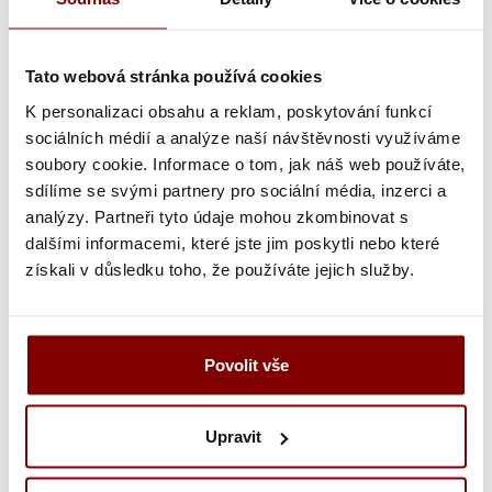
-
5
0
Tato webová stránka používá cookies
%
K personalizaci obsahu a reklam, poskytování funkcí
sociálních médií a analýze naší návštěvnosti využíváme
soubory cookie. Informace o tom, jak náš web používáte,
sdílíme se svými partnery pro sociální média, inzerci a
analýzy. Partneři tyto údaje mohou zkombinovat s
dalšími informacemi, které jste jim poskytli nebo které
získali v důsledku toho, že používáte jejich služby.
Skladom
Marmiton Amaya Santoku nerezový kuchársky nôž rukoväť
G10 17cm
Povolit vše
16,42 € bez DPH
40,41 €
Cena:
20,20 €
s DPH
Upravit