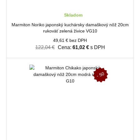
Skladom
Marmiton Noriko japonský kuchársky damaškový nôž 20cm
rukoväť zelená živice VG10
49,61 € bez DPH
122,04 €
Cena:
61,02 €
s DPH
-
5
0
%