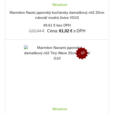
Skladom
Marmiton Naoto japonský kuchársky damaškový nôž 20cm
rukoväť modrá živice VG10
49,61 € bez DPH
122,04 €
Cena:
61,02 €
s DPH
-
5
0
%
Skladom