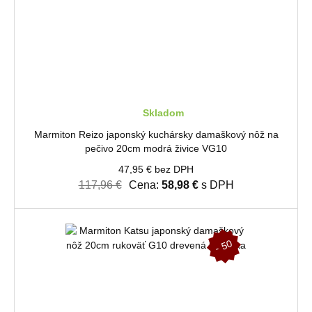
Skladom
Marmiton Reizo japonský kuchársky damaškový nôž na
pečivo 20cm modrá živice VG10
47,95 € bez DPH
117,96 €
Cena:
58,98 €
s DPH
-
5
0
%