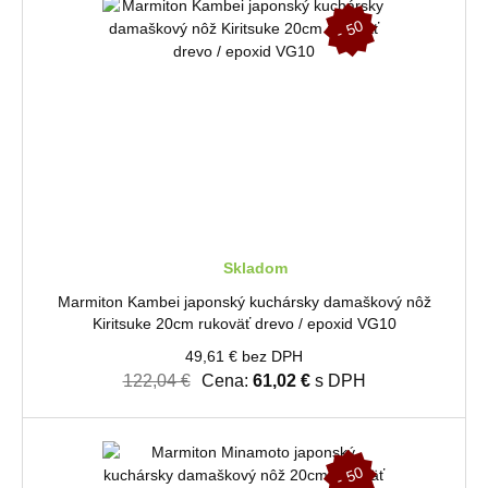
-
5
0
%
Skladom
Marmiton Kambei japonský kuchársky damaškový nôž
Kiritsuke 20cm rukoväť drevo / epoxid VG10
49,61 € bez DPH
122,04 €
Cena:
61,02 €
s DPH
-
5
0