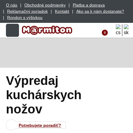
O nás
Obchodné podmienky
Platba a doprava
Reklamačný poriadok
Kontakt
Ako sa k nám dostanate?
Rondon s výšivkou
0
Výpredaj
kuchárskych
nožov
Potrebujete poradiť?