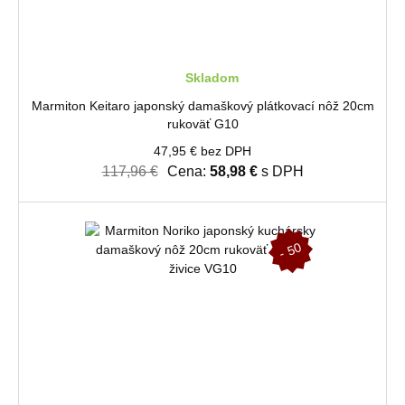
Skladom
Marmiton Keitaro japonský damaškový plátkovací nôž 20cm
rukoväť G10
47,95 € bez DPH
117,96 €
Cena:
58,98 €
s DPH
-
5
0
%