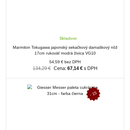
Skladom
Marmiton Tokugawa japonský sekačkový damaškový nôž
17cm rukoväť modrá živica VG10
54,59 € bez DPH
134,29 €
Cena:
67,14 €
s DPH
-
1
5
%