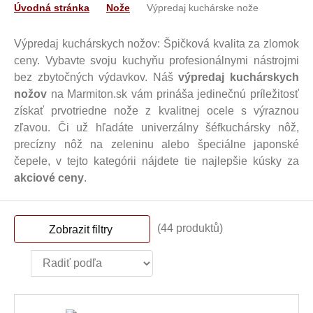
Úvodná stránka
Nože
Výpredaj kuchárske nože
Výpredaj kuchárskych nožov: Špičková kvalita za zlomok
ceny. Vybavte svoju kuchyňu profesionálnymi nástrojmi
bez zbytočných výdavkov. Náš
výpredaj kuchárskych
nožov
na Marmiton.sk vám prináša jedinečnú príležitosť
získať prvotriedne nože z kvalitnej ocele s výraznou
zľavou. Či už hľadáte univerzálny šéfkuchársky nôž,
precízny nôž na zeleninu alebo špeciálne japonské
čepele, v tejto kategórii nájdete tie najlepšie kúsky za
akciové ceny
.
(44 produktů)
Zobrazit filtry