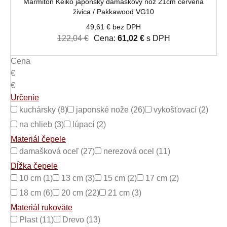
Marmiton Keiko japonský damaškový nôž 21cm červená
živica / Pakkawood VG10
49,61 € bez DPH
122,04 €
Cena:
61,02 €
s DPH
Cena
€
€
Určenie
kuchársky (8)
japonské nože (26)
vykošťovací (2)
na chlieb (3)
lúpací (2)
Materiál čepele
damašková oceľ (27)
nerezová ocel (11)
Dĺžka čepele
10 cm (1)
13 cm (3)
15 cm (2)
17 cm (2)
18 cm (6)
20 cm (22)
21 cm (3)
Materiál rukoväte
Plast (11)
Drevo (13)