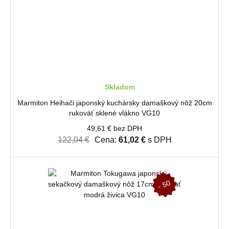
Skladom
Marmiton Heihači japonský kuchársky damaškový nôž 20cm
rukoväť sklené vlákno VG10
49,61 € bez DPH
122,04 €
Cena:
61,02 €
s DPH
-
5
0
%