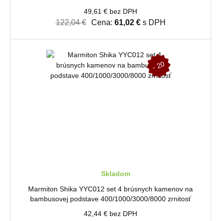
49,61 € bez DPH
122,04 €
Cena:
61,02 €
s DPH
-
2
0
%
Skladom
Marmiton Shika YYC012 set 4 brúsnych kamenov na
bambusovej podstave 400/1000/3000/8000 zrnitosť
42,44 € bez DPH