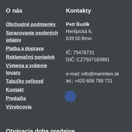
O nás
Kontakty
Obchodné podmienky
Petr Budík
Heršpická 6,
Spracovanie osobných
639 00 Brno
údajov
Platba a doprava
IČ: 75478731
Reklamačný poriadok
DIČ: CZ7507183981
Výmena a vrátenie
tovaru
e-mail: info@marmiton.sk
tel.: +420 606 788 731
Tabuľky veľkostí
Kontakt
Predajňa
Výrobcovia
Otváracia doba predajne