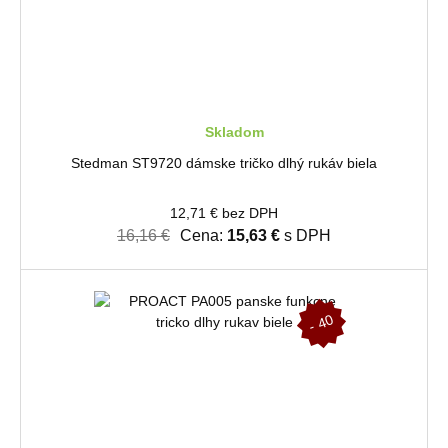
Skladom
Stedman ST9720 dámske tričko dlhý rukáv biela
12,71 € bez DPH
16,16 €
Cena:
15,63 €
s DPH
-
4
0
%