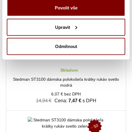
-
5
0
Povolit vše
%
Upravit
Odmítnout
Skladom
Stedman ST3100 dámska polokošeľa krátky rukáv svetlo
modrá
6,07 € bez DPH
14,94 €
Cena:
7,47 €
s DPH
-
5
0