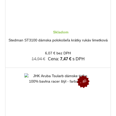
Skladom
Stedman ST3100 dámska polokošeľa krátky rukáv limetková
6,07 € bez DPH
14,94 €
Cena:
7,47 €
s DPH
-
4
0
%