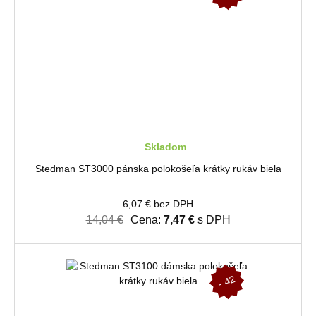
%
Skladom
Stedman ST3000 pánska polokošeľa krátky rukáv biela
6,07 € bez DPH
14,04 €
Cena:
7,47 €
s DPH
-
4
2
%