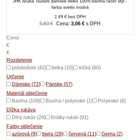
JHK Aruba Tsularb dámske tielko 100% bavlna racer štýl -
farba svetlo modrá
2,49 € bez DPH
5,63 €
Cena:
3,06 €
s DPH
Cena
€
€
Rozdelenie
polokošele (42)
tielka (10)
tričká (60)
Určenie
Dámske (72)
Pánske (57)
Materiál oblečenie
Bavlna (109)
Bavlna / polyester (1)
Polyester (6)
Dĺžka rukáva
Dlhý rukáv (24)
Krátky rukáv (91)
Farby oblečenie
azúrová (9)
biela (29)
červená (11)
čierna (2)