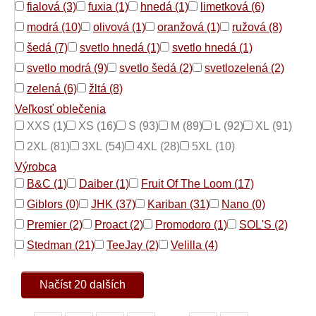
fialová (3)
fuxia (1)
hnedá (1)
limetková (6)
modrá (10)
olivová (1)
oranžová (1)
ružová (8)
šedá (7)
svetlo hnedá (1)
svetlo hnedá (1)
svetlo modrá (9)
svetlo šedá (2)
svetlozelená (2)
zelená (6)
žltá (8)
Veľkosť oblečenia
XXS (1)
XS (16)
S (93)
M (89)
L (92)
XL (91)
2XL (81)
3XL (54)
4XL (28)
5XL (10)
Výrobca
B&C (1)
Daiber (1)
Fruit Of The Loom (17)
Giblors (0)
JHK (37)
Kariban (31)
Nano (0)
Premier (2)
Proact (2)
Promodoro (1)
SOL'S (2)
Stedman (21)
TeeJay (2)
Velilla (4)
Načíst 20 dalších