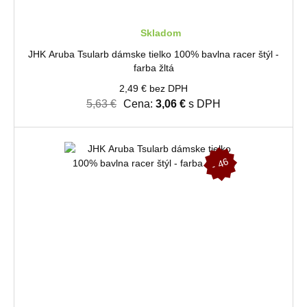
Skladom
JHK Aruba Tsularb dámske tielko 100% bavlna racer štýl -
farba žltá
2,49 € bez DPH
5,63 €
Cena:
3,06 €
s DPH
-
4
6
%