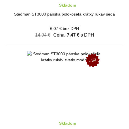
Skladom
Stedman ST3000 pánska polokošeľa krátky rukáv šedá
6,07 € bez DPH
14,94 €
Cena:
7,47 €
s DPH
-
5
0
%
Skladom