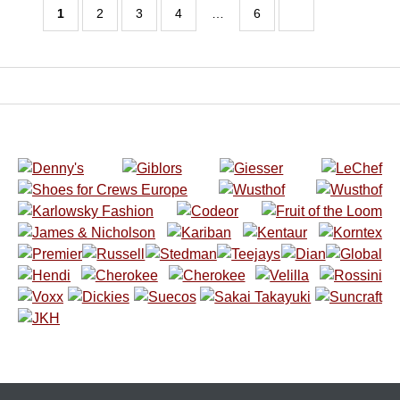
1
2
3
4
…
6