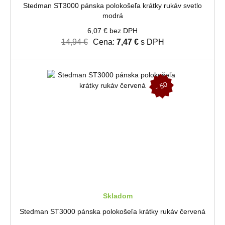
Stedman ST3000 pánska polokošeľa krátky rukáv svetlo
modrá
6,07 € bez DPH
14,94 €
Cena:
7,47 €
s DPH
-
5
0
%
Skladom
Stedman ST3000 pánska polokošeľa krátky rukáv červená