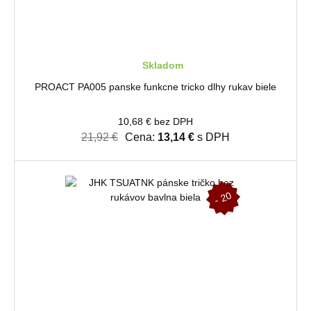
Skladom
PROACT PA005 panske funkcne tricko dlhy rukav biele
10,68 € bez DPH
21,92 €
Cena:
13,14 €
s DPH
-
2
0
%