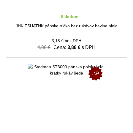
Skladom
JHK TSUATNK pánske tričko bez rukávov bavlna biela
3,15 € bez DPH
4,86 €
Cena:
3,88 €
s DPH
-
5
0
%