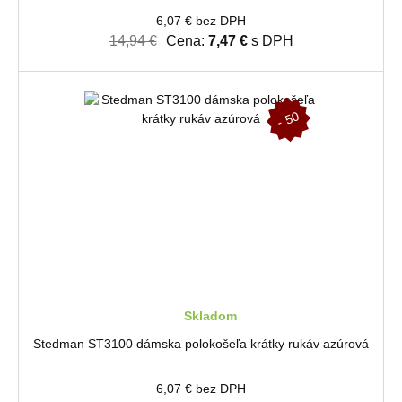
6,07 € bez DPH
14,94 €
Cena:
7,47 €
s DPH
-
5
0
%
Skladom
Stedman ST3100 dámska polokošeľa krátky rukáv azúrová
6,07 € bez DPH