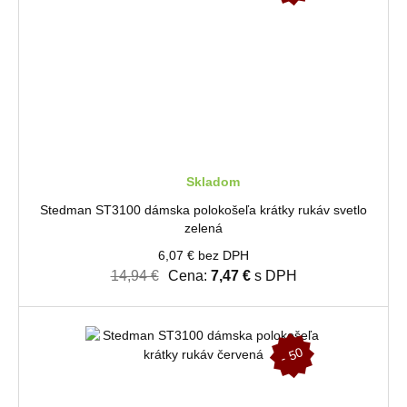
%
Skladom
Stedman ST3100 dámska polokošeľa krátky rukáv svetlo
zelená
6,07 € bez DPH
14,94 €
Cena:
7,47 €
s DPH
-
5
0
%