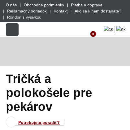
O nás
Obchodné podmienky
Platba a doprava
Reklamačný poriadok
Kontakt
Ako sa k nám dostanate?
Rondon s výšivkou
0
Tričká a
polokošele pre
pekárov
Potrebujete poradiť?