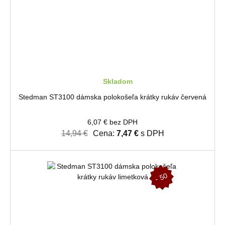
Skladom
Stedman ST3100 dámska polokošeľa krátky rukáv červená
6,07 € bez DPH
14,94 €
Cena:
7,47 €
s DPH
-
5
0
%