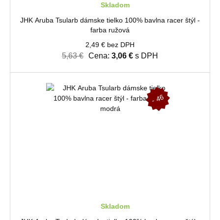
Skladom
JHK Aruba Tsularb dámske tielko 100% bavlna racer štýl -
farba ružová
2,49 € bez DPH
5,63 €
Cena:
3,06 €
s DPH
-
4
6
%
Skladom