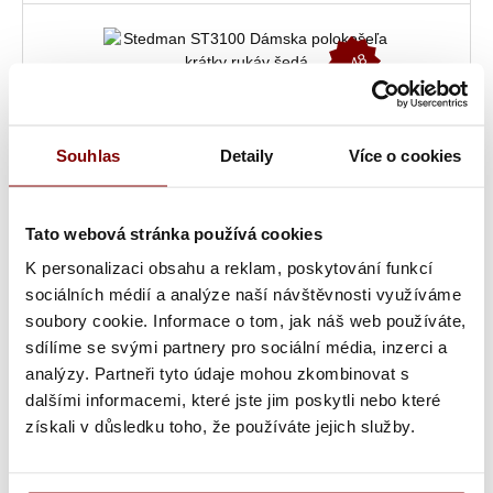
-
4
8
%
Souhlas
Detaily
Více o cookies
Tato webová stránka používá cookies
K personalizaci obsahu a reklam, poskytování funkcí
sociálních médií a analýze naší návštěvnosti využíváme
Skladom
soubory cookie. Informace o tom, jak náš web používáte,
Stedman ST3100 Dámska polokošeľa krátky rukáv šedá
sdílíme se svými partnery pro sociální média, inzerci a
analýzy. Partneři tyto údaje mohou zkombinovat s
6,07 € bez DPH
dalšími informacemi, které jste jim poskytli nebo které
14,33 €
Cena:
7,47 €
s DPH
získali v důsledku toho, že používáte jejich služby.