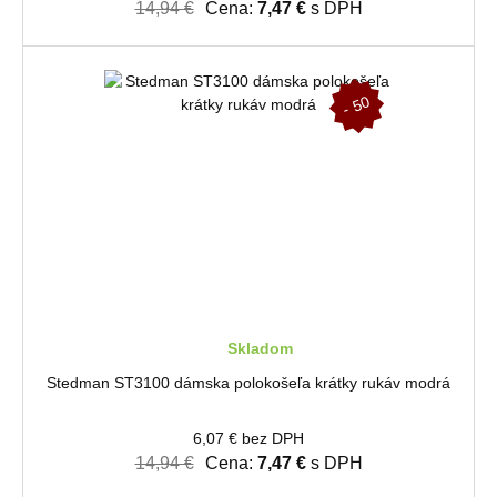
14,94 €
Cena:
7,47 €
s DPH
-
5
0
%
Skladom
Stedman ST3100 dámska polokošeľa krátky rukáv modrá
6,07 € bez DPH
14,94 €
Cena:
7,47 €
s DPH