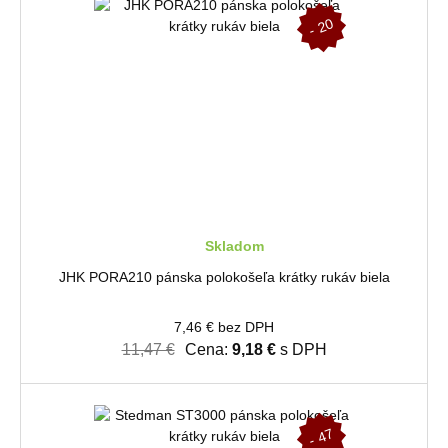
-
2
0
%
Skladom
JHK PORA210 pánska polokošeľa krátky rukáv biela
7,46 € bez DPH
11,47 €
Cena:
9,18 €
s DPH
-
4
7