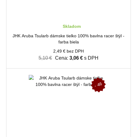
Skladom
JHK Aruba Tsularb dámske tielko 100% bavlna racer štýl -
farba biela
2,49 € bez DPH
5,10 €
Cena:
3,06 €
s DPH
-
4
6
%