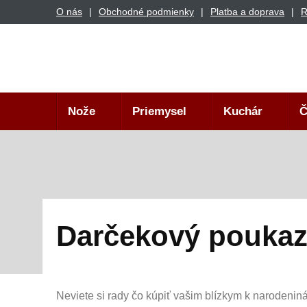
O nás
Obchodné podmienky
Platba a doprava
R
Nože
Priemysel
Kuchár
Č
Darčekový pouka
Neviete si rady čo kúpiť vašim blízkym k narodenin