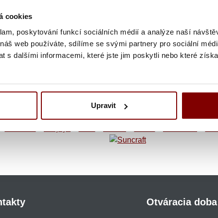
ez DPH
65,04 € bez DPH
á cookies
 €
s DPH
Cena:
80,00 €
s DPH
klam, poskytování funkcí sociálních médií a analýze naší návšt
 náš web používáte, sdílíme se svými partnery pro sociální média
 s dalšími informacemi, které jste jim poskytli nebo které získa
Upravit
takty
Otváracia doba