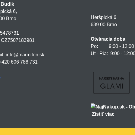
 Budík
pická 6,
Heršpická 6
00 Brno
639 00 Brno
75478731
Otváracia doba
: CZ7507183981
Po: 9:00 - 12:00 a
Ut - Pia: 9:00 - 12:0
il: info@marmiton.sk
: +420 606 788 731
Zistiť viac