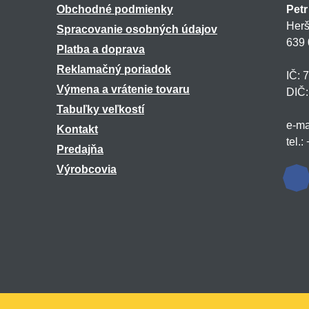
Obchodné podmienky
Petr
Herš
Spracovanie osobných údajov
639 
Platba a doprava
Reklamačný poriadok
IČ: 
Výmena a vrátenie tovaru
DIČ
Tabuľky veľkostí
e-ma
Kontakt
tel.
Predajňa
Výrobcovia