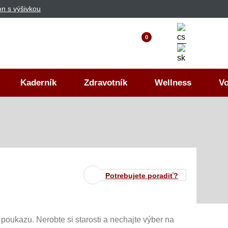
n s výšivkou
0
Kaderník
Zdravotník
Wellness
Vo
Potrebujete poradiť?
oukazu. Nerobte si starosti a nechajte výber na