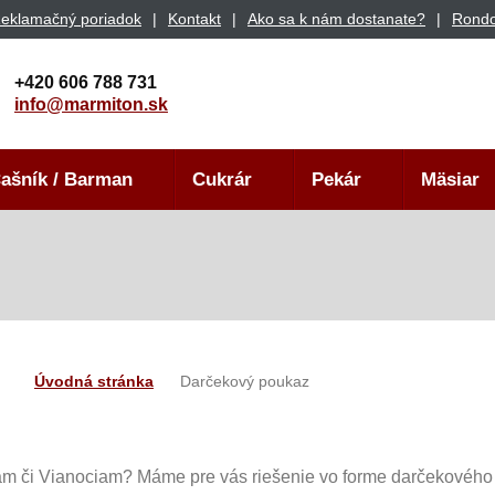
eklamačný poriadok
Kontakt
Ako sa k nám dostanate?
Rondo
+420 606 788 731
info@marmiton.sk
ašník / Barman
Cukrár
Pekár
Mäsiar
z
Úvodná stránka
Darčekový poukaz
ám či Vianociam? Máme pre vás riešenie vo forme darčekového p