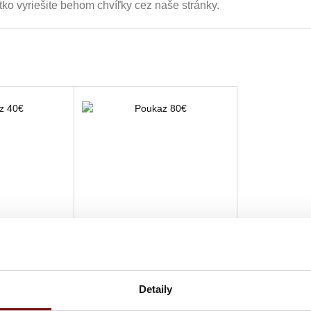
tko vyriešite behom chvíľky cez naše stránky.
adom
Skladom
Detaily
 40€
Poukaz 80€