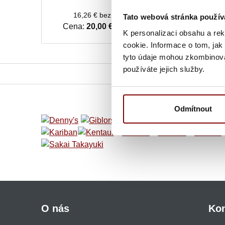
16,26 € bez DPH
32,52 € b
Tato webová stránka použív
Cena:
20,00 €
s DPH
Cena:
40,00
K personalizaci obsahu a re
cookie. Informace o tom, jak
tyto údaje mohou zkombinovat
používáte jejich služby.
Odmítnout
O nás
Kon