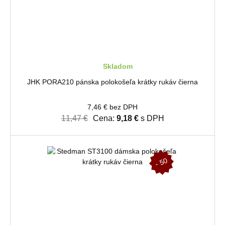
Skladom
JHK PORA210 pánska polokošeľa krátky rukáv čierna
7,46 € bez DPH
11,47 €
Cena:
9,18 €
s DPH
-
5
0
%