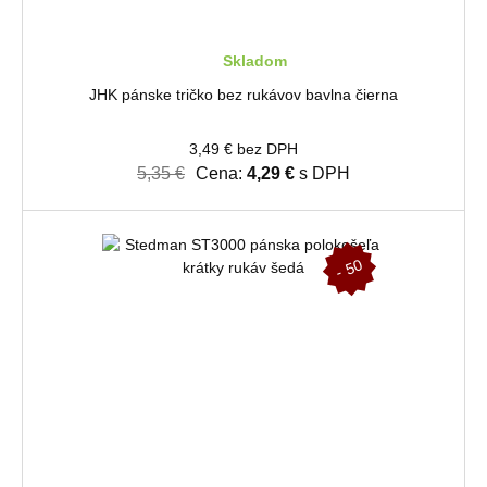
Skladom
JHK pánske tričko bez rukávov bavlna čierna
3,49 € bez DPH
5,35 €
Cena:
4,29 €
s DPH
-
5
0
%