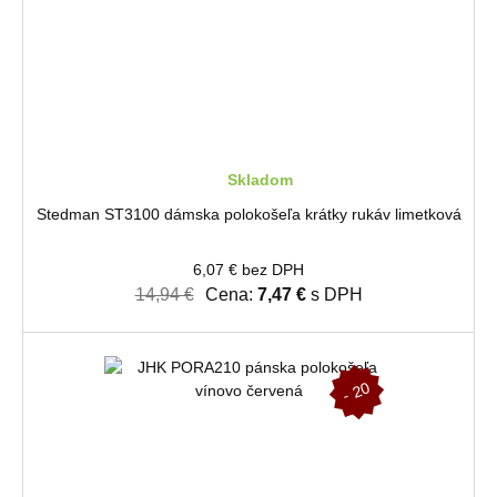
Skladom
Stedman ST3100 dámska polokošeľa krátky rukáv limetková
6,07 € bez DPH
14,94 €
Cena:
7,47 €
s DPH
-
2
0
%