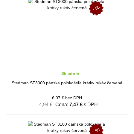
-
5
0
%
Skladom
Stedman ST3000 pánska polokošeľa krátky rukáv červená
6,07 € bez DPH
14,94 €
Cena:
7,47 €
s DPH
-
5
0