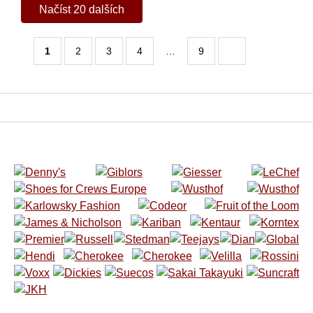
Načíst 20 dalších
1
2
3
4
…
9