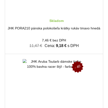
Skladom
JHK PORA210 pánska polokošeľa krátky rukáv tmavo hnedá
7,46 € bez DPH
11,47 €
Cena:
9,18 €
s DPH
-
4
0
%