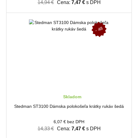
14,94 €
Cena:
7,47 €
s DPH
-
4
8
%
Skladom
Stedman ST3100 Dámska polokošeľa krátky rukáv šedá
6,07 € bez DPH
14,33 €
Cena:
7,47 €
s DPH