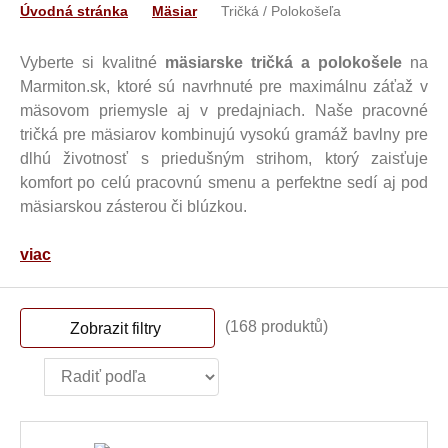
Úvodná stránka
Mäsiar
Tričká / Polokošeľa
Vyberte si kvalitné
mäsiarske tričká a polokošele
na
Marmiton.sk, ktoré sú navrhnuté pre maximálnu záťaž v
mäsovom priemysle aj v predajniach. Naše pracovné
tričká pre mäsiarov kombinujú vysokú gramáž bavlny pre
dlhú životnosť s priedušným strihom, ktorý zaisťuje
komfort po celú pracovnú smenu a perfektne sedí aj pod
mäsiarskou zásterou či blúzkou.
viac
(168 produktů)
Zobrazit filtry