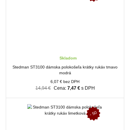
%
Skladom
Stedman ST3100 dámska polokošeľa krátky rukáv tmavo
modrá
6,07 € bez DPH
14,94 €
Cena:
7,47 €
s DPH
-
5
0
%