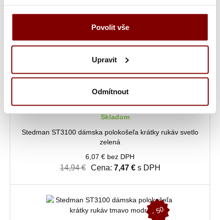
-
5
0
%
Povolit vše
Upravit
Odmítnout
Skladom
Stedman ST3100 dámska polokošeľa krátky rukáv svetlo
zelená
6,07 € bez DPH
14,94 €
Cena:
7,47 €
s DPH
-
5
0