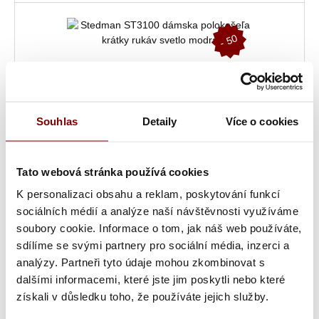
-
5
0
%
Souhlas
Detaily
Více o cookies
Tato webová stránka používá cookies
K personalizaci obsahu a reklam, poskytování funkcí
Skladom
sociálních médií a analýze naší návštěvnosti využíváme
Stedman ST3100 dámska polokošeľa krátky rukáv svetlo
soubory cookie. Informace o tom, jak náš web používáte,
modrá
sdílíme se svými partnery pro sociální média, inzerci a
6,07 € bez DPH
analýzy. Partneři tyto údaje mohou zkombinovat s
14,94 €
Cena:
7,47 €
s DPH
dalšími informacemi, které jste jim poskytli nebo které
získali v důsledku toho, že používáte jejich služby.