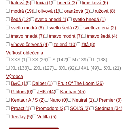
fialová (5)
fuxia (1)
hnedá (3)
limetková (6)
modrá (19)
olivová (1)
oranžová (1)
ružová (8)
šedá (12)
svetlo hnedá (1)
svetlo hnedá (1)
svetlo modrá (8)
svetlo šedá (2)
svetlozelená (2)
tmavo hnedá (7)
tmavo modrá (7)
tmavo šedá (4)
vínovo červená (4)
zelená (10)
žltá (8)
Veľkosť oblečenia
XXS (1)
XS (26)
S (142)
M (139)
L (138)
XL (133)
2XL (127)
3XL (92)
4XL (49)
5XL (21)
Výrobca
B&C (1)
Daiber (1)
Fruit Of The Loom (26)
Giblors (0)
JHK (44)
Kariban (45)
Kentaur A / S (2)
Nano (0)
Neutral (1)
Premier (3)
Proact (1)
Promodoro (2)
SOL'S (2)
Stedman (34)
TeeJay (5)
Velilla (5)