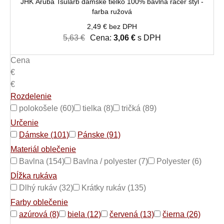
JHK Aruba Tsularb dámske tielko 100% bavlna racer štýl -
farba ružová
2,49 € bez DPH
5,63 €
Cena:
3,06 €
s DPH
Cena
€
€
Rozdelenie
polokošele (60)
tielka (8)
tričká (89)
Určenie
Dámske (101)
Pánske (91)
Materiál oblečenie
Bavlna (154)
Bavlna / polyester (7)
Polyester (6)
Dĺžka rukáva
Dlhý rukáv (32)
Krátky rukáv (135)
Farby oblečenie
azúrová (8)
biela (12)
červená (13)
čierna (26)