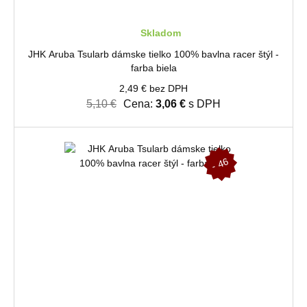
Skladom
JHK Aruba Tsularb dámske tielko 100% bavlna racer štýl -
farba biela
2,49 € bez DPH
5,10 €
Cena:
3,06 €
s DPH
-
4
6
%