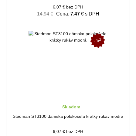
6,07 € bez DPH
14,94 €
Cena:
7,47 €
s DPH
-
5
0
%
Skladom
Stedman ST3100 dámska polokošeľa krátky rukáv modrá
6,07 € bez DPH