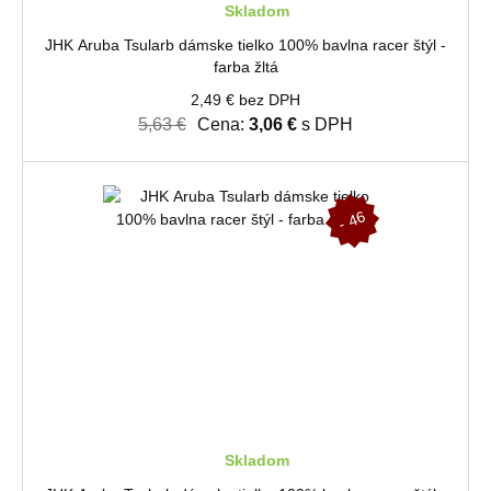
Skladom
JHK Aruba Tsularb dámske tielko 100% bavlna racer štýl -
farba žltá
2,49 € bez DPH
5,63 €
Cena:
3,06 €
s DPH
-
4
6
%
Skladom