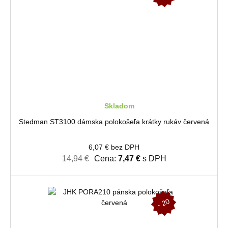
%
Skladom
Stedman ST3100 dámska polokošeľa krátky rukáv červená
6,07 € bez DPH
14,94 €
Cena:
7,47 €
s DPH
-
2
0
%