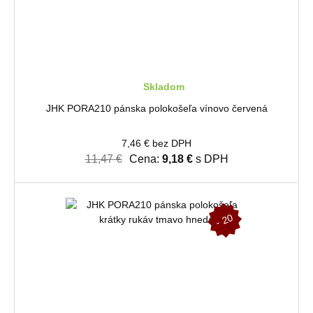
Skladom
JHK PORA210 pánska polokošeľa vínovo červená
7,46 € bez DPH
11,47 €
Cena:
9,18 €
s DPH
-
2
0
%