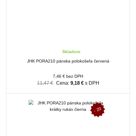
Skladom
JHK PORA210 pánska polokošeľa červená
7,46 € bez DPH
11,47 €
Cena:
9,18 €
s DPH
-
2
0
%