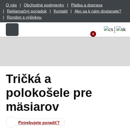
O nás
Obchodné podmienky
Platba a doprava
Reklamačný poriadok
Kontakt
Ako sa k nám dostanate?
Rondon s výšivkou
0
Tričká a
polokošele pre
mäsiarov
Potrebujete poradiť?