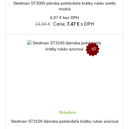
Stedman ST3000 pánska polokošeľa krátky rukáv svetlo
modrá
6,07 € bez DPH
14,94 €
Cena:
7,47 €
s DPH
-
5
0
%
Skladom
Stedman ST3100 dámska polokošeľa krátky rukáv azúrová