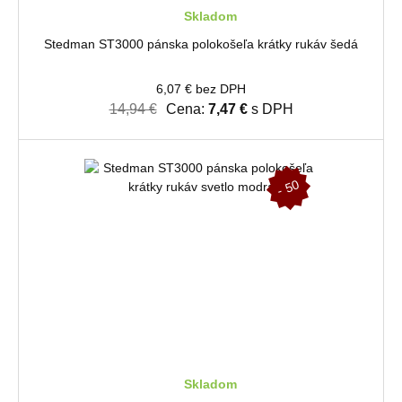
Skladom
Stedman ST3000 pánska polokošeľa krátky rukáv šedá
6,07 € bez DPH
14,94 €
Cena:
7,47 €
s DPH
-
5
0
%
Skladom