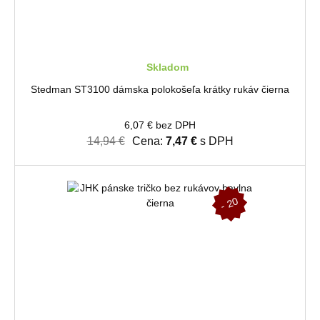
Skladom
Stedman ST3100 dámska polokošeľa krátky rukáv čierna
6,07 € bez DPH
14,94 €
Cena:
7,47 €
s DPH
-
2
0
%