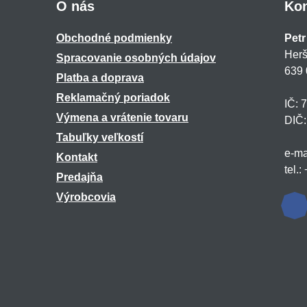
O nás
Kon
Obchodné podmienky
Petr
Herš
Spracovanie osobných údajov
639 
Platba a doprava
Reklamačný poriadok
IČ: 
Výmena a vrátenie tovaru
DIČ
Tabuľky veľkostí
e-ma
Kontakt
tel.
Predajňa
Výrobcovia