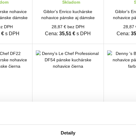
adom
Skladom
S
rske nohavice
Giblor's Enrico kuchárske
Giblor's E
pánske dámske
nohavice pánske aj dámske
nohavice p
čierny prúžok
modr
ez DPH
28,87 € bez DPH
28,87
 €
s DPH
Cena:
35,51 €
s DPH
Cena:
35
adom
Skladom
S
Detaily