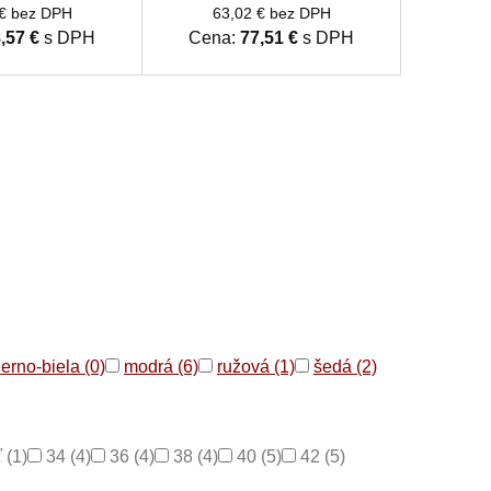
predĺžené nohavice čierne
 € bez DPH
63,02 € bez DPH
,57 €
s DPH
Cena:
77,51 €
s DPH
erno-biela (0)
modrá (6)
ružová (1)
šedá (2)
 (1)
34 (4)
36 (4)
38 (4)
40 (5)
42 (5)