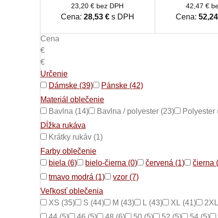
farba čierna
23,20 € bez DPH
42,47 € b
Cena:
28,53 €
s DPH
Cena:
52,24
Cena
€
€
Určenie
Dámske (39)
Pánske (42)
Materiál oblečenie
Bavlna (14)
Bavlna / polyester (23)
Polyester 
Dĺžka rukáva
Krátky rukáv (1)
Farby oblečenie
biela (6)
bielo-čierna (0)
červená (1)
čierna 
tmavo modrá (1)
vzor (7)
Veľkosť oblečenia
XS (35)
S (44)
M (43)
L (43)
XL (41)
2XL
44 (5)
46 (5)
48 (6)
50 (5)
52 (5)
54 (5)