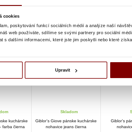
DF22 pracovné
Denny's Le Chef Professional
Denny 's B
vice pánske aj
DF54 pánske kuchárske
nohavice pá
ierna
nohavice čierna
farb
ez DPH
42,80 € bez DPH
23,20
á cookies
 €
s DPH
Cena:
52,65 €
s DPH
Cena:
28
klam, poskytování funkcí sociálních médií a analýze naší návšt
 náš web používáte, sdílíme se svými partnery pro sociální média
 s dalšími informacemi, které jste jim poskytli nebo které získa
Upravit
adom
Skladom
S
nske kuchárske
Giblor's Giove pánske kuchárske
Giblor's p
- farba čierna
nohavice jeans čierna
nohavice