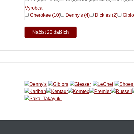
Výrobca
Cherokee (10)
Denny's (4)
Dickies (2)
Giblo
Načíst 20 dalších