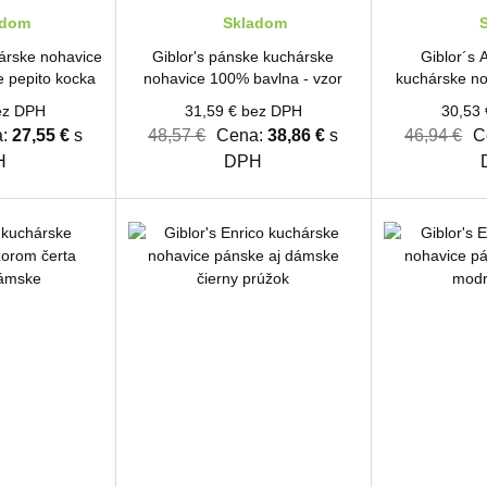
adom
Skladom
S
hárske nohavice
Giblor's pánske kuchárske
Giblor´s 
 pepito kocka
nohavice 100% bavlna - vzor
kuchárske no
indiánske sovy
dámske
ez DPH
31,59 € bez DPH
30,53
:
27,55 €
s
48,57 €
Cena:
38,86 €
s
46,94 €
C
H
DPH