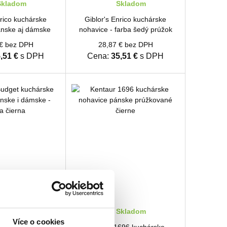
kladom
Skladom
nrico kuchárske
Giblor's Enrico kuchárske
ánske aj dámske
nohavice - farba šedý prúžok
ý prúžok
 € bez DPH
28,87 € bez DPH
,51 €
s DPH
Cena:
35,51 €
s DPH
kladom
Skladom
Více o cookies