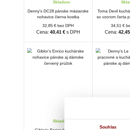
Skladom
Skl
Denny's DC28 pánske mäsiarske
Toma Devil kuchá
nohavice čierna kostka
so vzorom čerta 
32,85 € bez DPH
34,51 € b
Cena:
40,41 €
s DPH
Cena:
42,45
Skladom
Skl
Souhlas