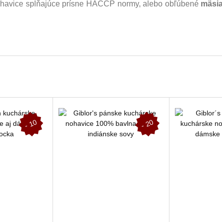
 nohavice spĺňajúce prísne HACCP normy, alebo obľúbené
mäsia
-
1
0
-
2
0
%
%