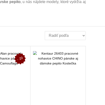
rske pepito
, u nás nájdete modely, ktoré vydržia aj
-
2
0
%