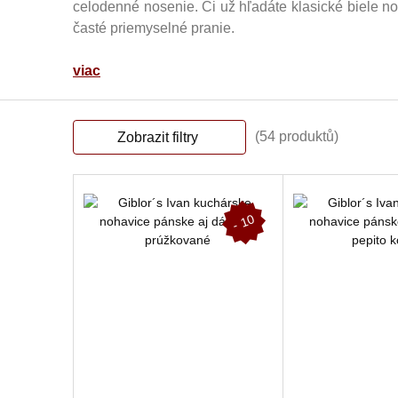
celodenné nosenie. Či už hľadáte klasické biele
časté priemyselné pranie.
viac
(54 produktů)
Zobrazit filtry
-
1
0
%