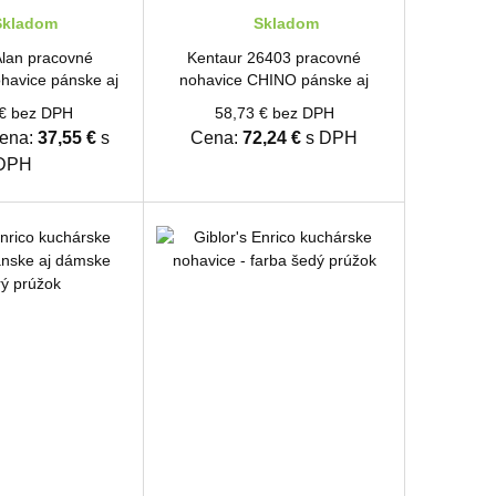
kladom
Skladom
Alan pracovné
Kentaur 26403 pracovné
havice pánske aj
nohavice CHINO pánske aj
 Camouflage
dámske pepito Kostečka
 € bez DPH
58,73 € bez DPH
ena:
37,55 €
s
Cena:
72,24 €
s DPH
DPH