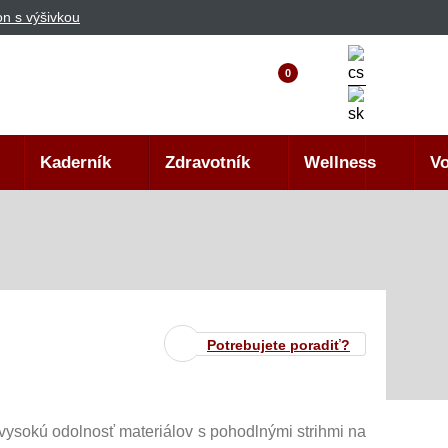
n s výšivkou
0
Kaderník
Zdravotník
Wellness
Vo
Potrebujete poradiť?
ysokú odolnosť materiálov s pohodlnými strihmi na