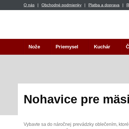
O nás
Obchodné podmienky
Platba a doprava
R
Nože
Priemysel
Kuchár
Č
Nohavice pre mäs
Vybavte sa do náročnej prevádzky oblečením, ktor