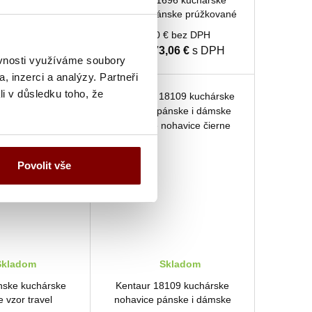
udget kuchárske
Kentaur 1696 kuchárske
nske i dámske -
nohavice pánske prúžkované
a čierna
čierne
 € bez DPH
59,40 € bez DPH
,53 €
s DPH
Cena:
73,06 €
s DPH
ěvnosti využíváme soubory
, inzerci a analýzy. Partneři
li v důsledku toho, že
Povolit vše
kladom
Skladom
ánske kuchárske
Kentaur 18109 kuchárske
 vzor travel
nohavice pánske i dámske