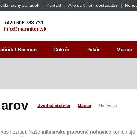
eklamačný poriadok
Kontakt
Ako sa k nám dostanate?
Rondo
+420 606 788 731
info@marmiton.sk
ašník / Barman
Cukrár
Pekár
Mäsiar
iarov
Úvodná stránka
Mäsiar
Nohavice
é vás nezradí. Naše
mäsiarske pracovné nohavice
kombinujú v