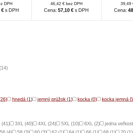
ez DPH
46,42 € bez DPH
39,49
 €
s DPH
Cena:
57,10 €
s DPH
Cena:
48
(14)
(26)
hnedá (1)
jemný prúžok (1)
kocka (0)
kocka jemná či
 (41)
3XL (40)
4XL (24)
5XL (10)
6XL (2)
jedna veľkosť
56 (4)
58 (3)
60 (3)
62 (1)
64 (1)
66 (1)
68 (1)
70 (1)