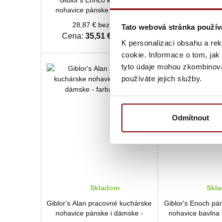
Giblor's Enrico kuchárske
Denny's Le Chef 
nohavice pánske aj dámske
a kuchárske noha
červený prúžok
dámske č
28,87 € bez DPH
46,12 € b
Tato webová stránka použív
Cena:
35,51 €
s DPH
Cena:
56,73
K personalizaci obsahu a re
cookie. Informace o tom, jak
tyto údaje mohou zkombinovat
používáte jejich služby.
Odmítnout
Skladom
Skl
Giblor's Alan pracovné kuchárske
Giblor's Enoch pá
nohavice pánske i dámske -
nohavice bavlna 