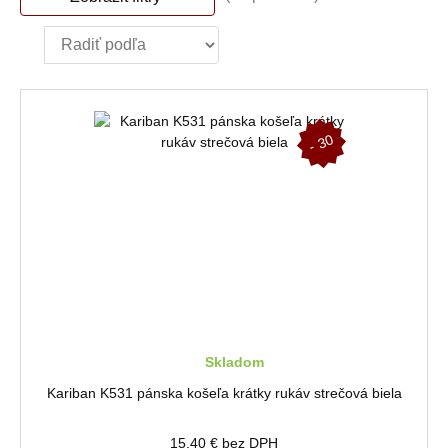
-
3
0
%
Skladom
Kariban K531 pánska košeľa krátky rukáv strečová biela
15,40 € bez DPH