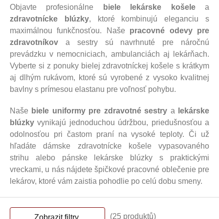
Objavte profesionálne
biele lekárske košele
a
zdravotnícke blúzky
, ktoré kombinujú eleganciu s
maximálnou funkčnosťou. Naše
pracovné odevy pre
zdravotníkov
a sestry sú navrhnuté pre náročnú
prevádzku v nemocniciach, ambulanciách aj lekárňach.
Vyberte si z ponuky bielej zdravotníckej košele s krátkym
aj dlhým rukávom, ktoré sú vyrobené z vysoko kvalitnej
bavlny s prímesou elastanu pre voľnosť pohybu.
Naše
biele uniformy pre zdravotné sestry
a
lekárske
blúzky
vynikajú jednoduchou údržbou, priedušnosťou a
odolnosťou pri častom praní na vysoké teploty. Či už
hľadáte dámske zdravotnícke košele vypasovaného
strihu alebo pánske lekárske blúzky s praktickými
vreckami, u nás nájdete špičkové pracovné oblečenie pre
lekárov, ktoré vám zaistia pohodlie po celú dobu smeny.
(25 produktů)
Zobrazit filtry