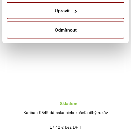
17,42 € bez DPH
Upravit
Cena:
21,43 €
s DPH
Odmítnout
Skladom
Kariban K549 dámska biela košeľa dlhý rukáv
17,42 € bez DPH