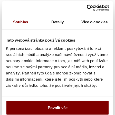
Kariban K549 dámska košeľa dlhý rukáv azúrová
17,25 € bez DPH
Souhlas
Detaily
Více o cookies
Cena:
21,22 €
s DPH
Tato webová stránka používá cookies
K personalizaci obsahu a reklam, poskytování funkcí
sociálních médií a analýze naší návštěvnosti využíváme
soubory cookie. Informace o tom, jak náš web používáte,
sdílíme se svými partnery pro sociální média, inzerci a
analýzy. Partneři tyto údaje mohou zkombinovat s
dalšími informacemi, které jste jim poskytli nebo které
získali v důsledku toho, že používáte jejich služby.
Skladom
Povolit vše
Kariban K549 dámska košeľa dlhý rukáv svetlo modrá