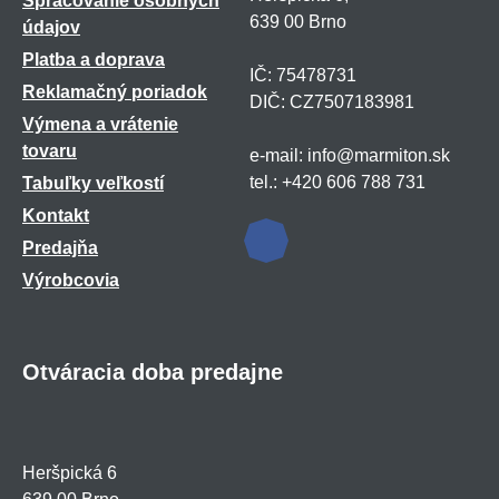
Spracovanie osobných
639 00 Brno
údajov
Platba a doprava
IČ: 75478731
Reklamačný poriadok
DIČ: CZ7507183981
Výmena a vrátenie
tovaru
e-mail: info@marmiton.sk
tel.: +420 606 788 731
Tabuľky veľkostí
Kontakt
Predajňa
Výrobcovia
Otváracia doba predajne
Heršpická 6