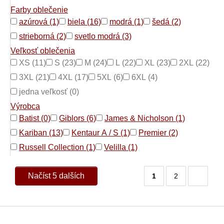
Farby oblečenie
azúrová (1)
biela (16)
modrá (1)
šedá (2)
strieborná (2)
svetlo modrá (3)
Veľkosť oblečenia
XS (11)
S (23)
M (24)
L (22)
XL (23)
2XL (22)
3XL (21)
4XL (17)
5XL (6)
6XL (4)
jedna veľkosť (0)
Výrobca
Batist (0)
Giblors (6)
James & Nicholson (1)
Kariban (13)
Kentaur A / S (1)
Premier (2)
Russell Collection (1)
Velilla (1)
Načíst 5 dalších
1
2