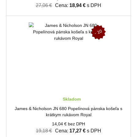
27,06 €
Cena:
18,94 €
s DPH
-
1
0
%
Skladom
James & Nicholson JN 680 Popelínová pánska košeľa s
krátkym rukávom Royal
14,04 € bez DPH
19,18 €
Cena:
17,27 €
s DPH