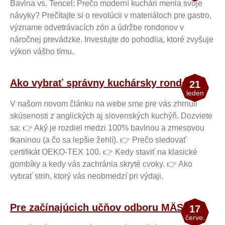
Bavlna vs. Tencel: Prečo moderní kuchári menia svoje
návyky? Prečítajte si o revolúcii v materiáloch pre gastro,
význame odvetrávacích zón a údržbe rondonov v
náročnej prevádzke. Investujte do pohodlia, ktoré zvyšuje
výkon vášho tímu.
Ako vybrať správny kuchársky rondon?!
21
leden
V našom novom článku na webe sme pre vás zhrnuli
skúsenosti z anglických aj slovenských kuchýň. Dozviete
sa: 👉 Aký je rozdiel medzi 100% bavlnou a zmesovou
tkaninou (a čo sa lepšie žehlí). 👉 Prečo sledovať
certifikát OEKO-TEX 100. 👉 Kedy staviť na klasické
gombíky a kedy vás zachránia skryté cvoky. 👉 Ako
vybrať strih, ktorý vás neobmedzí pri výdaji.
Pre začínajúcich učňov odboru MÄSIAR
17
červe.