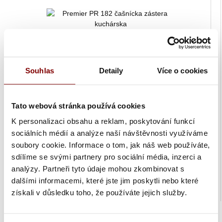
Souhlas
Detaily
Více o cookies
Tato webová stránka používá cookies
K personalizaci obsahu a reklam, poskytování funkcí
sociálních médií a analýze naší návštěvnosti využíváme
Skladom
soubory cookie. Informace o tom, jak náš web používáte,
Premier PR 182 čašnícka zástera kuchárska "Clip'n'Clasp"
sdílíme se svými partnery pro sociální média, inzerci a
pánska dámska čierna
analýzy. Partneři tyto údaje mohou zkombinovat s
19,88 € bez DPH
dalšími informacemi, které jste jim poskytli nebo které
Cena:
24,45 €
s DPH
získali v důsledku toho, že používáte jejich služby.