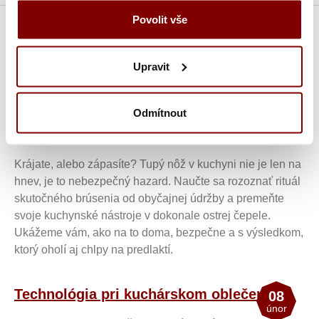
Povolit vše
Aktuality
/
Zobraziť všetko
Upravit
Domáce brúsenie nožov: Ako nôž nabrúsiť
Odmítnout
08
břez.
a nezničiť.
Krájate, alebo zápasíte? Tupý nôž v kuchyni nie je len na
hnev, je to nebezpečný hazard. Naučte sa rozoznať rituál
skutočného brúsenia od obyčajnej údržby a premeňte
svoje kuchynské nástroje v dokonale ostrej čepele.
Ukážeme vám, ako na to doma, bezpečne a s výsledkom,
ktorý oholí aj chlpy na predlaktí.
Technológia pri kuchárskom oblečení
08
únor