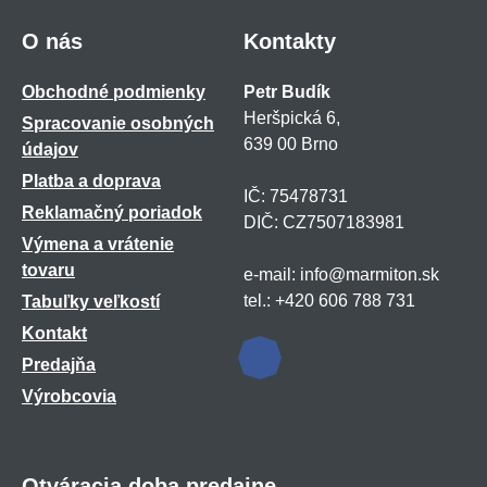
O nás
Kontakty
Obchodné podmienky
Petr Budík
Heršpická 6,
Spracovanie osobných
639 00 Brno
údajov
Platba a doprava
IČ: 75478731
Reklamačný poriadok
DIČ: CZ7507183981
Výmena a vrátenie
tovaru
e-mail: info@marmiton.sk
tel.: +420 606 788 731
Tabuľky veľkostí
Kontakt
Predajňa
Výrobcovia
Otváracia doba predajne