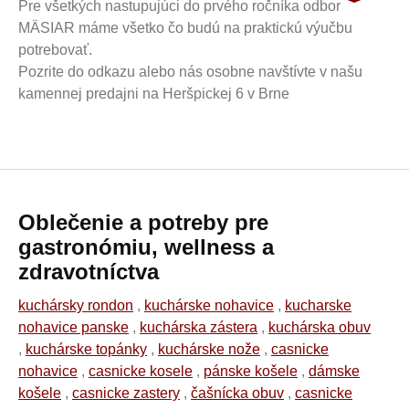
Pre všetkých nastupujúci do prvého ročníka odbor
MÄSIAR máme všetko čo budú na praktickú výučbu
potrebovať.
Pozrite do odkazu alebo nás osobne navštívte v našu
kamennej predajni na Heršpickej 6 v Brne
Oblečenie a potreby pre
gastronómiu, wellness a
zdravotníctva
kuchársky rondon
,
kuchárske nohavice
,
kucharske
nohavice panske
,
kuchárska zástera
,
kuchárska obuv
,
kuchárske topánky
,
kuchárske nože
,
casnicke
nohavice
,
casnicke kosele
,
pánske košele
,
dámske
košele
,
casnicke zastery
,
čašnícka obuv
,
casnicke