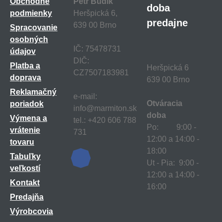
Obchodné
Petr Budík
doba
podmienky
Heršpická 6,
predajne
639 00 Brno
Spracovanie
osobných
IČ: 75478731
údajov
DIČ:
Platba a
Heršpická 6
CZ7507183981
doprava
639 00 Brno
Reklamačný
e-mail:
Otváracia
poriadok
info@marmiton.sk
doba
Výmena a
tel.: +420 606 788
Po: 9:00 -
vrátenie
731
12:00 a 14:00 -
tovaru
18:00
Tabuľky
Ut - Pia: 9:00 -
veľkostí
12:00 a 14:00 -
Kontakt
16:00
Predajňa
Výrobcovia