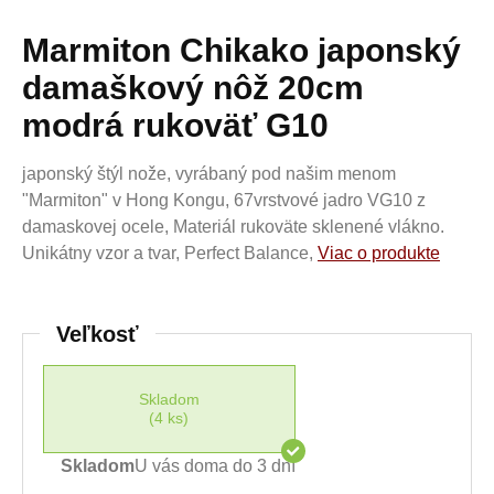
Marmiton Chikako japonský
damaškový nôž 20cm
modrá rukoväť G10
japonský štýl nože, vyrábaný pod našim menom
"Marmiton" v Hong Kongu, 67vrstvové jadro VG10 z
damaskovej ocele, Materiál rukoväte sklenené vlákno.
Unikátny vzor a tvar, Perfect Balance,
Viac o produkte
Veľkosť
Skladom
(4 ks)
Skladom
U vás doma do 3 dní