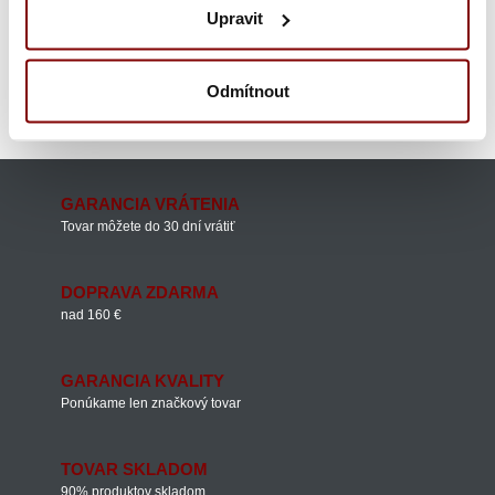
Upravit
Kuchárske nože do kuchyne
Profi veľké kuchárske
nože
Kuchárske nože do kuchyne
Výpredaj kuchárskych
Odmítnout
nožov
Oblečenie pre mäsiarov
Profesionálne mäsiarske nože
GARANCIA VRÁTENIA
Tovar môžete do 30 dní vrátiť
DOPRAVA ZDARMA
nad 160 €
GARANCIA KVALITY
Ponúkame len značkový tovar
TOVAR SKLADOM
90% produktov skladom