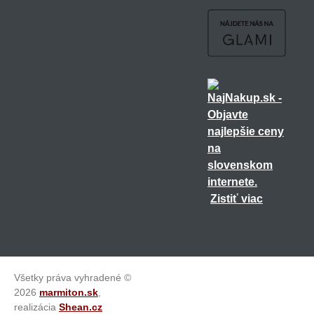
Zistiť viac
Všetky práva vyhradené ©
2026
marmiton.sk
,
realizácia
Shean.cz