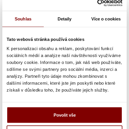
Kategória
Marmiton Chikako japonský damaškový nôž 20cm
Souhlas
Detaily
Více o cookies
modrá rukoväť G10
japonský štýl noža, vyrábaný pod našim menom
"Marmiton" v Hong Kongu
Tato webová stránka používá cookies
67vrstvé jadro VG10 z damaškové ocele, Materiál
K personalizaci obsahu a reklam, poskytování funkcí
rukoväte sklenené vlákno.
sociálních médií a analýze naší návštěvnosti využíváme
Unikátny vzor a tvar - Nôž je geometricky tvarovaný pre
soubory cookie. Informace o tom, jak náš web používáte,
módny vzhľad a čepeľ predstavuje nádherný drobný
sdílíme se svými partnery pro sociální média, inzerci a
vlnový vzor s umeleckou hodnotou, čo z neho robí
analýzy. Partneři tyto údaje mohou zkombinovat s
jedinečný kúsok, ktorý vyčnieva z ostatných nožov na
dalšími informacemi, které jste jim poskytli nebo které
trhu.
získali v důsledku toho, že používáte jejich služby.
Perfect Balance - ostrá čepeľ, elegantná opierka a
ergonomická rukoväť zo živice Pakka poskytujú
perfektne navrhnutú rovnováhu a podporujú pohodlné
uchopenie.
Povolit vše
Kuchárske nože do kuchyne