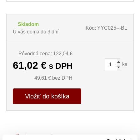
Skladom
Kód: YYC025---BL
U vás doma do 3 dní
Pôvodná cena:
122,04 €
61,02
€
ks
s DPH
49,61
€ bez DPH
Vložiť do košíka
Popis a parametre