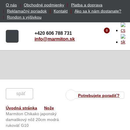
O nás
Obchodné podmienky
Platba a doprava
Reklamačný poriadok
Kontakt
Ako sa k nám dostanate?
Rondon s výšivkou
0
+420 606 788 731
info@marmiton.sk
späť
Potrebujete poradiť?
Úvodná stránka
Nože
Marmiton Chikako japonský
damaškový nôž 20cm modrá
rukoväť G10