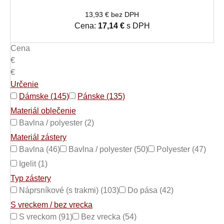
13,93 € bez DPH
Cena:
17,14 €
s DPH
Cena
€
€
Určenie
Dámske (145)
Pánske (135)
Materiál oblečenie
Bavlna / polyester (2)
Materiál zástery
Bavlna (46)
Bavlna / polyester (50)
Polyester (47)
Igelit (1)
Typ zástery
Náprsníkové (s trakmi) (103)
Do pása (42)
S vreckem / bez vrecka
S vreckom (91)
Bez vrecka (54)