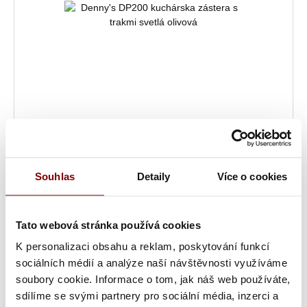
Skladom
Souhlas
Detaily
Více o cookies
Denny's DP200 kuchárska zástera s trakmi svetlá olivová
Tato webová stránka používá cookies
13,93 € bez DPH
Cena:
17,14 €
s DPH
K personalizaci obsahu a reklam, poskytování funkcí
sociálních médií a analýze naší návštěvnosti využíváme
soubory cookie. Informace o tom, jak náš web používáte,
sdílíme se svými partnery pro sociální média, inzerci a