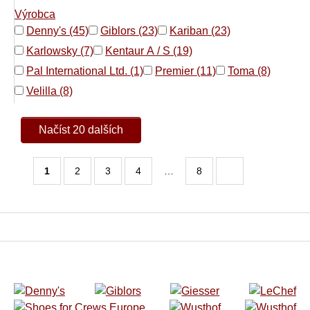
Výrobca
Denny's (45)
Giblors (23)
Kariban (23)
Karlowsky (7)
Kentaur A / S (19)
Pal International Ltd. (1)
Premier (11)
Toma (8)
Velilla (8)
Načíst 20 dalších
1
2
3
4
…
8