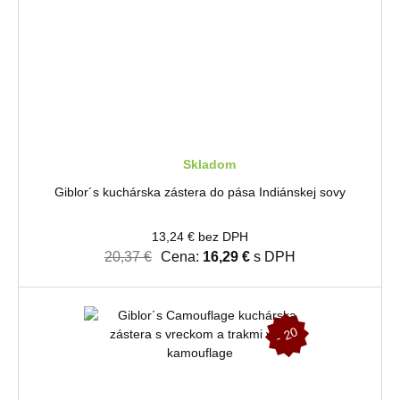
Skladom
Giblor´s kuchárska zástera do pása Indiánskej sovy
13,24 € bez DPH
20,37 €
Cena:
16,29 €
s DPH
-
2
0
%