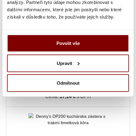
analýzy. Partneři tyto údaje mohou zkombinovat s
dalšími informacemi, které jste jim poskytli nebo které
získali v důsledku toho, že používáte jejich služby.
Povolit vše
Upravit
Skladom
Denny's DP200 kuchárska zástera s trakmi limetková
Odmítnout
13,93 € bez DPH
Cena:
17,14 €
s DPH