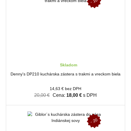
-
1
0
%
Skladom
Denny's DP210 kuchárska zástera s trakmi a vreckom biela
14,63 € bez DPH
20,00 €
Cena:
18,00 €
s DPH
-
2
0
%