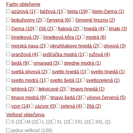
Farby oblečenie
azúrová (1)
béžová (1)
biela (19)
bielo-čierna (1)
bobuľoviny (2)
červená (6)
červené hrozno (2)
čierna (10)
čilli (2)
fialová (2)
hnedá (4)
khaki (3)
limetková (3)
limetková kôra (1)
modrá (6)
morská riasa (2)
okruhliakovo hnedá (2)
olivová (3)
oranžová (4)
pošťačka modrá (1)
ružová (4)
šedá (9)
smaragd (3)
stredne modrá (1)
svetlá olivová (2)
svetlo hnedá (1)
svetlo hnedá (1)
svetlo modrá (1)
svetlo šedá (1)
svetlozelená (1)
tehlová (2)
tekvicové (2)
tmavo hnedá (1)
tmavo modrá (9)
tmavo šedá (3)
vínovo červená (5)
vzor (14)
zázvor (0)
zelená (4)
žltá (2)
Veľkosť oblečenia
S (2)
M (2)
L (2)
XL (2)
2XL (2)
3XL (2)
jedna veľkosť (136)