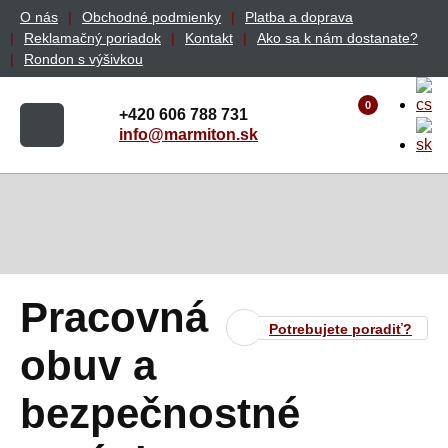
O nás
Obchodné podmienky
Platba a doprava
Reklamačný poriadok
Kontakt
Ako sa k nám dostanate?
Rondon s výšivkou
0
+420 606 788 731
info@marmiton.sk
Pracovná
Potrebujete poradiť?
obuv a
bezpečnostné