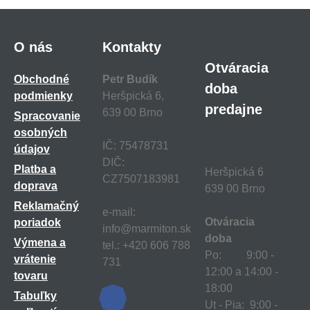
O nás
Kontakty
Otváracia
Obchodné
Petr Budík
doba
podmienky
Heršpická 6,
predajne
639 00 Brno
Spracovanie
osobných
IČ: 75478731
údajov
DIČ:
Platba a
Heršpická 6
CZ7507183981
doprava
639 00 Brno
Reklamačný
e-mail:
Otváracia
poriadok
info@marmiton.sk
doba
Výmena a
tel.: +420 606 788
Po: 9:00 -
vrátenie
731
12:00 a 14:00 -
tovaru
18:00
Tabuľky
Ut - Pia: 9:00 -