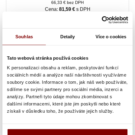
66,33 € bez DPH
Cena:
81,59 €
s DPH
Souhlas
Detaily
Více o cookies
Tato webová stránka používá cookies
K personalizaci obsahu a reklam, poskytování funkcí
sociálních médií a analýze naší návštěvnosti využíváme
soubory cookie. Informace o tom, jak náš web používáte,
sdílíme se svými partnery pro sociální média, inzerci a
analýzy. Partneři tyto údaje mohou zkombinovat s
Skladom
dalšími informacemi, které jste jim poskytli nebo které
získali v důsledku toho, že používáte jejich služby.
Bennon MEADOW kuchárska obuv pracovná pánska
dámska protišmyková čierna
53,07 € bez DPH
Cena:
65,27 €
s DPH