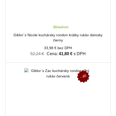
Skladom
Giblor´s Nicole kuchársky rondon krátky rukáv dámsky
čierny
33,98 € bez DPH
52,24 €
Cena:
41,80 €
s DPH
-
4
0
%