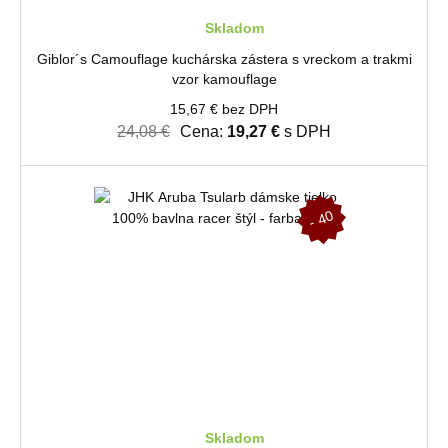
Skladom
Giblor´s Camouflage kuchárska zástera s vreckom a trakmi
vzor kamouflage
15,67 € bez DPH
24,08 €
Cena:
19,27 €
s DPH
-
4
0
%
Skladom