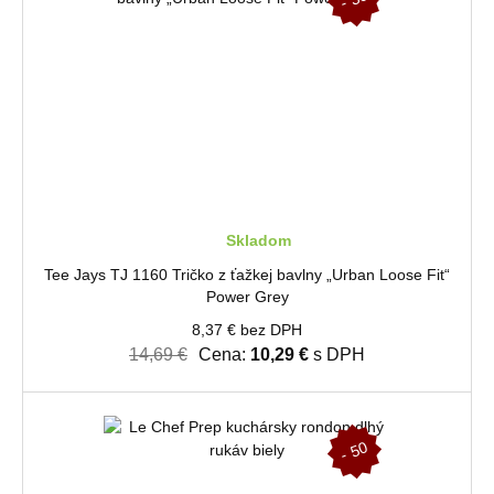
%
Skladom
Tee Jays TJ 1160 Tričko z ťažkej bavlny „Urban Loose Fit“
Power Grey
8,37 € bez DPH
14,69 €
Cena:
10,29 €
s DPH
-
5
0
%