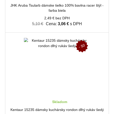
JHK Aruba Tsularb dámske tielko 100% bavlna racer štýl -
farba biela
2,49 € bez DPH
5,10 €
Cena:
3,06 €
s DPH
-
5
0
%
Skladom
Kentaur 15235 dámsky kuchársky rondon dlhý rukáv šedý