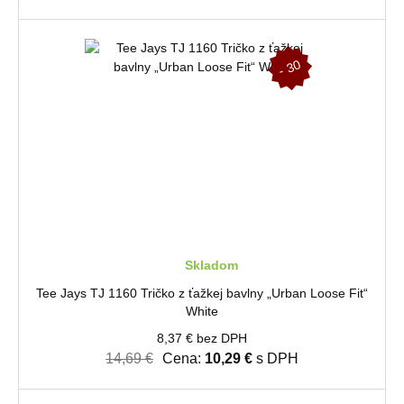
-
3
0
%
Skladom
Tee Jays TJ 1160 Tričko z ťažkej bavlny „Urban Loose Fit“
White
8,37 € bez DPH
14,69 €
Cena:
10,29 €
s DPH