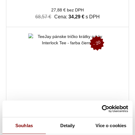
27,88 € bez DPH
68,57 €
Cena:
34,29 €
s DPH
-
2
0
%
Skladom
TeeJay pánske tričko krátky rukáv Interlock Tee - farba
čierna
Souhlas
Detaily
Více o cookies
11,28 € bez DPH