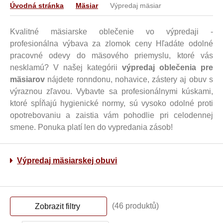
Úvodná stránka
Mäsiar
Výpredaj mäsiar
Kvalitné mäsiarske oblečenie vo výpredaji -
profesionálna výbava za zlomok ceny Hľadáte odolné
pracovné odevy do mäsového priemyslu, ktoré vás
nesklamú? V našej kategórii
výpredaj oblečenia pre
mäsiarov
nájdete ronndonu, nohavice, zástery aj obuv s
výraznou zľavou. Vybavte sa profesionálnymi kúskami,
ktoré spĺňajú hygienické normy, sú vysoko odolné proti
opotrebovaniu a zaistia vám pohodlie pri celodennej
smene. Ponuka platí len do vypredania zásob!
Výpredaj mäsiarskej obuvi
(46 produktů)
Zobrazit filtry