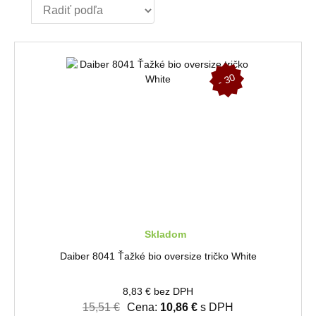
-
3
0
%
Skladom
Daiber 8041 Ťažké bio oversize tričko White
8,83 € bez DPH
15,51 €
Cena:
10,86 €
s DPH