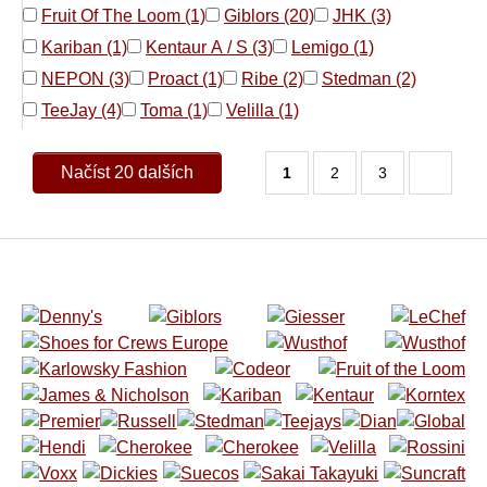
Fruit Of The Loom (1)
Giblors (20)
JHK (3)
Kariban (1)
Kentaur A / S (3)
Lemigo (1)
NEPON (3)
Proact (1)
Ribe (2)
Stedman (2)
TeeJay (4)
Toma (1)
Velilla (1)
Načíst 20 dalších
1
2
3