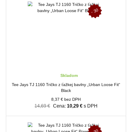
-
3
0
%
Skladom
Tee Jays TJ 1160 Tričko z ťažkej bavlny „Urban Loose Fit“
Black
8,37 € bez DPH
14,69 €
Cena:
10,29 €
s DPH
-
3
0