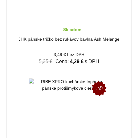
Skladom
JHK pánske tričko bez rukávov bavlna Ash Melange
3,49 € bez DPH
5,35 €
Cena:
4,29 €
s DPH
-
1
0
%