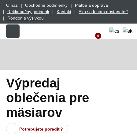
O nás
Obchodné podmienky
Platba a doprava
Reklamačný poriadok
Kontakt
Ako sa k nám dostanate?
Rondon s výšivkou
0
Výpredaj
oblečenia pre
mäsiarov
Potrebujete poradiť?