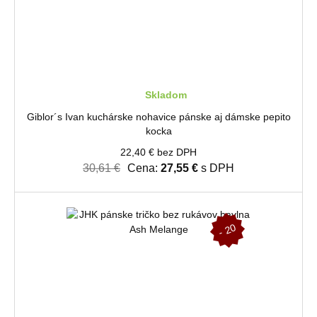
Skladom
Giblor´s Ivan kuchárske nohavice pánske aj dámske pepito
kocka
22,40 € bez DPH
30,61 €
Cena:
27,55 €
s DPH
-
2
0
%