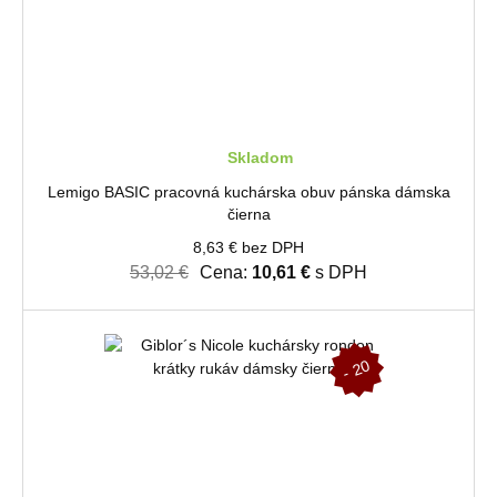
Skladom
Lemigo BASIC pracovná kuchárska obuv pánska dámska
čierna
8,63 € bez DPH
53,02 €
Cena:
10,61 €
s DPH
-
2
0
%