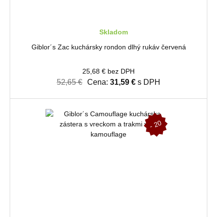
Skladom
Giblor´s Zac kuchársky rondon dlhý rukáv červená
25,68 € bez DPH
52,65 €
Cena:
31,59 €
s DPH
-
2
0
%