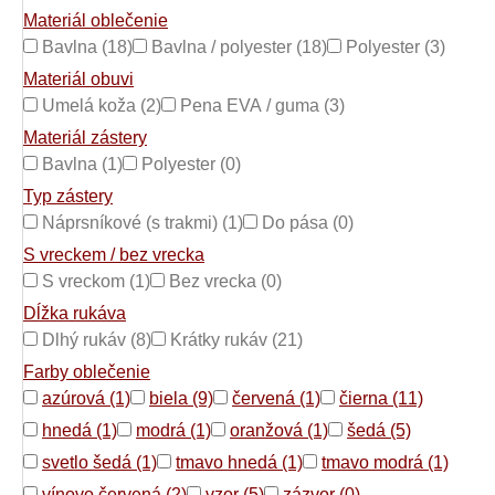
Materiál oblečenie
Bavlna (18)
Bavlna / polyester (18)
Polyester (3)
Materiál obuvi
Umelá koža (2)
Pena EVA / guma (3)
Materiál zástery
Bavlna (1)
Polyester (0)
Typ zástery
Náprsníkové (s trakmi) (1)
Do pása (0)
S vreckem / bez vrecka
S vreckom (1)
Bez vrecka (0)
Dĺžka rukáva
Dlhý rukáv (8)
Krátky rukáv (21)
Farby oblečenie
azúrová (1)
biela (9)
červená (1)
čierna (11)
hnedá (1)
modrá (1)
oranžová (1)
šedá (5)
svetlo šedá (1)
tmavo hnedá (1)
tmavo modrá (1)
vínovo červená (2)
vzor (5)
zázvor (0)