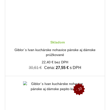
Skladom
Giblor´s Ivan kuchárske nohavice pánske aj dámske
prúžkované
22,40 € bez DPH
30,61 €
Cena:
27,55 €
s DPH
-
1
0
%