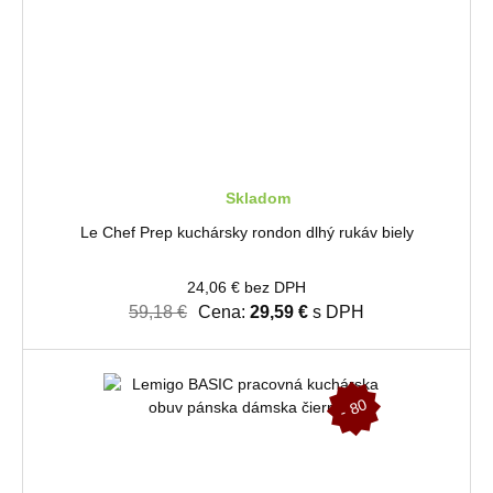
Skladom
Le Chef Prep kuchársky rondon dlhý rukáv biely
24,06 € bez DPH
59,18 €
Cena:
29,59 €
s DPH
-
8
0
%