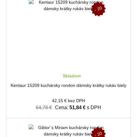
-
2
0
%
Skladom
Kentaur 15209 kuchársky rondon dámsky krátky rukáv biely
42,15 € bez DPH
64,78 €
Cena:
51,84 €
s DPH
-
2
0