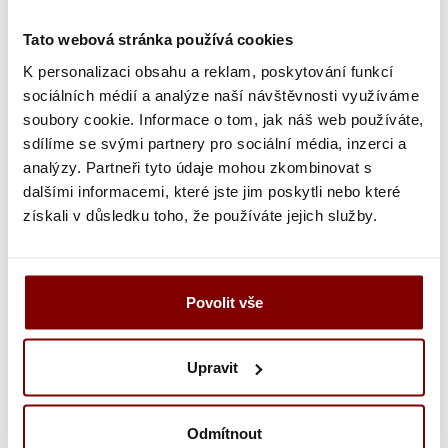
17,35 €
Cena:
13,88 €
s DPH
Tato webová stránka používá cookies
K personalizaci obsahu a reklam, poskytování funkcí
sociálních médií a analýze naší návštěvnosti využíváme
-
2
1
soubory cookie. Informace o tom, jak náš web používáte,
%
sdílíme se svými partnery pro sociální média, inzerci a
analýzy. Partneři tyto údaje mohou zkombinovat s
dalšími informacemi, které jste jim poskytli nebo které
získali v důsledku toho, že používáte jejich služby.
Povolit vše
Skladom
Pracovné ponožky s Lycrou kotníkové Česko - farba biela
Upravit
1,29 € bez DPH
2,00 €
Cena:
1,59 €
s DPH
Odmítnout