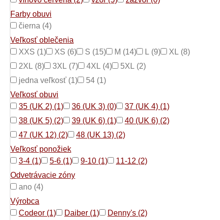
Farby obuvi
čierna (4)
Veľkosť oblečenia
XXS (1)
XS (6)
S (15)
M (14)
L (9)
XL (8)
2XL (8)
3XL (7)
4XL (4)
5XL (2)
jedna veľkosť (1)
54 (1)
Veľkosť obuvi
35 (UK 2) (1)
36 (UK 3) (0)
37 (UK 4) (1)
38 (UK 5) (2)
39 (UK 6) (1)
40 (UK 6) (2)
47 (UK 12) (2)
48 (UK 13) (2)
Veľkosť ponožiek
3-4 (1)
5-6 (1)
9-10 (1)
11-12 (2)
Odvetrávacie zóny
ano (4)
Výrobca
Codeor (1)
Daiber (1)
Denny's (2)