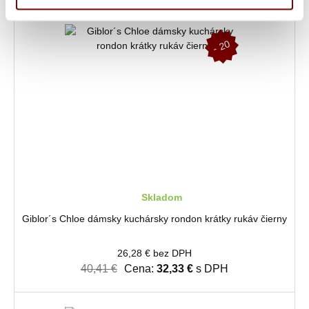
-
2
0
%
Skladom
Giblor´s Chloe dámsky kuchársky rondon krátky rukáv čierny
26,28 € bez DPH
40,41 €
Cena:
32,33 €
s DPH