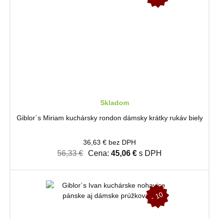
%
Skladom
Giblor´s Miriam kuchársky rondon dámsky krátky rukáv biely
36,63 € bez DPH
56,33 €
Cena:
45,06 €
s DPH
-
1
0
%