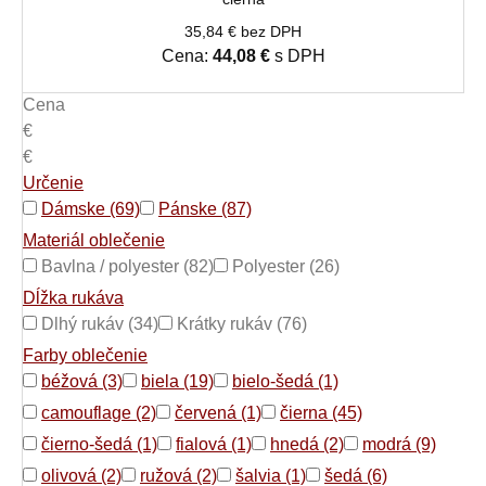
35,84 € bez DPH
Cena:
44,08 €
s DPH
Cena
€
€
Určenie
Dámske (69)
Pánske (87)
Materiál oblečenie
Bavlna / polyester (82)
Polyester (26)
Dĺžka rukáva
Dlhý rukáv (34)
Krátky rukáv (76)
Farby oblečenie
béžová (3)
biela (19)
bielo-šedá (1)
camouflage (2)
červená (1)
čierna (45)
čierno-šedá (1)
fialová (1)
hnedá (2)
modrá (9)
olivová (2)
ružová (2)
šalvia (1)
šedá (6)