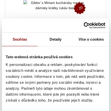
-
2
0
%
Souhlas
Detaily
Více o cookies
Tato webová stránka používá cookies
Skladom
K personalizaci obsahu a reklam, poskytování funkcí
Giblor´s Miriam kuchársky rondon dámsky krátky rukáv biely
sociálních médií a analýze naší návštěvnosti využíváme
soubory cookie. Informace o tom, jak náš web používáte,
sdílíme se svými partnery pro sociální média, inzerci a
36,63 € bez DPH
56,33 €
Cena:
45,06 €
s DPH
analýzy. Partneři tyto údaje mohou zkombinovat s
dalšími informacemi, které jste jim poskytli nebo které
získali v důsledku toho, že používáte jejich služby.
-
2
0