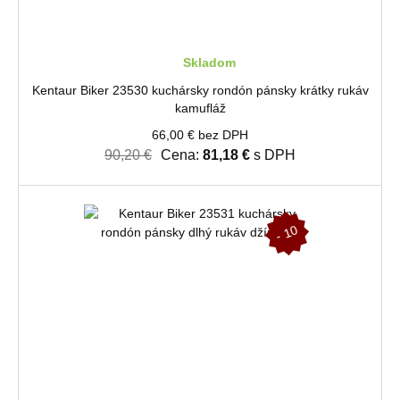
Skladom
Kentaur Biker 23530 kuchársky rondón pánsky krátky rukáv
kamufláž
66,00 € bez DPH
90,20 €
Cena:
81,18 €
s DPH
-
1
0
%