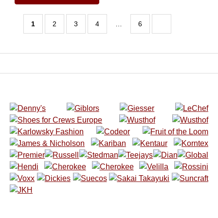
1
2
3
4
…
6