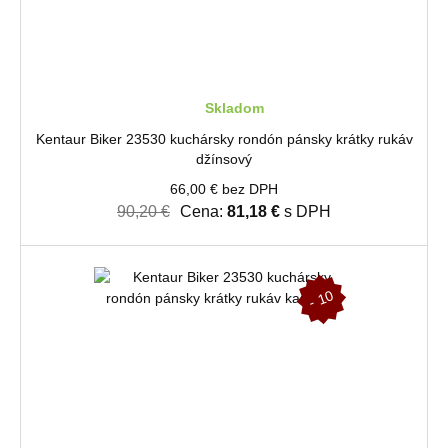
Skladom
Kentaur Biker 23530 kuchársky rondón pánsky krátky rukáv
džínsový
66,00 € bez DPH
90,20 €
Cena:
81,18 €
s DPH
-
1
0
%