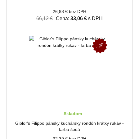
26,88 € bez DPH
66,12 €
Cena:
33,06 €
s DPH
-
2
0
%
Skladom
Giblor's Filippo pánsky kuchársky rondón krátky rukáv -
farba šedá
32,39 € bez DPH