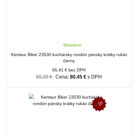
Skladom
Kentaur Biker 23530 kuchársky rondón pánsky krátky rukáv
čierny
65,41 € bez DPH
89,39 €
Cena:
80,45 €
s DPH
-
1
0
%