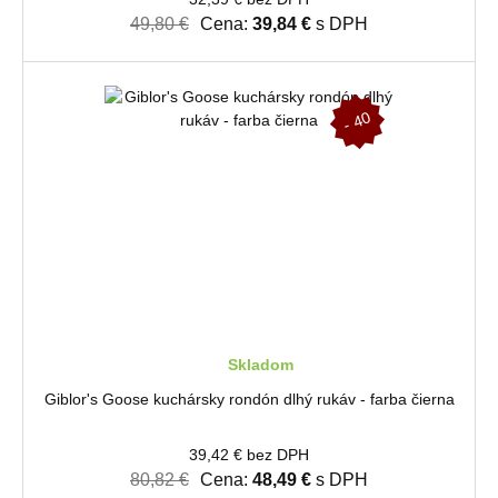
49,80 €
Cena:
39,84 €
s DPH
-
4
0
%
Skladom
Giblor's Goose kuchársky rondón dlhý rukáv - farba čierna
39,42 € bez DPH
80,82 €
Cena:
48,49 €
s DPH