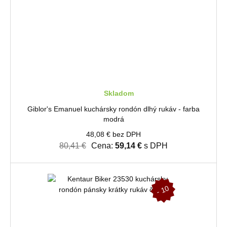
Skladom
Giblor's Emanuel kuchársky rondón dlhý rukáv - farba
modrá
48,08 € bez DPH
80,41 €
Cena:
59,14 €
s DPH
-
1
0
%