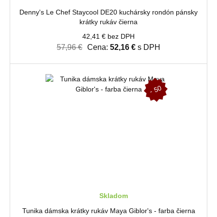
Denny's Le Chef Staycool DE20 kuchársky rondón pánsky
krátky rukáv čierna
42,41 € bez DPH
57,96 €
Cena:
52,16 €
s DPH
-
5
0
%
Skladom
Tunika dámska krátky rukáv Maya Giblor's - farba čierna