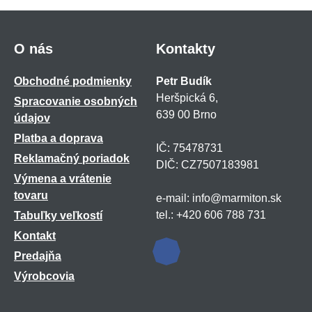
O nás
Kontakty
Obchodné podmienky
Petr Budík
Heršpická 6,
Spracovanie osobných
639 00 Brno
údajov
Platba a doprava
IČ: 75478731
Reklamačný poriadok
DIČ: CZ7507183981
Výmena a vrátenie
tovaru
e-mail: info@marmiton.sk
tel.: +420 606 788 731
Tabuľky veľkostí
Kontakt
Predajňa
Výrobcovia