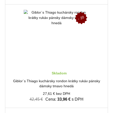
-
2
0
%
Skladom
Giblor´s Thiago kuchársky rondon krátky rukáv pánsky
dámsky tmavo hnedá
27,61 € bez DPH
42,45 €
Cena:
33,96 €
s DPH