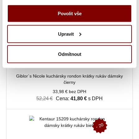
%
Povolit vše
Upravit
Odmítnout
Skladom
Giblor´s Nicole kuchársky rondon krátky rukáv dámsky
čierny
33,98 € bez DPH
52,24 €
Cena:
41,80 €
s DPH
-
2
0
%