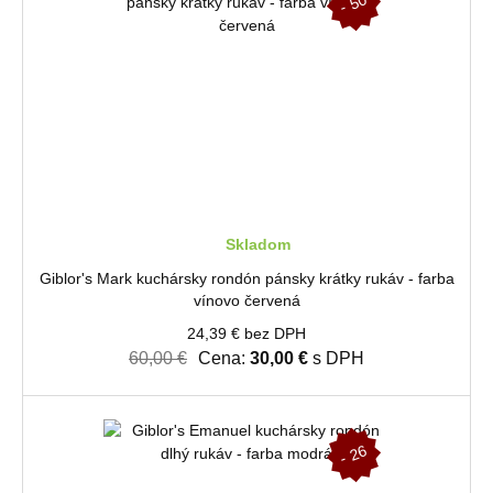
-
5
0
%
Skladom
Giblor's Mark kuchársky rondón pánsky krátky rukáv - farba
vínovo červená
24,39 € bez DPH
60,00 €
Cena:
30,00 €
s DPH
-
2
6
%