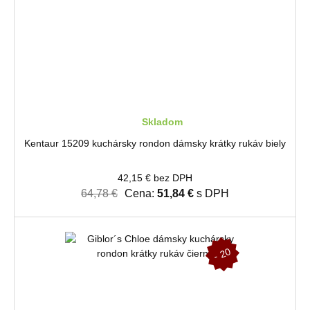
Skladom
Kentaur 15209 kuchársky rondon dámsky krátky rukáv biely
42,15 € bez DPH
64,78 €
Cena:
51,84 €
s DPH
-
2
0
%