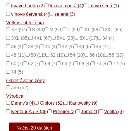
tmavo hnedá (2)
tmavo modrá (4)
tmavo šedá (1)
vínovo červená (4)
zelená (3)
Veľkosť oblečenia
XS (57)
S (93)
M (93)
L (89)
XL (88)
2XL (86)
3XL (85)
4XL (67)
5XL (23)
6XL (17)
34 (4)
36 (4)
38 (4)
40 (4)
42 (4)
44 (6)
46 (11)
48 (11)
50 (11)
52 (10)
54 (10)
56 (10)
58 (10)
60 (7)
62 (7)
64 (7)
66 (5)
68 (4)
70 (4)
72 (5)
74 (5)
Odvetrávacie zóny
ano (52)
Výrobca
Denny's (4)
Giblors (52)
Karlowsky (9)
Kentaur A / S (38)
Premier (3)
Toma (1)
Velilla (3)
Načíst 20 dalších