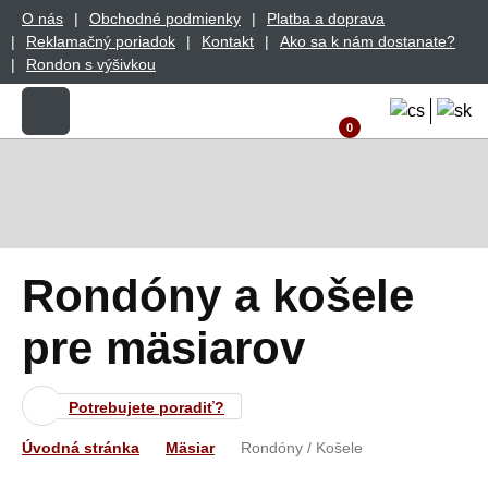
O nás
Obchodné podmienky
Platba a doprava
Reklamačný poriadok
Kontakt
Ako sa k nám dostanate?
Rondon s výšivkou
0
Rondóny a košele
pre mäsiarov
Potrebujete poradiť?
Úvodná stránka
Mäsiar
Rondóny / Košele