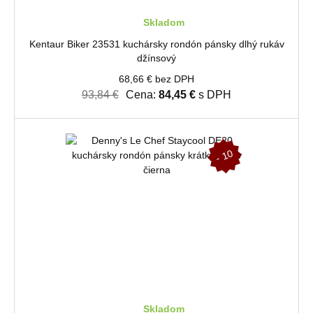
Skladom
Kentaur Biker 23531 kuchársky rondón pánsky dlhý rukáv
džínsový
68,66 € bez DPH
93,84 €
Cena:
84,45 €
s DPH
-
1
0
%
Skladom