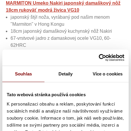
MARMITON Umeko Nakiri japonský damaškový nôž
18cm rukoväť modrá živica VG10
japonský štýl noža, vyrábaný pod našim menom
"Marmiton" v Hong Kongu
18cm japonský damaškový kuchynský nôž Nakiri
67-vrstvové jadro z damaskovej ocele VG10, 60-
62HRC
uhol skosenia hrany 15°±1° na každú stranu
modrá živicová rukoväť
hmotnosť 247,5g
Souhlas
Detaily
Více o cookies
Dvojitá skosená čepeľ
- ostrie je ručne leštené na
približne 15° na každej strane. Či už ste ľavák alebo
Tato webová stránka používá cookies
pravák, ľahko ho využijete. Dvojitá skosená čepeľ sa
K personalizaci obsahu a reklam, poskytování funkcí
ľahko brúsi.
sociálních médií a analýze naší návštěvnosti využíváme
soubory cookie. Informace o tom, jak náš web používáte,
Jedinečný vzor a tvar
- nôž je geometricky tvarovaný pre
sdílíme se svými partnery pro sociální média, inzerci a
módny vzhľad a čepeľ predstavuje nádherný drobný