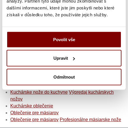
analýzy. Partneři tyto údaje mohou zkombinovat s
vlnitý vzor s umeleckou hodnotou, vďaka čomu je
dalšími informacemi, které jste jim poskytli nebo které
jedinečným kusom, ktorý sa odlišuje od ostatných nožov
získali v důsledku toho, že používáte jejich služby.
na trhu.
Dokonalé vyváženie
– ostrá čepeľ, elegantná opierka a
chrbát, ergonomická rukoväť zo živice pakka z dreva
Povolit vše
poskytujú dokonale navrhnutú rovnováhu a podporujú
pohodlný úchop.
Upravit
Kuchárske nože do kuchyne
Kuchárske nože do kuchyne
Profi veľké kuchárske
Odmítnout
nože
Kuchárske nože do kuchyne
Kuchárske sekáčiky
Kuchárske nože do kuchyne
Výpredaj kuchárskych
nožov
Kuchárske oblečenie
Oblečenie pre mäsiarov
Oblečenie pre mäsiarov
Profesionálne mäsiarske nože