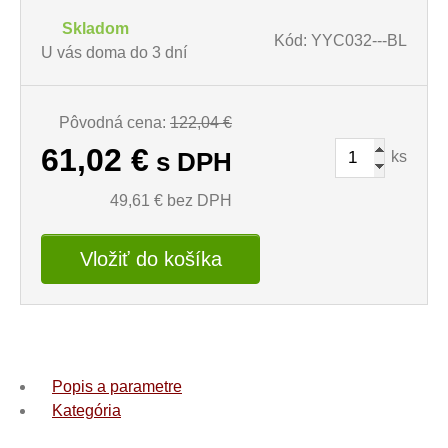
Skladom
Kód: YYC032---BL
U vás doma do 3 dní
Pôvodná cena:
122,04 €
61,02
€
ks
s DPH
49,61
€ bez DPH
Vložiť do košíka
Popis a parametre
Kategória