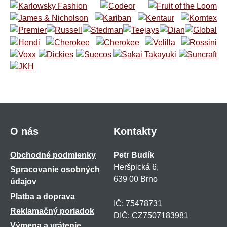
O nás
Kontakty
Obchodné podmienky
Petr Budík
Heršpická 6,
Spracovanie osobných
639 00 Brno
údajov
Platba a doprava
IČ: 75478731
Reklamačný poriadok
DIČ: CZ7507183981
Výmena a vrátenie