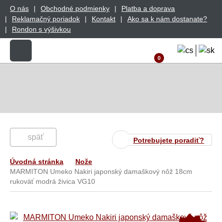
O nás
Obchodné podmienky
Platba a doprava
Reklamačný poriadok
Kontakt
Ako sa k nám dostanate?
Rondon s výšivkou
0
späť
Potrebujete poradiť?
Úvodná stránka
Nože
MARMITON Umeko Nakiri japonský damaškový nôž 18cm
rukoväť modrá živica VG10