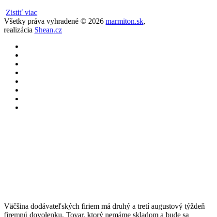
Zistiť viac
Všetky práva vyhradené ©
2026
marmiton.sk
,
realizácia
Shean.cz
Väčšina dodávateľských firiem má druhý a tretí augustový týždeň
firemnú dovolenku. Tovar, ktorý nemáme skladom a bude sa