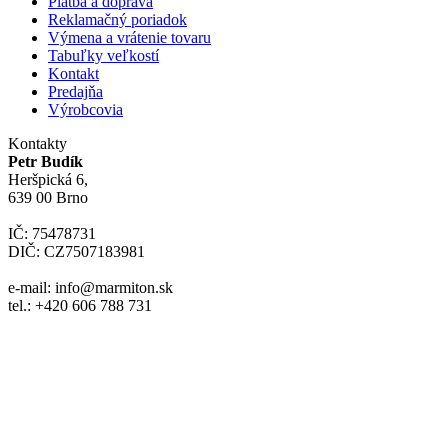
Platba a doprava
Reklamačný poriadok
Výmena a vrátenie tovaru
Tabuľky veľkostí
Kontakt
Predajňa
Výrobcovia
Kontakty
Petr Budík
Heršpická 6,
639 00 Brno
IČ: 75478731
DIČ: CZ7507183981
e-mail: info@marmiton.sk
tel.: +420 606 788 731