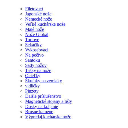
Filetovací
Japonské nože
Nemecké nože
Veľké kuchárske nože
Malé nože
Nože Global
Tortové
Sekáčiky
Vykosťovací
Na pečivo
Santoku
Sady nožov
Tašky na nože
Ocieľky
Škrabky na zemiaky
vidličky
Pinzety
Ďalšie príslušenstvo
Magnetické stojany a lišty
Dosky na krájanie
Brusne kamene
Výpredaj kuchárske nože