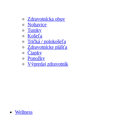
Zdravotnícka obuv
Nohavice
Tuniky
Košeľa
Tričká / polokošeľa
Zdravotnícke plášťa
Čiapky
Ponožky
Výpredaj zdravotník
Wellness