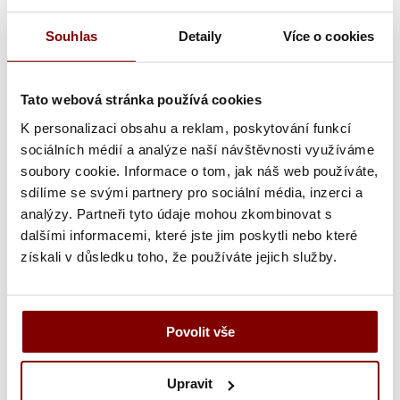
Souhlas
Detaily
Více o cookies
Kaderník
Tato webová stránka používá cookies
K personalizaci obsahu a reklam, poskytování funkcí
sociálních médií a analýze naší návštěvnosti využíváme
soubory cookie. Informace o tom, jak náš web používáte,
sdílíme se svými partnery pro sociální média, inzerci a
analýzy. Partneři tyto údaje mohou zkombinovat s
dalšími informacemi, které jste jim poskytli nebo které
získali v důsledku toho, že používáte jejich služby.
Kadernícka pracovná obuv
Povolit vše
Nohavice
Tričká / Polokošeľa
Zástery
Upravit
Ponožky