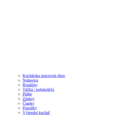
Kuchárska pracovná obuv
Nohavice
Rondóny
Tričká / polokošeľa
Plášte
Zástery
Čiapky
Ponožky
Výpredaj kuchař