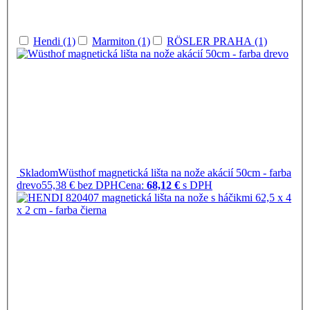
Hendi (1)
Marmiton (1)
RÖSLER PRAHA (1)
Skladom
Wüsthof magnetická lišta na nože akácií 50cm - farba
drevo
55,38 € bez DPH
Cena:
68,12 €
s DPH