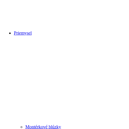
Priemysel
Montérkové blúzky