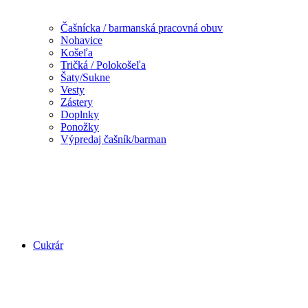
Čašnícka / barmanská pracovná obuv
Nohavice
Košeľa
Tričká / Polokošeľa
Šaty/Sukne
Vesty
Zástery
Doplnky
Ponožky
Výpredaj čašník/barman
Cukrár