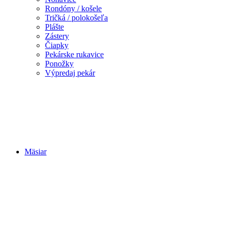
Rondóny / košele
Tričká / polokošeľa
Plášte
Zástery
Čiapky
Pekárske rukavice
Ponožky
Výpredaj pekár
Mäsiar