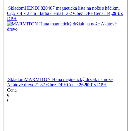
Skladom
HENDI 820407 magnetická lišta na nože s háčikmi
62,5 x 4 x 2 cm - farba čierna
11,62 € bez DPH
Cena:
14,29 €
s
DPH
Skladom
MARMITON Hana magnetický držiak na nože
Akátové drevo
21,87 € bez DPH
Cena:
26,90 €
s DPH
Cena
€
€