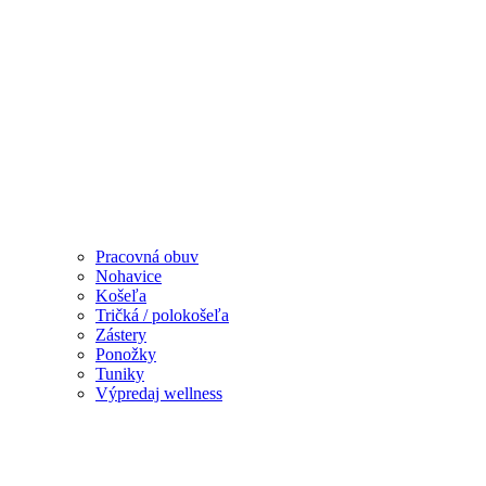
Pracovná obuv
Nohavice
Košeľa
Tričká / polokošeľa
Zástery
Ponožky
Tuniky
Výpredaj wellness