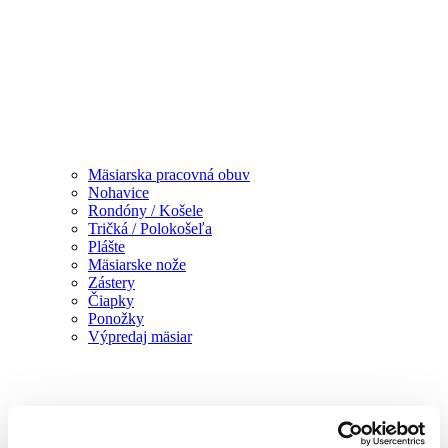
Mäsiarska pracovná obuv
Nohavice
Rondóny / Košele
Tričká / Polokošeľa
Plášte
Mäsiarske nože
Zástery
Čiapky
Ponožky
Výpredaj mäsiar