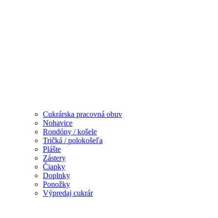
Cukrárska pracovná obuv
Nohavice
Rondóny / košele
Tričká / polokošeľa
Plášte
Zástery
Čiapky
Doplnky
Ponožky
Výpredaj cukrár