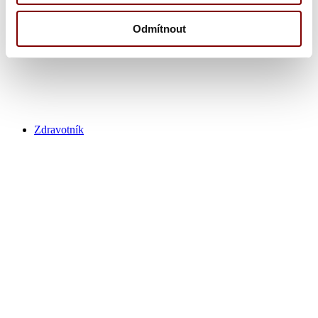
Tuniky
Výpredaj kaderník
Odmítnout
Zdravotník