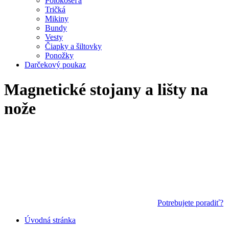
Polokošeľa
Tričká
Mikiny
Bundy
Vesty
Čiapky a šiltovky
Ponožky
Darčekový poukaz
Magnetické stojany a lišty na
nože
Potrebujete poradiť?
Úvodná stránka