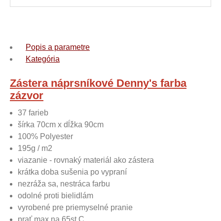
Popis a parametre
Kategória
Zástera náprsníkové Denny's farba
zázvor
37 farieb
šírka 70cm x dĺžka 90cm
100% Polyester
195g / m2
viazanie - rovnaký materiál ako zástera
krátka doba sušenia po vypraní
nezráža sa, nestráca farbu
odolné proti bielidlám
vyrobené pre priemyselné pranie
prať max na 65st.C