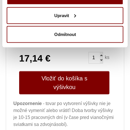
10.20€
Ak ste si u nás už logo nechali vyšívať a
chcete ho znovu vyšiť z loga, ktoré už máme u
nás uložené.
Upravit
Odmítnout
Ukážka textu:
17,14
€
ks
Vložiť do košíka s
výšivkou
Upozornenie
- tovar po vytvorení výšivky nie je
možné vymeniť alebo vrátiť! Doba tvorby výšivky
je 10-15 pracovných dní (v čase pred vianočnými
sviatkami sa zdvojnásobí).