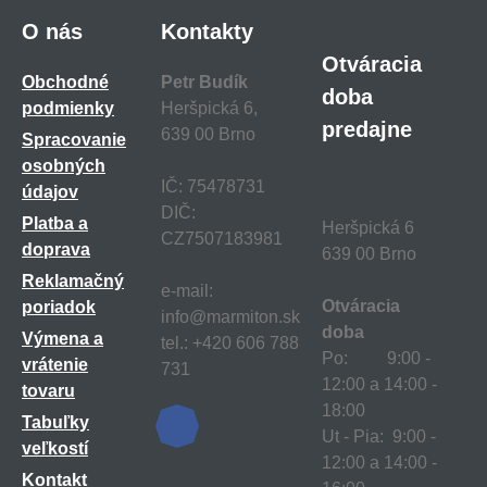
O nás
Kontakty
Otváracia
Obchodné
Petr Budík
doba
podmienky
Heršpická 6,
predajne
639 00 Brno
Spracovanie
osobných
IČ: 75478731
údajov
DIČ:
Platba a
Heršpická 6
CZ7507183981
doprava
639 00 Brno
Reklamačný
e-mail:
Otváracia
poriadok
info@marmiton.sk
doba
Výmena a
tel.: +420 606 788
Po: 9:00 -
vrátenie
731
12:00 a 14:00 -
tovaru
18:00
Tabuľky
Ut - Pia: 9:00 -
veľkostí
12:00 a 14:00 -
Kontakt