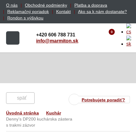
O nás
Obchodné podmienky
Platba a doprava
Reklamačný poriadok
Kontakt
Ako sa k nám dostanate?
Rondon s výšivkou
0
+420 606 788 731
info@marmiton.sk
späť
Potrebujete poradiť?
Úvodná stránka
Kuchár
Denny's DP200 kuchárska zástera
s trakmi zázvor