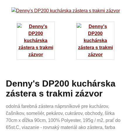
Denny's DP200 kuchárska
zástera s trakmi zázvor
odolná farebná zástera náprsníkové pre kuchárov,
čašníkov, someliér, pekárov, cukrárov, obchody, šírka
70cm x dĺžka 90cm, 100% Polyester, 195g / m2, prať do
65st.C, viazanie - rovnaký materiál ako zástera, farba