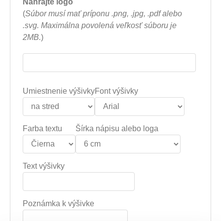
Nahrajte logo
(
Súbor musí mať príponu .png, .jpg, .pdf alebo
.svg. Maximálna povolená veľkosť súboru je
2MB.
)
Umiestnenie výšivky
Font výšivky
Farba textu
Šírka nápisu alebo loga
Text výšivky
Poznámka k výšivke