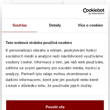
Grafická úprava loga a vyšití + 29.59€
Pokud
jste u nás již logo vyšívali, máme jej uložené a
Souhlas
Detaily
Více o cookies
toto políčko pro vás neplatí.
Vyšitie loga + 5.10€
Pokud jste si u nás již logo
nechali vyšívat a chcete jej znovu vyšít z loga,
Tato webová stránka používá cookies
které již máme u nás uložené.
K personalizaci obsahu a reklam, poskytování funkcí
sociálních médií a analýze naší návštěvnosti využíváme
Vyšití textu + 5.10€
Maximálně dvouřádkové
soubory cookie. Informace o tom, jak náš web používáte,
vyšití jména, přezdívky nebo pracovní pozice.
sdílíme se svými partnery pro sociální média, inzerci a
Grafická úprava a vyšitie (logo + text) +
analýzy. Partneři tyto údaje mohou zkombinovat s
34.69€
Ak ste u nás už logo vyšívali, máme ho
dalšími informacemi, které jste jim poskytli nebo které
uložené a toto políčko pre vás neplatí. Maximálne
získali v důsledku toho, že používáte jejich služby.
dvojriadkové vyšitie mená, prezývky alebo
pracovnej pozície.
Vyšitie loga a textu (bez grafickej úpravy) +
Povolit vše