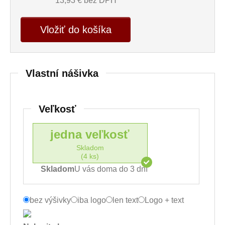
13,93
€ bez DPH
Vložiť do košíka
Vlastní nášivka
Veľkosť
jedna veľkosť
Skladom
(4 ks)
Skladom
U vás doma do 3 dní
bez výšivky
iba logo
len text
Logo + text