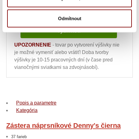
Odmítnout
Vložiť do košíka s
výšivkou
UPOZORNENIE
- tovar po vytvorení výšivky nie
je možné vymeniť alebo vrátiť! Doba tvorby
výšivky je 10-15 pracovných dní (v čase pred
vianočnými sviatkami sa zdvojnásobí).
Popis a parametre
Kategória
Zástera náprsníkové Denny's čierna
37 farieb