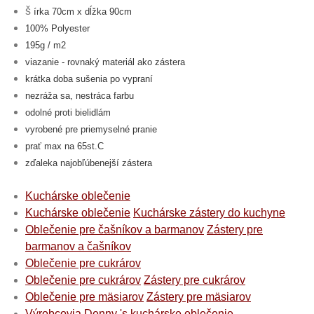
š
írka 70cm x dĺžka 90cm
100% Polyester
195g / m2
viazanie - rovnaký materiál ako zástera
krátka doba sušenia po vypraní
nezráža sa, nestráca farbu
odolné proti bielidlám
vyrobené pre priemyselné pranie
prať max na 65st.C
zďaleka najobľúbenejší zástera
Kuchárske oblečenie
Kuchárske oblečenie
Kuchárske zástery do kuchyne
Oblečenie pre čašníkov a barmanov
Zástery pre
barmanov a čašníkov
Oblečenie pre cukrárov
Oblečenie pre cukrárov
Zástery pre cukrárov
Oblečenie pre mäsiarov
Zástery pre mäsiarov
Výrobcovia
Denny 's kuchárske oblečenie