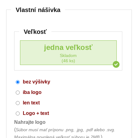
Vlastní nášivka
Veľkosť
jedna veľkosť
Skladom
(46 ks)
bez výšivky
iba logo
len text
Logo + text
Nahrajte logo
(
Súbor musí mať príponu .png, .jpg, .pdf alebo .svg.
)
Maximálna povolená veľkosť súboru je 2MB.