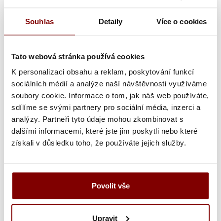
Poznámka k výšivke
Souhlas
Detaily
Více o cookies
Grafická úprava loga a vyšití + 29.59€
Tato webová stránka používá cookies
Vyšitie loga + 5.10€
K personalizaci obsahu a reklam, poskytování funkcí
sociálních médií a analýze naší návštěvnosti využíváme
Vyšití textu + 5.10€
soubory cookie. Informace o tom, jak náš web používáte,
sdílíme se svými partnery pro sociální média, inzerci a
Grafická úprava a vyšitie (logo + text) + 34.69€
analýzy. Partneři tyto údaje mohou zkombinovat s
dalšími informacemi, které jste jim poskytli nebo které
Vyšitie loga a textu (bez grafickej úpravy) +
získali v důsledku toho, že používáte jejich služby.
10.20€
Ukážka textu:
Povolit vše
17,14
€
Upravit
ks