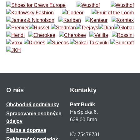
O nás
Kontakty
Obchodné podmienky
Petr Budík
Heršpická 6,
Spracovanie osobných
639 00 Brno
údajov
Platba a doprava
IČ: 75478731
Reklamačný poriadok