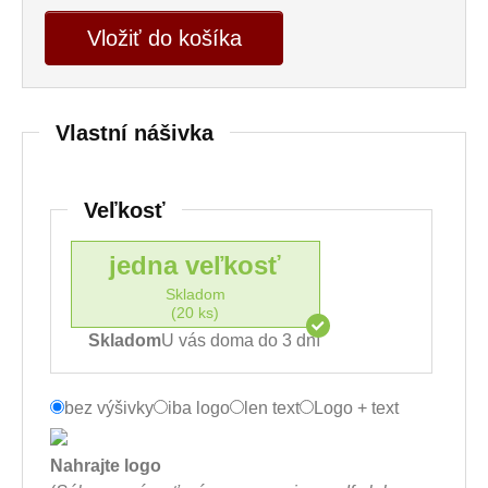
Vložiť do košíka
Vlastní nášivka
Veľkosť
jedna veľkosť
Skladom
(20 ks)
Skladom
U vás doma do 3 dní
bez výšivky
iba logo
len text
Logo + text
Nahrajte logo