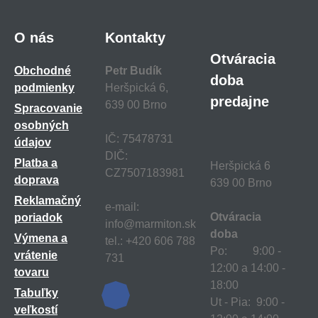
O nás
Kontakty
Otváracia
Obchodné
Petr Budík
doba
podmienky
Heršpická 6,
predajne
639 00 Brno
Spracovanie
osobných
IČ: 75478731
údajov
DIČ:
Platba a
Heršpická 6
CZ7507183981
doprava
639 00 Brno
Reklamačný
e-mail:
Otváracia
poriadok
info@marmiton.sk
doba
Výmena a
tel.: +420 606 788
Po: 9:00 -
vrátenie
731
12:00 a 14:00 -
tovaru
18:00
Tabuľky
Ut - Pia: 9:00 -
veľkostí