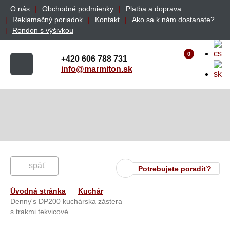
O nás
Obchodné podmienky
Platba a doprava
Reklamačný poriadok
Kontakt
Ako sa k nám dostanate?
Rondon s výšivkou
0
+420 606 788 731
info@marmiton.sk
späť
Potrebujete poradiť?
Úvodná stránka
Kuchár
Denny's DP200 kuchárska zástera
s trakmi tekvicové