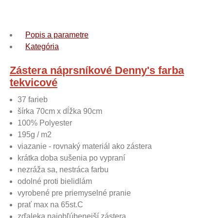
Popis a parametre
Kategória
Zástera náprsníkové Denny's farba
tekvicové
37 farieb
šírka 70cm x dĺžka 90cm
100% Polyester
195g / m2
viazanie - rovnaký materiál ako zástera
krátka doba sušenia po vypraní
nezráža sa, nestráca farbu
odolné proti bielidlám
vyrobené pre priemyselné pranie
prať max na 65st.C
zďaleka najobľúbenejší zástera