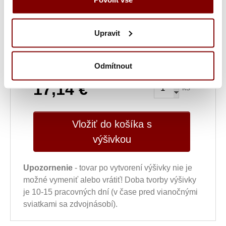
chcete ho znovu vyšiť z loga, ktoré už máme u
nás uložené.
Upravit
Ukážka textu:
Odmítnout
17,14
€
ks
Vložiť do košíka s
výšivkou
Upozornenie
- tovar po vytvorení výšivky nie je
možné vymeniť alebo vrátiť! Doba tvorby výšivky
je 10-15 pracovných dní (v čase pred vianočnými
sviatkami sa zdvojnásobí).