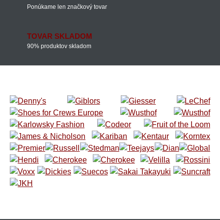
Ponúkame len značkový tovar
TOVAR SKLADOM
90% produktov skladom