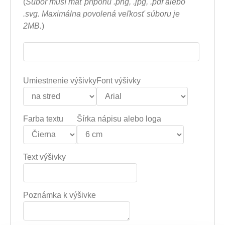
(
Súbor musí mať príponu .png, .jpg, .pdf alebo
.svg. Maximálna povolená veľkosť súboru je
2MB.
)
Umiestnenie výšivky
Font výšivky
Farba textu
Šírka nápisu alebo loga
Text výšivky
Poznámka k výšivke