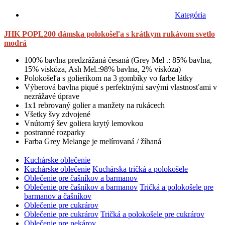
Kategória
JHK POPL200 dámska polokošeľa s krátkym rukávom svetlo
modrá
100% bavlna predzrážaná česaná (Grey Mel .: 85% bavlna,
15% viskóza, Ash Mel.:98% bavlna, 2% viskóza)
Polokošeľa s golierikom na 3 gombíky vo farbe látky
Výberová bavlna piqué s perfektnými savými vlastnosťami v
nezrážavé úprave
1x1 rebrovaný golier a manžety na rukácech
Všetky švy zdvojené
Vnútorný šev goliera krytý lemovkou
postranné rozparky
Farba Grey Melange je melírovaná / žíhaná
Kuchárske oblečenie
Kuchárske oblečenie
Kuchárska tričká a polokošele
Oblečenie pre čašníkov a barmanov
Oblečenie pre čašníkov a barmanov
Tričká a polokošele pre
barmanov a čašníkov
Oblečenie pre cukrárov
Oblečenie pre cukrárov
Tričká a polokošele pre cukrárov
Oblečenie pre pekárov