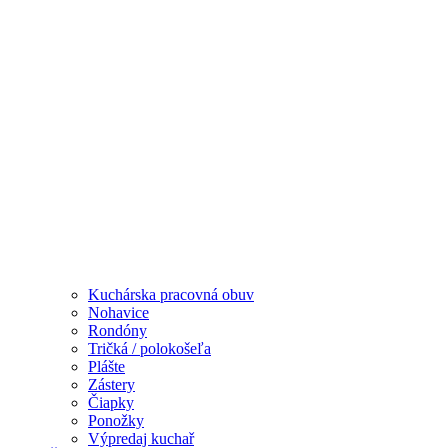
Kuchárska pracovná obuv
Nohavice
Rondóny
Tričká / polokošeľa
Plášte
Zástery
Čiapky
Ponožky
Výpredaj kuchař