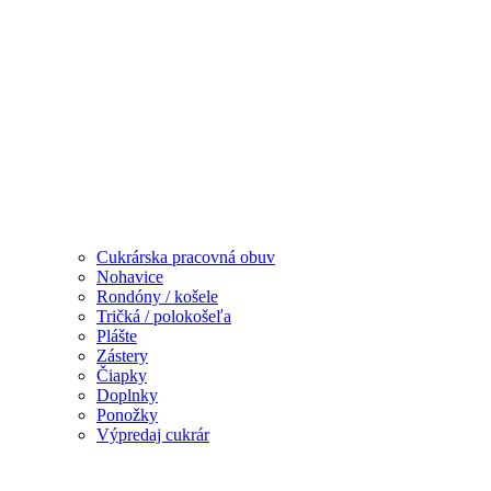
Cukrárska pracovná obuv
Nohavice
Rondóny / košele
Tričká / polokošeľa
Plášte
Zástery
Čiapky
Doplnky
Ponožky
Výpredaj cukrár