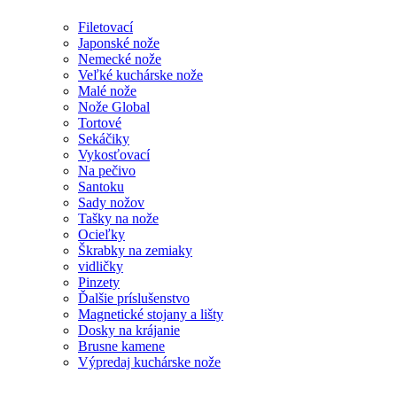
Filetovací
Japonské nože
Nemecké nože
Veľké kuchárske nože
Malé nože
Nože Global
Tortové
Sekáčiky
Vykosťovací
Na pečivo
Santoku
Sady nožov
Tašky na nože
Ocieľky
Škrabky na zemiaky
vidličky
Pinzety
Ďalšie príslušenstvo
Magnetické stojany a lišty
Dosky na krájanie
Brusne kamene
Výpredaj kuchárske nože