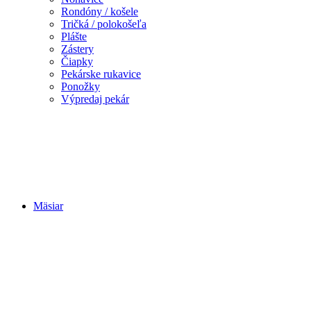
Rondóny / košele
Tričká / polokošeľa
Plášte
Zástery
Čiapky
Pekárske rukavice
Ponožky
Výpredaj pekár
Mäsiar