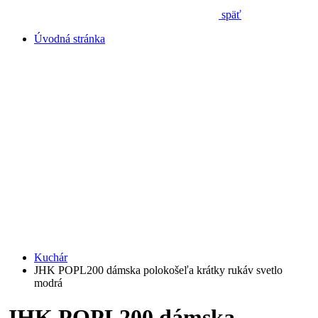
späť
Úvodná stránka
Kuchár
JHK POPL200 dámska polokošeľa krátky rukáv svetlo
modrá
JHK POPL200 dámska