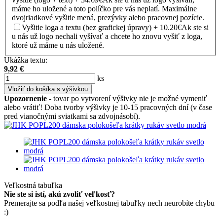
máme ho uložené a toto políčko pre vás neplatí. Maximálne
dvojriadkové vyšitie mená, prezývky alebo pracovnej pozície.
Vyšitie loga a textu (bez grafickej úpravy) + 10.20€
Ak ste si
u nás už logo nechali vyšívať a chcete ho znovu vyšiť z loga,
ktoré už máme u nás uložené.
Ukážka textu:
9,92
€
ks
Vložiť do košíka s výšivkou
Upozornenie
- tovar po vytvorení výšivky nie je možné vymeniť
alebo vrátiť! Doba tvorby výšivky je 10-15 pracovných dní (v čase
pred vianočnými sviatkami sa zdvojnásobí).
Veľkostná tabuľka
Nie ste si istí, akú zvoliť veľkosť?
Premerajte sa podľa našej veľkostnej tabuľky nech neurobíte chybu
:)