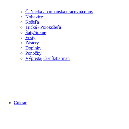
Čašnícka / barmanská pracovná obuv
Nohavice
Košeľa
Tričká / Polokošeľa
Šaty/Sukne
Vesty
Zástery
Doplnky
Ponožky
Výpredaj čašník/barman
Cukrár