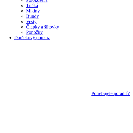
Polokošeľa
Tričká
Mikiny
Bundy
Vesty
Čiapky a šiltovky
Ponožky
Darčekový poukaz
Potrebujete poradiť?