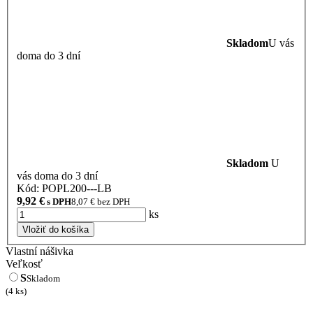
Skladom
U vás
doma do 3 dní
Skladom
U
vás doma do 3 dní
Kód: POPL200---LB
9,92
€
s DPH
8,07
€ bez DPH
ks
Vložiť do košíka
Vlastní nášivka
Veľkosť
S
Skladom
(4 ks)