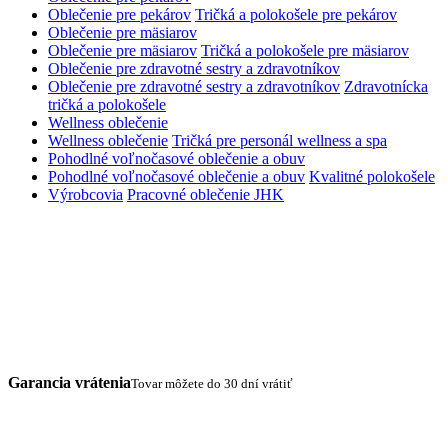
Oblečenie pre pekárov
Tričká a polokošele pre pekárov
Oblečenie pre mäsiarov
Oblečenie pre mäsiarov
Tričká a polokošele pre mäsiarov
Oblečenie pre zdravotné sestry a zdravotníkov
Oblečenie pre zdravotné sestry a zdravotníkov
Zdravotnícka
tričká a polokošele
Wellness oblečenie
Wellness oblečenie
Tričká pre personál wellness a spa
Pohodlné voľnočasové oblečenie a obuv
Pohodlné voľnočasové oblečenie a obuv
Kvalitné polokošele
Výrobcovia
Pracovné oblečenie JHK
Garancia vrátenia
Tovar môžete do 30 dní vrátiť