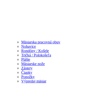
Mäsiarska pracovná obuv
Nohavice
Rondóny / Košele
Tričká / Polokošeľa
Plášte
Mäsiarske nože
Zástery
Čiapky
Ponožky
Výpredaj mäsiar