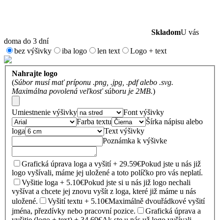
Skladom
U vás
doma do 3 dní
bez výšivky
iba logo
len text
Logo + text
Nahrajte logo
(
Súbor musí mať príponu .png, .jpg, .pdf alebo .svg.
Maximálna povolená veľkosť súboru je 2MB.
)
Umiestnenie výšivky
Font výšivky
Farba textu
Šírka nápisu alebo
loga
Text výšivky
Poznámka k výšivke
Grafická úprava loga a vyšití + 29.59€
Pokud jste u nás již
logo vyšívali, máme jej uložené a toto políčko pro vás neplatí.
Vyšitie loga + 5.10€
Pokud jste si u nás již logo nechali
vyšívat a chcete jej znovu vyšít z loga, které již máme u nás
uložené.
Vyšití textu + 5.10€
Maximálně dvouřádkové vyšití
jména, přezdívky nebo pracovní pozice.
Grafická úprava a
vyšitie (logo + text) + 34.69€
Ak ste u nás už logo vyšívali,