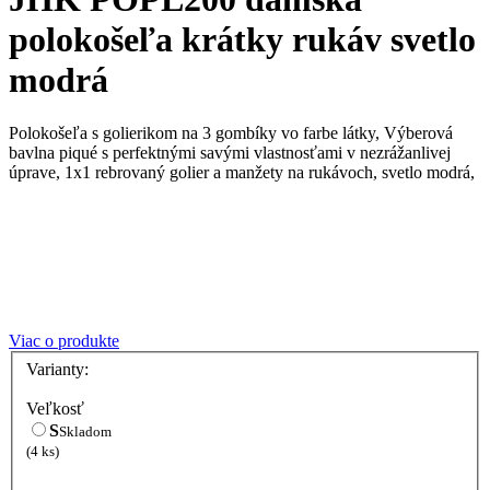
polokošeľa krátky rukáv svetlo
modrá
Polokošeľa s golierikom na 3 gombíky vo farbe látky, Výberová
bavlna piqué s perfektnými savými vlastnosťami v nezrážanlivej
úprave, 1x1 rebrovaný golier a manžety na rukávoch, svetlo modrá,
Viac o produkte
Varianty:
Veľkosť
S
Skladom
(4 ks)