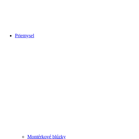
Priemysel
Montérkové blúzky