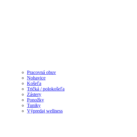
Pracovná obuv
Nohavice
Košeľa
Tričká / polokošeľa
Zástery
Ponožky
Tuniky
Výpredaj wellness