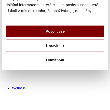
dalšími informacemi, které jste jim poskytli nebo které
získali v důsledku toho, že používáte jejich služby.
Zdravotnícka obuv
Nohavice
Tuniky
Košeľa
Povolit vše
Tričká / polokošeľa
Zdravotnícke plášťa
Čiapky
Upravit
Ponožky
Výpredaj zdravotník
Odmítnout
Wellness