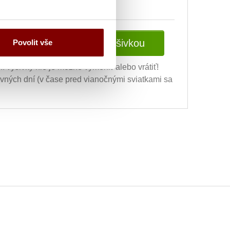
Vložiť do košíka s výšivkou
Povolit vše
ní výšivky nie je možné vymeniť alebo vrátiť!
ovných dní (v čase pred vianočnými sviatkami sa