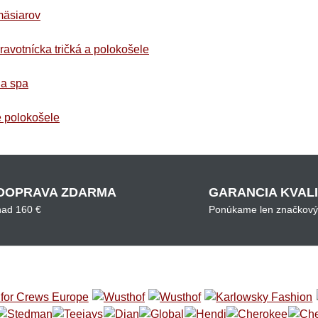
mäsiarov
ravotnícka tričká a polokošele
 a spa
é polokošele
DOPRAVA ZDARMA
GARANCIA KVAL
nad 160 €
Ponúkame len značkový