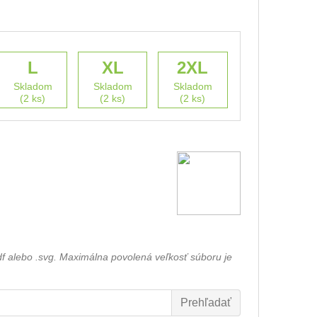
L
XL
2XL
Skladom
Skladom
Skladom
(2 ks)
(2 ks)
(2 ks)
df alebo .svg. Maximálna povolená veľkosť súboru je