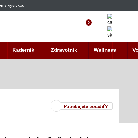
n s výšivkou
0
Kaderník
Zdravotník
Wellness
Vo
Potrebujete poradiť?