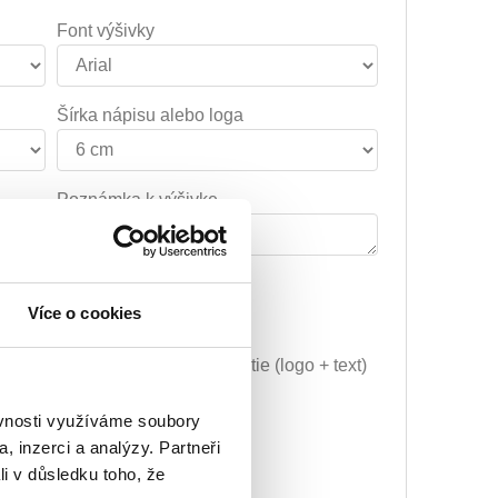
Font výšivky
Šírka nápisu alebo loga
Poznámka k výšivke
29.59€
Vyšitie loga + 5.10€
Více o cookies
Grafická úprava a vyšitie (logo + text)
+ 34.69€
ěvnosti využíváme soubory
ej úpravy) + 10.20€
, inzerci a analýzy. Partneři
li v důsledku toho, že