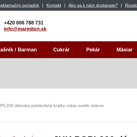
eklamačný poriadok
Kontakt
Ako sa k nám dostanate?
Rondo
+420 606 788 731
info@marmiton.sk
ašník / Barman
Cukrár
Pekár
Mäsiar
PL200 dámska polokošeľa krátky rukáv svetlo zelená