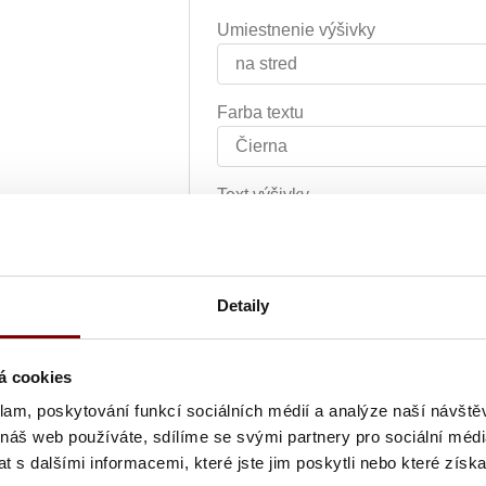
Umiestnenie výšivky
Farba textu
Text výšivky
Grafická úprava loga a vyšití + 
Detaily
Vyšití textu + 5.10€
á cookies
klam, poskytování funkcí sociálních médií a analýze naší návšt
Vyšitie loga a textu (bez grafick
 náš web používáte, sdílíme se svými partnery pro sociální média
 s dalšími informacemi, které jste jim poskytli nebo které získa