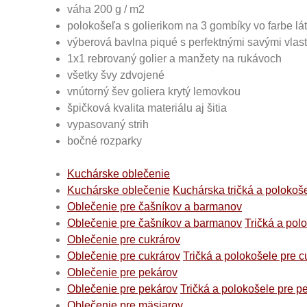
váha 200 g / m2
polokošeľa s golierikom na 3 gombíky vo farbe lá
výberová bavlna piqué s perfektnými savými vlas
1x1 rebrovaný golier a manžety na rukávoch
všetky švy zdvojené
vnútorný šev goliera krytý lemovkou
špičková kvalita materiálu aj šitia
vypasovaný strih
bočné rozparky
Kuchárske oblečenie
Kuchárske oblečenie
Kuchárska tričká a polokoš
Oblečenie pre čašníkov a barmanov
Oblečenie pre čašníkov a barmanov
Tričká a pol
Oblečenie pre cukrárov
Oblečenie pre cukrárov
Tričká a polokošele pre c
Oblečenie pre pekárov
Oblečenie pre pekárov
Tričká a polokošele pre p
Oblečenie pre mäsiarov