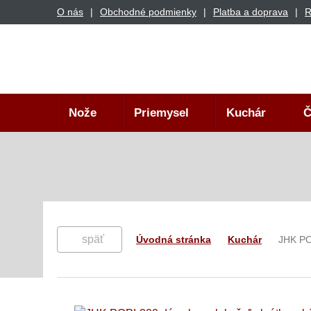
O nás
Obchodné podmienky
Platba a doprava
R
Nože
Priemysel
Kuchár
Č
späť
Úvodná stránka
Kuchár
JHK PO