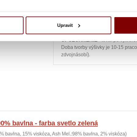
Ukážka textu:
9,92
€
ks
Upravit
UPOZORNENIE
- tovar po vytvore
Doba tvorby výšivky je 10-15 prac
zdvojnásobí).
% bavlna - farba svetlo zelená
% bavlna, 15% viskóza, Ash Mel.:98% bavlna, 2% viskóza)