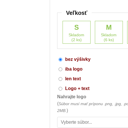
Veľkosť
S
M
Skladom
Skladom
(2 ks)
(6 ks)
bez výšivky
iba logo
len text
Logo + text
Nahrajte logo
(
Súbor musí mať príponu .png, .jpg, .p
)
2MB.