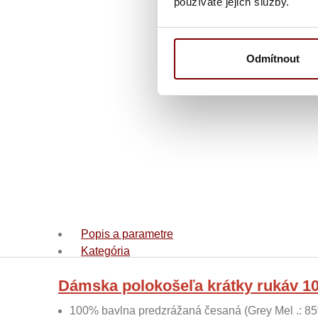
používáte jejich služby.
Odmítnout
Popis a parametre
Kategória
Dámska polokošeľa krátky rukáv 100
100% bavlna predzrážaná česaná (Grey Mel .: 85