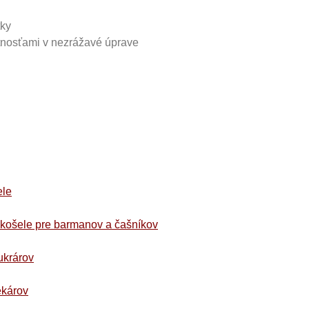
tky
tnosťami v nezrážavé úprave
ele
okošele pre barmanov a čašníkov
ukrárov
ekárov