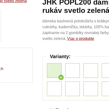
JHK POPL200 dáms
rukáv svetlo zelen
dámska bavlnená polokošeľa s krátkym
cukrárky, kaderníčka, lekárky, 100% b
zapínanie na 2 gombíky rovnakej farby,
svetlo zelená,
Viac o produkte
Varianty:
ch