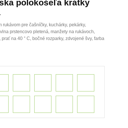
ka polokošeľa krátky
á
 rukávom pre čašníčky, kuchárky, pekárky,
avlna prstencovo pletená, manžety na rukávoch,
 prať na 40 ° C, bočné rozparky, zdvojené švy, farba