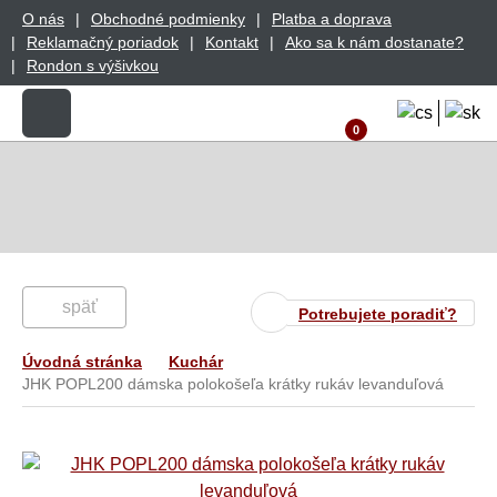
O nás
Obchodné podmienky
Platba a doprava
Reklamačný poriadok
Kontakt
Ako sa k nám dostanate?
Rondon s výšivkou
0
späť
Potrebujete poradiť?
Úvodná stránka
Kuchár
JHK POPL200 dámska polokošeľa krátky rukáv levanduľová