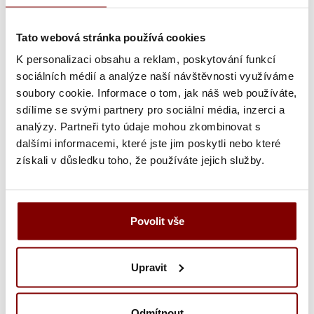
Grafická úprava loga a vyšití + 29.59€
Tato webová stránka používá cookies
Vyšitie loga + 5.10€
K personalizaci obsahu a reklam, poskytování funkcí
Vyšití textu + 5.10€
sociálních médií a analýze naší návštěvnosti využíváme
soubory cookie. Informace o tom, jak náš web používáte,
Grafická úprava a vyšitie (logo + text) + 34.69€
sdílíme se svými partnery pro sociální média, inzerci a
analýzy. Partneři tyto údaje mohou zkombinovat s
Vyšitie loga a textu (bez grafickej úpravy) +
dalšími informacemi, které jste jim poskytli nebo které
10.20€
získali v důsledku toho, že používáte jejich služby.
Ukážka textu:
Povolit vše
9,92
€
ks
Upravit
Vložiť do košíka s
Odmítnout