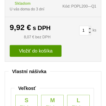
Skladom
Kód: POPL200---Q1
U vás doma do 3 dní
9,92
€
s DPH
ks
8,07
€ bez DPH
Vložiť do košíka
Vlastní nášivka
Veľkosť
S
M
L