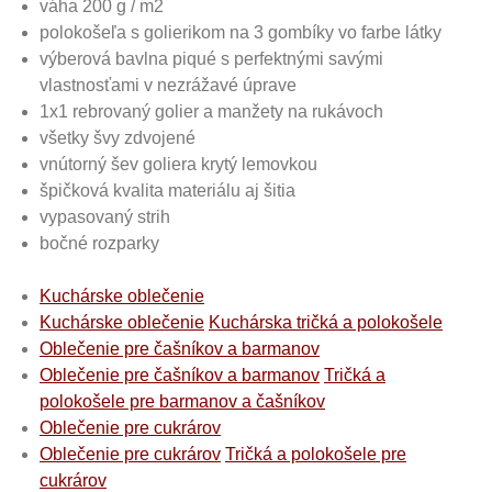
váha 200 g / m2
polokošeľa s golierikom na 3 gombíky vo farbe látky
výberová bavlna piqué s perfektnými savými
vlastnosťami v nezrážavé úprave
1x1 rebrovaný golier a manžety na rukávoch
všetky švy zdvojené
vnútorný šev goliera krytý lemovkou
špičková kvalita materiálu aj šitia
vypasovaný strih
bočné rozparky
Kuchárske oblečenie
Kuchárske oblečenie
Kuchárska tričká a polokošele
Oblečenie pre čašníkov a barmanov
Oblečenie pre čašníkov a barmanov
Tričká a
polokošele pre barmanov a čašníkov
Oblečenie pre cukrárov
Oblečenie pre cukrárov
Tričká a polokošele pre
cukrárov