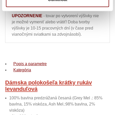
výšivkou
UPOZORNENIE
- tovar po vytvorení výšivky nie
je možné vymeniť alebo vrátiť! Doba tvorby
výšivky je 10-15 pracovných dní (v čase pred
vianočnými sviatkami sa zdvojnásobí).
Popis a parametre
Kategória
Dámska polokošeľa krátky rukáv
levanduľová
100% bavlna predzrážaná česaná (Grey Mel .: 85%
bavlna, 15% viskóza, Ash Mel.:98% bavlna, 2%
viskóza)