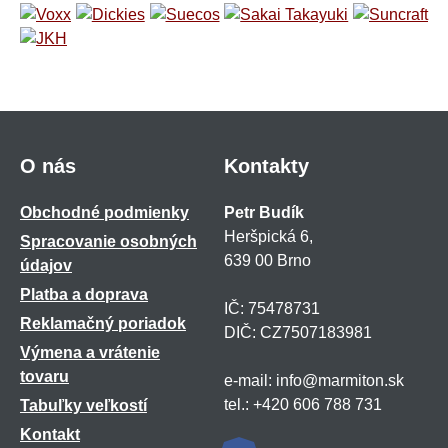
O nás
Kontakty
Obchodné podmienky
Petr Budík
Heršpická 6,
Spracovanie osobných
639 00 Brno
údajov
Platba a doprava
IČ: 75478731
Reklamačný poriadok
DIČ: CZ7507183981
Výmena a vrátenie
tovaru
e-mail: info@marmiton.sk
tel.: +420 606 788 731
Tabuľky veľkostí
Kontakt