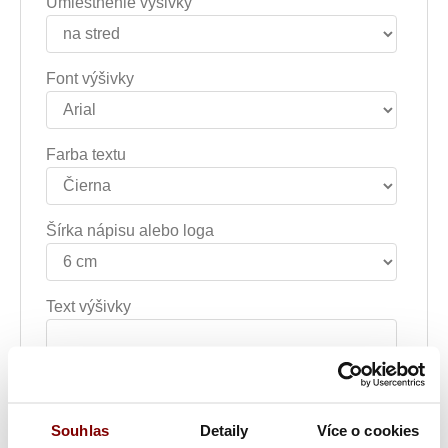
Umiestnenie výšivky
Font výšivky
Farba textu
Šírka nápisu alebo loga
Text výšivky
Poznámka k výšivke
Souhlas
Detaily
Více o cookies