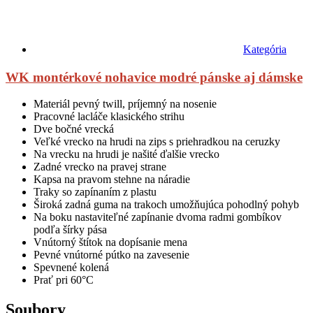
Kategória
WK montérkové nohavice modré pánske aj dámske
Materiál pevný twill, príjemný na nosenie
Pracovné lacláče klasického strihu
Dve bočné vrecká
Veľké vrecko na hrudi na zips s priehradkou na ceruzky
Na vrecku na hrudi je našité ďalšie vrecko
Zadné vrecko na pravej strane
Kapsa na pravom stehne na náradie
Traky so zapínaním z plastu
Široká zadná guma na trakoch umožňujúca pohodlný pohyb
Na boku nastaviteľné zapínanie dvoma radmi gombíkov
podľa šírky pása
Vnútorný štítok na dopísanie mena
Pevné vnútorné pútko na zavesenie
Spevnené kolená
Prať pri 60°C
Soubory