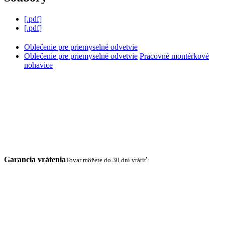
[.pdf]
[.pdf]
Oblečenie pre priemyselné odvetvie
Oblečenie pre priemyselné odvetvie
Pracovné montérkové
nohavice
Garancia vrátenia
Tovar môžete do 30 dní vrátiť