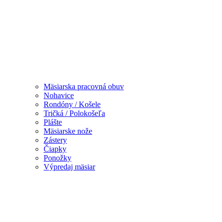
Mäsiarska pracovná obuv
Nohavice
Rondóny / Košele
Tričká / Polokošeľa
Plášte
Mäsiarske nože
Zástery
Čiapky
Ponožky
Výpredaj mäsiar