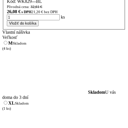
Kód: WK829---BL
Pôvodná cena:
32,61 €
26,08
€
s DPH
21,20
€ bez DPH
ks
Vložiť do košíka
Vlastní nášivka
Veľkosť
M
Skladom
(4 ks)
Skladom
U vás
doma do 3 dní
XL
Skladom
(1 ks)