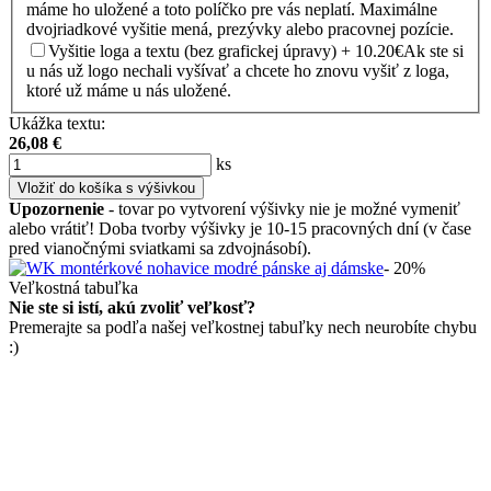
máme ho uložené a toto políčko pre vás neplatí. Maximálne
dvojriadkové vyšitie mená, prezývky alebo pracovnej pozície.
Vyšitie loga a textu (bez grafickej úpravy) + 10.20€
Ak ste si
u nás už logo nechali vyšívať a chcete ho znovu vyšiť z loga,
ktoré už máme u nás uložené.
Ukážka textu:
26,08
€
ks
Vložiť do košíka s výšivkou
Upozornenie
- tovar po vytvorení výšivky nie je možné vymeniť
alebo vrátiť! Doba tvorby výšivky je 10-15 pracovných dní (v čase
pred vianočnými sviatkami sa zdvojnásobí).
- 20%
Veľkostná tabuľka
Nie ste si istí, akú zvoliť veľkosť?
Premerajte sa podľa našej veľkostnej tabuľky nech neurobíte chybu
:)