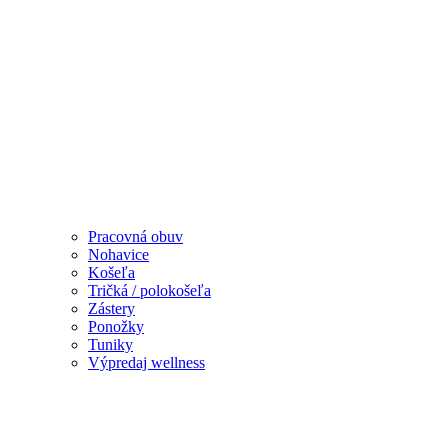
Pracovná obuv
Nohavice
Košeľa
Tričká / polokošeľa
Zástery
Ponožky
Tuniky
Výpredaj wellness