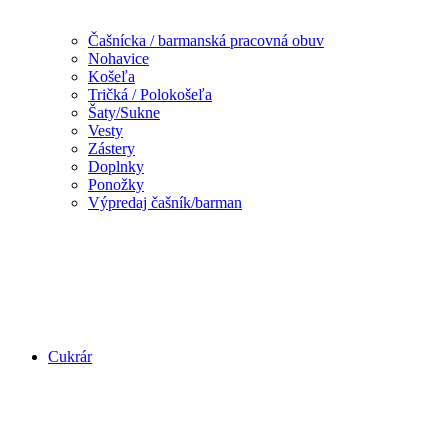
Čašnícka / barmanská pracovná obuv
Nohavice
Košeľa
Tričká / Polokošeľa
Šaty/Sukne
Vesty
Zástery
Doplnky
Ponožky
Výpredaj čašník/barman
Cukrár