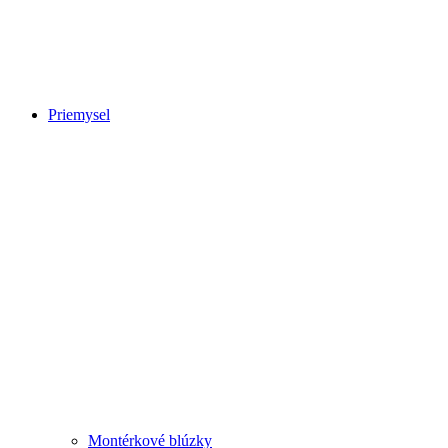
Priemysel
Montérkové blúzky