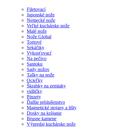
Filetovací
Japonské nože
Nemecké nože
Veľké kuchárske nože
Malé nože
Nože Global
Tortové
Sekáčiky
Vykosťovací
Na pečivo
Santoku
Sady nožov
Tašky na nože
Ocieľky
Škrabky na zemiaky
vidličky
Pinzety
Ďalšie príslušenstvo
Magnetické stojany a lišty
Dosky na krájanie
Brusne kamene
Výpredaj kuchárske nože