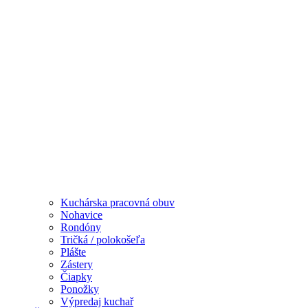
Kuchárska pracovná obuv
Nohavice
Rondóny
Tričká / polokošeľa
Plášte
Zástery
Čiapky
Ponožky
Výpredaj kuchař