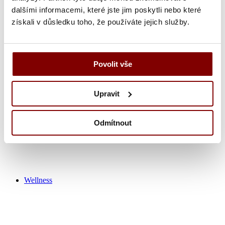
dalšími informacemi, které jste jim poskytli nebo které
získali v důsledku toho, že používáte jejich služby.
Zdravotnícka obuv
Nohavice
Tuniky
Košeľa
Povolit vše
Tričká / polokošeľa
Zdravotnícke plášťa
Čiapky
Upravit
Ponožky
Výpredaj zdravotník
Odmítnout
Wellness