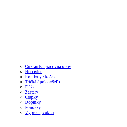
Cukrárska pracovná obuv
Nohavice
Rondóny / košele
Tričká / polokošeľa
Plášte
Zástery
Čiapky
Doplnky
Ponožky
Výpredaj cukrár