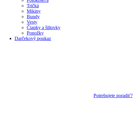
Polokošeľa
Tričká
Mikiny
Bundy
Vesty
Čiapky a šiltovky
Ponožky
Darčekový poukaz
Potrebujete poradiť?