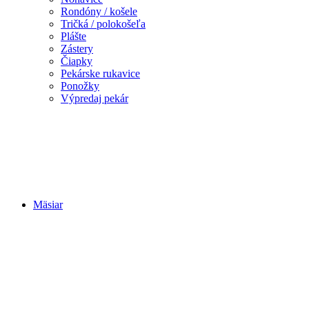
Rondóny / košele
Tričká / polokošeľa
Plášte
Zástery
Čiapky
Pekárske rukavice
Ponožky
Výpredaj pekár
Mäsiar