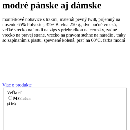
modré pánske aj dámske
montérkové nohavice s trakmi, materiál pevný twill, príjemný na
nosenie 65% Polyester, 35% Bavlna 250 g., dve bočné vrecká,
veľké vrecko na hrudi na zips s priehradkou na ceruzky, zadné
vrecko na pravej strane, vrecko na pravom stehne na náradie , traky
so zapínaním z plastu, spevnené kolená, prať na 60°C, farba modrá
Viac o produkte
Veľkosť
M
Skladom
(4 ks)