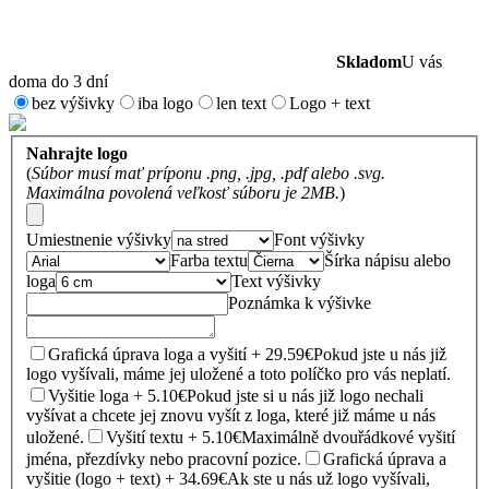
Skladom
U vás
doma do 3 dní
bez výšivky
iba logo
len text
Logo + text
Nahrajte logo
(
Súbor musí mať príponu .png, .jpg, .pdf alebo .svg.
Maximálna povolená veľkosť súboru je 2MB.
)
Umiestnenie výšivky
Font výšivky
Farba textu
Šírka nápisu alebo
loga
Text výšivky
Poznámka k výšivke
Grafická úprava loga a vyšití + 29.59€
Pokud jste u nás již
logo vyšívali, máme jej uložené a toto políčko pro vás neplatí.
Vyšitie loga + 5.10€
Pokud jste si u nás již logo nechali
vyšívat a chcete jej znovu vyšít z loga, které již máme u nás
uložené.
Vyšití textu + 5.10€
Maximálně dvouřádkové vyšití
jména, přezdívky nebo pracovní pozice.
Grafická úprava a
vyšitie (logo + text) + 34.69€
Ak ste u nás už logo vyšívali,