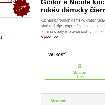
Giblor´s Nicole ku
- 20%
rukáv dámsky čier
kucharsky rondon dámsky, krátky rukáv,
obrátený zips, náprsné vrecko a dve b
tkanina s polyesterovou sieťovinou, kt
o produkte
ch
Veľkosť
S
Skladom
(1 ks)
Skladom