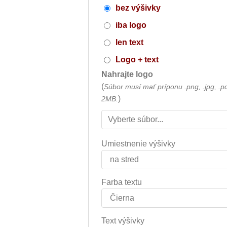
bez výšivky
iba logo
len text
Logo + text
Nahrajte logo
(
Súbor musí mať príponu .png, .jpg, .p
)
2MB.
Umiestnenie výšivky
Farba textu
Text výšivky