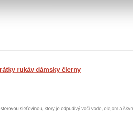
krátky rukáv dámsky čierny
sterovou sieťovinou, ktory je odpudivý voči vode, olejom a škv