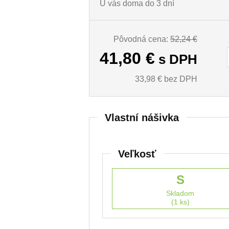
U vás doma do 3 dní
Pôvodná cena:
52,24 €
41,80
€
s DPH
33,98
€ bez DPH
Vlastní nášivka
Veľkosť
S
Skladom
(1 ks)