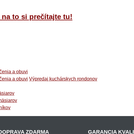
a to si prečítajte tu!
čenia a obuvi
čenia a obuvi
Výpredaj kuchárskych rondonov
äsiarov
mäsiarov
níkov
DOPRAVA ZDARMA
GARANCIA KVAL