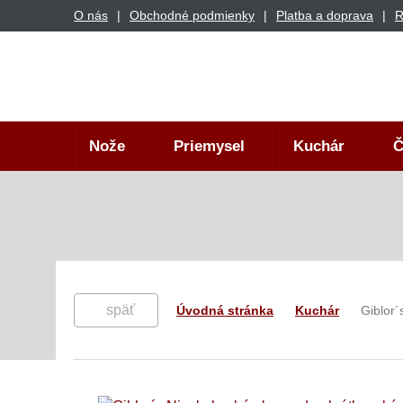
O nás
Obchodné podmienky
Platba a doprava
R
Nože
Priemysel
Kuchár
Č
späť
Úvodná stránka
Kuchár
Giblor´