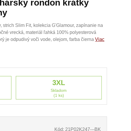
chársky rondon krátky
ny
 strich Slim Fit, kolekcia G'Glamour, zapínanie na
očné vrecká, materiál ľahká 100% polyesterová
orý je odpudivý voči vode, olejom, farba čierna
Viac
3XL
Skladom
(1 ks)
Kód: 21P02K247---BK