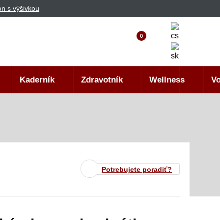
n s výšivkou
0
Kaderník
Zdravotník
Wellness
Vo
Potrebujete poradiť?