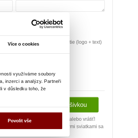
29.59€
Vyšitie loga + 5.10€
Grafická úprava a vyšitie (logo + text)
Více o cookies
+ 34.69€
ej úpravy) + 10.20€
ěvnosti využíváme soubory
, inzerci a analýzy. Partneři
li v důsledku toho, že
Vložiť do košíka s výšivkou
ní výšivky nie je možné vymeniť alebo vrátiť!
Povolit vše
ovných dní (v čase pred vianočnými sviatkami sa