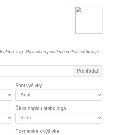
df alebo .svg. Maximálna povolená veľkosť súboru je
Font výšivky
Šírka nápisu alebo loga
Poznámka k výšivke