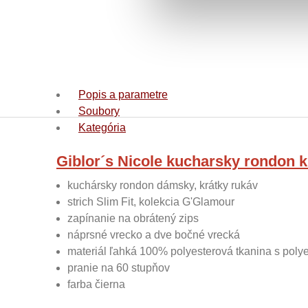
Popis a parametre
Soubory
Kategória
Giblor´s Nicole kucharsky rondon 
kuchársky rondon dámsky, krátky rukáv
strich Slim Fit, kolekcia G'Glamour
zapínanie na obrátený zips
náprsné vrecko a dve bočné vrecká
materiál ľahká 100% polyesterová tkanina s polye
pranie na 60 stupňov
farba čierna