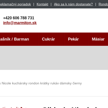
eklamačný poriadok
Kontakt
Ako sa k nám dostanate?
Rondo
+420 606 788 731
info@marmiton.sk
ašník / Barman
Cukrár
Pekár
Mäsiar
s Nicole kuchársky rondon krátky rukáv dámsky čierny