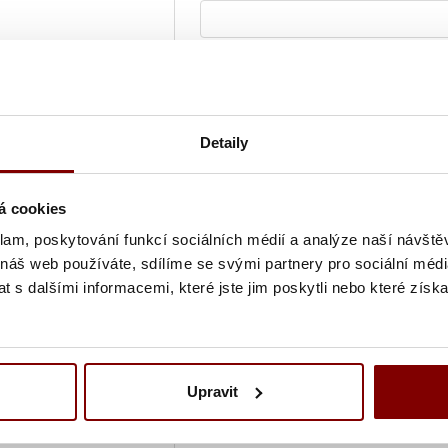
Grafická úprava loga a vyšití + 
Vyšití textu + 5.10€
Detaily
Vyšitie loga a textu (bez grafick
á cookies
klam, poskytování funkcí sociálních médií a analýze naší návšt
Ukážka textu:
 náš web používáte, sdílíme se svými partnery pro sociální média
 s dalšími informacemi, které jste jim poskytli nebo které získa
41,80
€
ks
UPOZORNENIE
- tovar po vytvore
Upravit
Doba tvorby výšivky je 10-15 prac
zdvojnásobí).