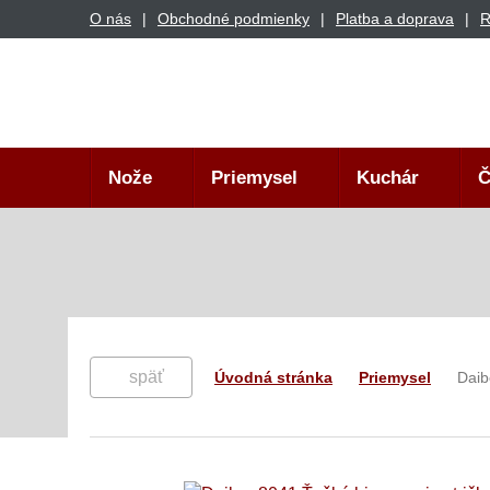
O nás
Obchodné podmienky
Platba a doprava
R
Nože
Priemysel
Kuchár
Č
späť
Úvodná stránka
Priemysel
Daib