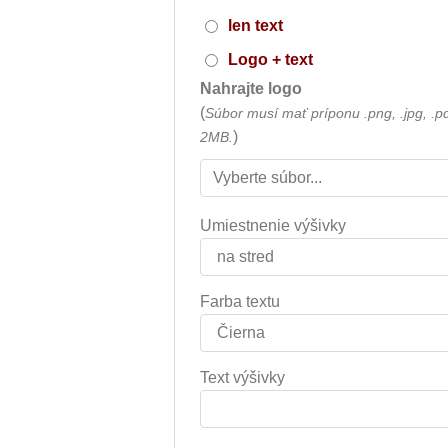
len text
Logo + text
Nahrajte logo
(
Súbor musí mať príponu .png, .jpg, .p
)
2MB.
Umiestnenie výšivky
Farba textu
Text výšivky