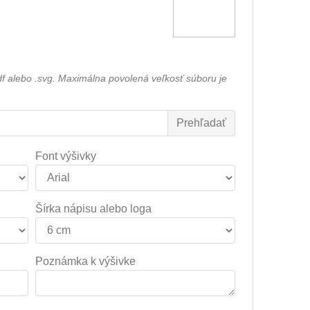
df alebo .svg. Maximálna povolená veľkosť súboru je
Font výšivky
Šírka nápisu alebo loga
Poznámka k výšivke