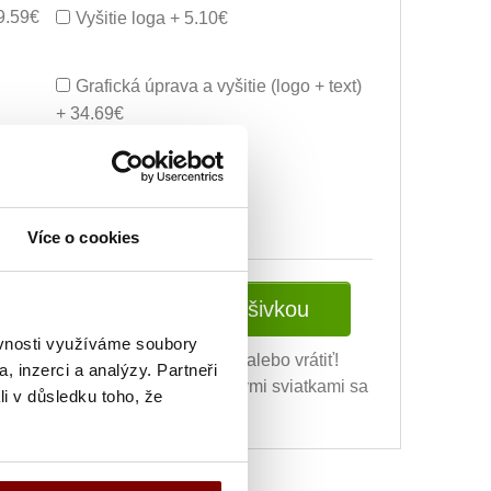
29.59€
Vyšitie loga + 5.10€
Grafická úprava a vyšitie (logo + text)
+ 34.69€
ej úpravy) + 10.20€
Více o cookies
Vložiť do košíka s výšivkou
ěvnosti využíváme soubory
ní výšivky nie je možné vymeniť alebo vrátiť!
, inzerci a analýzy. Partneři
ovných dní (v čase pred vianočnými sviatkami sa
li v důsledku toho, že