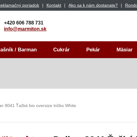
eklamačný poriadok
Kontakt
Ako sa k nám dostanate?
Rondo
+420 606 788 731
info@marmiton.sk
ašník / Barman
Cukrár
Pekár
Mäsiar
er 8041 Ťažké bio oversize tričko White