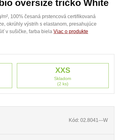
bio oversize tričko White
0g/m², 100% česaná prstencová certifikovaná
ze, okrúhly výstrih s elastanom, presahujúce
ť v sušičke, farba biela
Viac o produkte
XXS
Skladom
(2 ks)
Kód: 02.8041---W