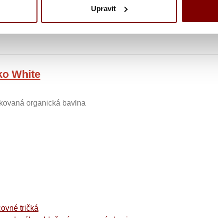
Upravit
ko White
ikovaná organická bavlna
covné tričká