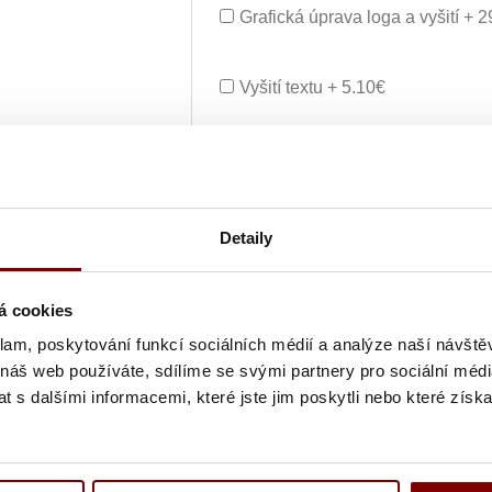
Grafická úprava loga a vyšití + 
Vyšití textu + 5.10€
Vyšitie loga a textu (bez grafick
Ukážka textu:
Detaily
10,86
€
ks
á cookies
klam, poskytování funkcí sociálních médií a analýze naší návšt
UPOZORNENIE
- tovar po vytvore
 náš web používáte, sdílíme se svými partnery pro sociální média
Doba tvorby výšivky je 10-15 prac
 s dalšími informacemi, které jste jim poskytli nebo které získa
zdvojnásobí).