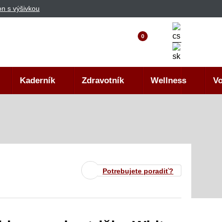
n s výšivkou
0
Kaderník
Zdravotník
Wellness
Vo
Potrebujete poradiť?