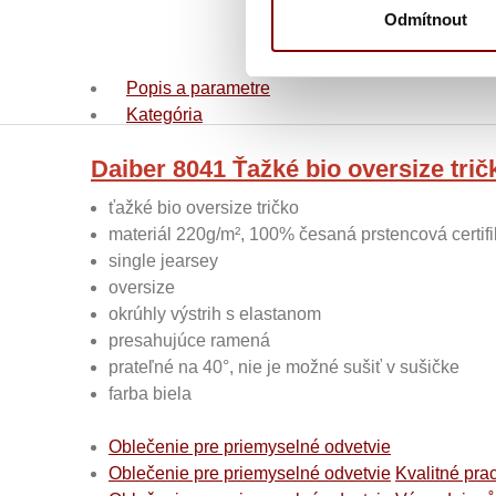
Odmítnout
Popis a parametre
Kategória
Daiber 8041 Ťažké bio oversize trič
ťažké bio oversize tričko
materiál 220g/m², 100% česaná prstencová certif
single jearsey
oversize
okrúhly výstrih s elastanom
presahujúce ramená
prateľné na 40°, nie je možné sušiť v sušičke
farba biela
Oblečenie pre priemyselné odvetvie
Oblečenie pre priemyselné odvetvie
Kvalitné pra