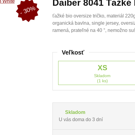
Daiber 8041 Ťažké 
- 30%
ťažké bio oversize tričko, materiál 22
organická bavlna, single jersey, oversi
ramená, prateľné na 40 °, nemožno suši
Veľkosť
XS
Skladom
(1 ks)
Skladom
U vás doma do 3 dní