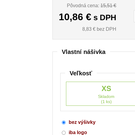
Pôvodná cena:
15,51 €
10,86
€
s DPH
8,83
€ bez DPH
Vlastní nášivka
Veľkosť
XS
Skladom
(1 ks)
bez výšivky
iba logo