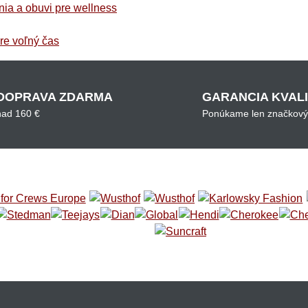
ia a obuvi pre wellness
pre voľný čas
DOPRAVA ZDARMA
GARANCIA KVAL
nad 160 €
Ponúkame len značkový