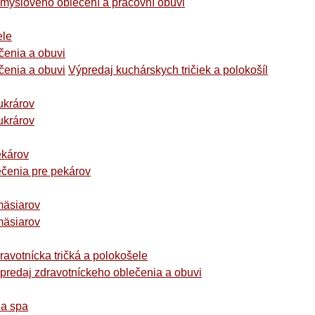
myslového oblečení a pracovní obuvi
ele
čenia a obuvi
čenia a obuvi
Výpredaj kuchárskych tričiek a polokošíl
ukrárov
ukrárov
ekárov
čenia pre pekárov
mäsiarov
mäsiarov
ravotnícka tričká a polokošele
predaj zdravotníckeho oblečenia a obuvi
 a spa