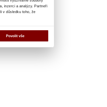
ěvnosti využíváme soubory
, inzerci a analýzy. Partneři
li v důsledku toho, že
Povolit vše