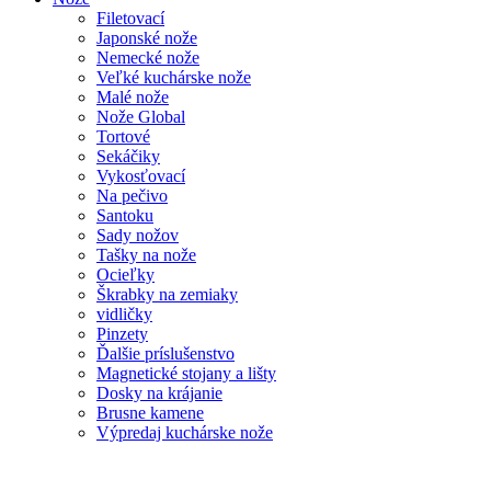
Filetovací
Japonské nože
Nemecké nože
Veľké kuchárske nože
Malé nože
Nože Global
Tortové
Sekáčiky
Vykosťovací
Na pečivo
Santoku
Sady nožov
Tašky na nože
Ocieľky
Škrabky na zemiaky
vidličky
Pinzety
Ďalšie príslušenstvo
Magnetické stojany a lišty
Dosky na krájanie
Brusne kamene
Výpredaj kuchárske nože