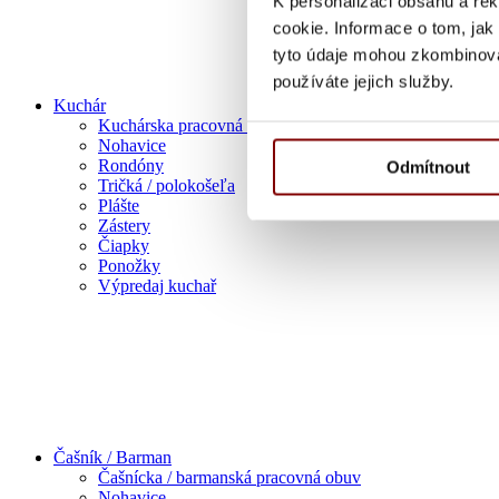
K personalizaci obsahu a re
cookie. Informace o tom, jak
tyto údaje mohou zkombinovat
používáte jejich služby.
Kuchár
Kuchárska pracovná obuv
Nohavice
Rondóny
Odmítnout
Tričká / polokošeľa
Plášte
Zástery
Čiapky
Ponožky
Výpredaj kuchař
Čašník / Barman
Čašnícka / barmanská pracovná obuv
Nohavice