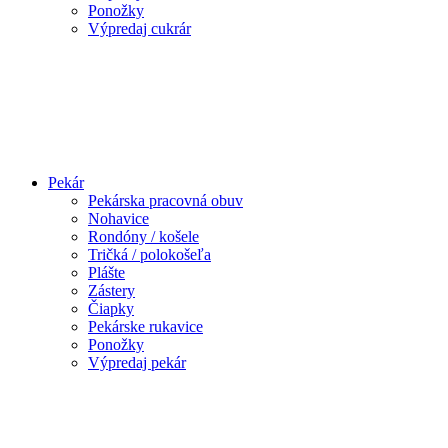
Ponožky
Výpredaj cukrár
Pekár
Pekárska pracovná obuv
Nohavice
Rondóny / košele
Tričká / polokošeľa
Plášte
Zástery
Čiapky
Pekárske rukavice
Ponožky
Výpredaj pekár