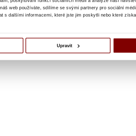
klam, poskytování funkcí sociálních médií a analýze naší návšt
 náš web používáte, sdílíme se svými partnery pro sociální média
 s dalšími informacemi, které jste jim poskytli nebo které získa
Upravit