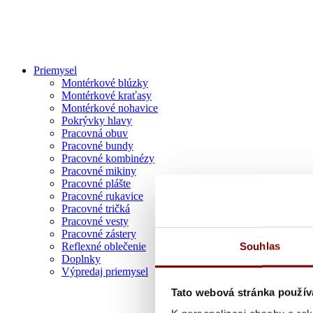
Priemysel
Montérkové blúzky
Montérkové kraťasy
Montérkové nohavice
Pokrývky hlavy
Pracovná obuv
Pracovné bundy
Pracovné kombinézy
Pracovné mikiny
Pracovné plášte
Pracovné rukavice
Pracovné tričká
Pracovné vesty
Pracovné zástery
Souhlas
Reflexné oblečenie
Doplnky
Výpredaj priemysel
Tato webová stránka použív