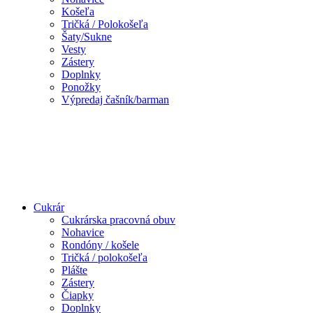
Košeľa
Tričká / Polokošeľa
Šaty/Sukne
Vesty
Zástery
Doplnky
Ponožky
Výpredaj čašník/barman
Cukrár
Cukrárska pracovná obuv
Nohavice
Rondóny / košele
Tričká / polokošeľa
Plášte
Zástery
Čiapky
Doplnky