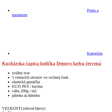
Popis a
parametre
Kategória
Kuchárska čapica lodička Dennys farba červená
oválny tvar
5 vetracích otvorov vo vrchnej časti
elastická gumička
65/35 PES / bavlna
váha 200g / m2
pánska aj dámska
VEĽKOSTI (obvod hlavy)