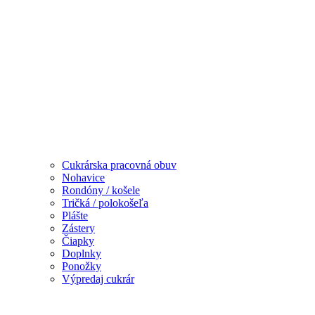
Cukrárska pracovná obuv
Nohavice
Rondóny / košele
Tričká / polokošeľa
Plášte
Zástery
Čiapky
Doplnky
Ponožky
Výpredaj cukrár