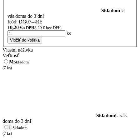
Skladom
U
vás doma do 3 dní
Kód: DG07---RE
10,20
€
s DPH
8,29
€ bez DPH
ks
Vložiť do košíka
Vlastní nášivka
Veľkosť
M
Skladom
(7 ks)
Skladom
U vás
doma do 3 dní
L
Skladom
(7 ks)