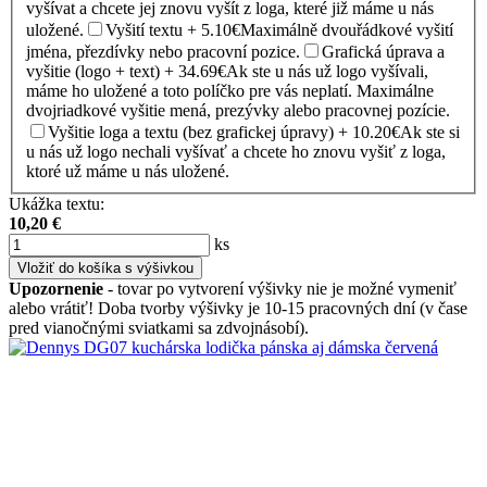
vyšívat a chcete jej znovu vyšít z loga, které již máme u nás
uložené.
Vyšití textu + 5.10€
Maximálně dvouřádkové vyšití
jména, přezdívky nebo pracovní pozice.
Grafická úprava a
vyšitie (logo + text) + 34.69€
Ak ste u nás už logo vyšívali,
máme ho uložené a toto políčko pre vás neplatí. Maximálne
dvojriadkové vyšitie mená, prezývky alebo pracovnej pozície.
Vyšitie loga a textu (bez grafickej úpravy) + 10.20€
Ak ste si
u nás už logo nechali vyšívať a chcete ho znovu vyšiť z loga,
ktoré už máme u nás uložené.
Ukážka textu:
10,20
€
ks
Vložiť do košíka s výšivkou
Upozornenie
- tovar po vytvorení výšivky nie je možné vymeniť
alebo vrátiť! Doba tvorby výšivky je 10-15 pracovných dní (v čase
pred vianočnými sviatkami sa zdvojnásobí).