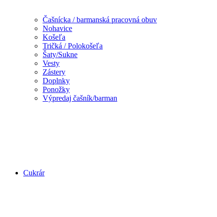
Čašnícka / barmanská pracovná obuv
Nohavice
Košeľa
Tričká / Polokošeľa
Šaty/Sukne
Vesty
Zástery
Doplnky
Ponožky
Výpredaj čašník/barman
Cukrár