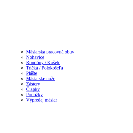
Mäsiarska pracovná obuv
Nohavice
Rondóny / Košele
Tričká / Polokošeľa
Plášte
Mäsiarske nože
Zástery
Čiapky
Ponožky
Výpredaj mäsiar