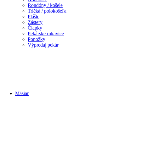
Rondóny / košele
Tričká / polokošeľa
Plášte
Zástery
Čiapky
Pekárske rukavice
Ponožky
Výpredaj pekár
Mäsiar