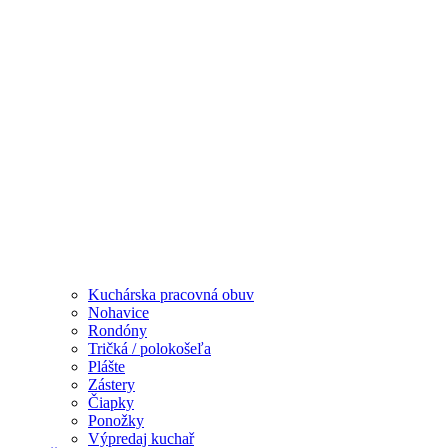
Kuchárska pracovná obuv
Nohavice
Rondóny
Tričká / polokošeľa
Plášte
Zástery
Čiapky
Ponožky
Výpredaj kuchař