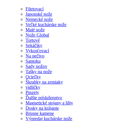
Filetovací
Japonské nože
Nemecké nože
Veľké kuchárske nože
Malé nože
Nože Global
Tortové
Sekáčiky
Vykosťovací
Na pečivo
Santoku
Sady nožov
Tašky na nože
Ocieľky
Škrabky na zemiaky
vidličky
Pinzety
Ďalšie príslušenstvo
Magnetické stojany a lišty
Dosky na krájanie
Brusne kamene
Výpredaj kuchárske nože