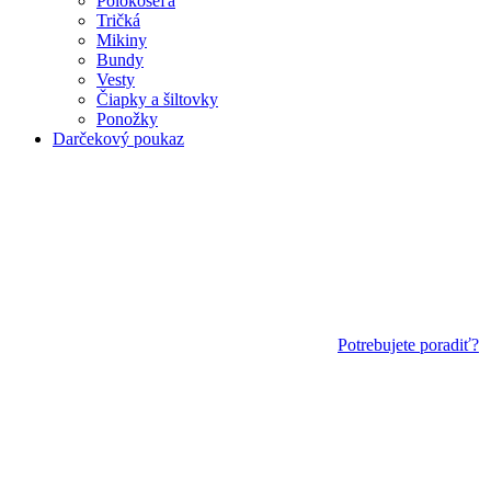
Polokošeľa
Tričká
Mikiny
Bundy
Vesty
Čiapky a šiltovky
Ponožky
Darčekový poukaz
Potrebujete poradiť?