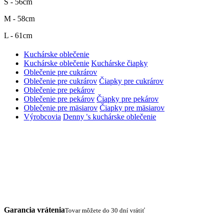
S - 56cm
M - 58cm
L - 61cm
Kuchárske oblečenie
Kuchárske oblečenie
Kuchárske čiapky
Oblečenie pre cukrárov
Oblečenie pre cukrárov
Čiapky pre cukrárov
Oblečenie pre pekárov
Oblečenie pre pekárov
Čiapky pre pekárov
Oblečenie pre mäsiarov
Čiapky pre mäsiarov
Výrobcovia
Denny 's kuchárske oblečenie
Garancia vrátenia
Tovar môžete do 30 dní vrátiť