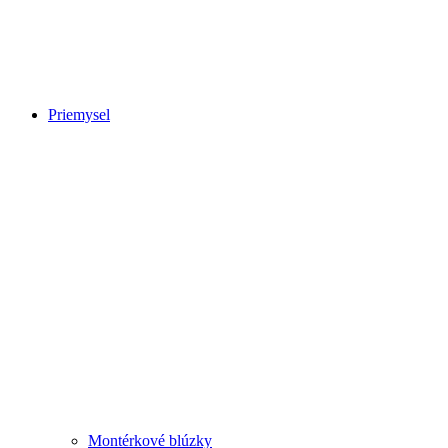
Priemysel
Montérkové blúzky