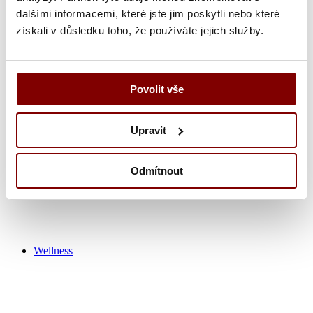
dalšími informacemi, které jste jim poskytli nebo které
získali v důsledku toho, že používáte jejich služby.
Zdravotnícka obuv
Nohavice
Tuniky
Košeľa
Povolit vše
Tričká / polokošeľa
Zdravotnícke plášťa
Čiapky
Upravit
Ponožky
Výpredaj zdravotník
Odmítnout
Wellness