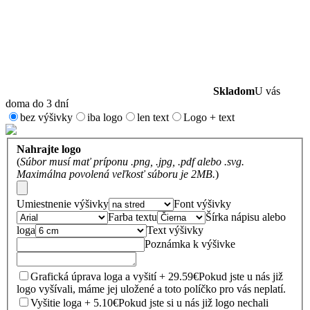
Skladom
U vás
doma do 3 dní
bez výšivky
iba logo
len text
Logo + text
Nahrajte logo
(
Súbor musí mať príponu .png, .jpg, .pdf alebo .svg.
Maximálna povolená veľkosť súboru je 2MB.
)
Umiestnenie výšivky
Font výšivky
Farba textu
Šírka nápisu alebo
loga
Text výšivky
Poznámka k výšivke
Grafická úprava loga a vyšití + 29.59€
Pokud jste u nás již
logo vyšívali, máme jej uložené a toto políčko pro vás neplatí.
Vyšitie loga + 5.10€
Pokud jste si u nás již logo nechali