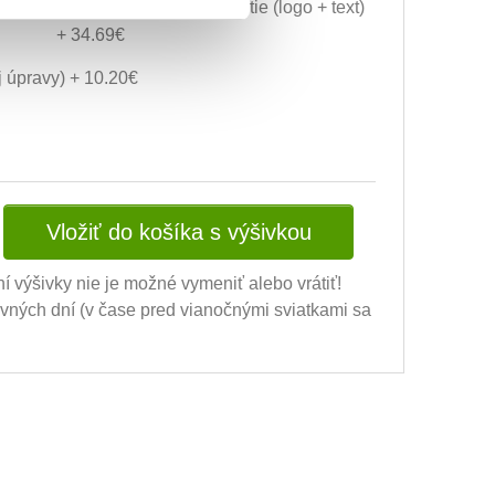
Grafická úprava a vyšitie (logo + text)
+ 34.69€
ej úpravy) + 10.20€
Vložiť do košíka s výšivkou
ní výšivky nie je možné vymeniť alebo vrátiť!
ovných dní (v čase pred vianočnými sviatkami sa