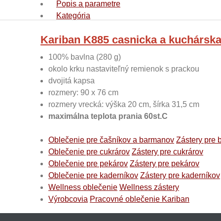
Popis a parametre
Kategória
Kariban K885 casnicka a kuchárska
100% bavlna (280 g)
okolo krku nastaviteľný remienok s prackou
dvojitá kapsa
rozmery: 90 x 76 cm
rozmery vrecká: výška 20 cm, šírka 31,5 cm
maximálna teplota prania 60st.C
Oblečenie pre čašníkov a barmanov
Zástery pre 
Oblečenie pre cukrárov
Zástery pre cukrárov
Oblečenie pre pekárov
Zástery pre pekárov
Oblečenie pre kaderníkov
Zástery pre kaderníkov
Wellness oblečenie
Wellness zástery
Výrobcovia
Pracovné oblečenie Kariban