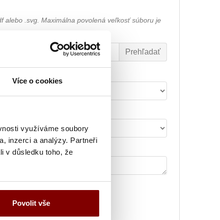
df alebo .svg. Maximálna povolená veľkosť súboru je
Font výšivky
Více o cookies
Šírka nápisu alebo loga
ěvnosti využíváme soubory
, inzerci a analýzy. Partneři
Poznámka k výšivke
li v důsledku toho, že
29.59€
Vyšitie loga + 5.10€
Povolit vše