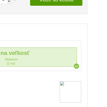
dna veľkosť
Skladom
(2 ks)