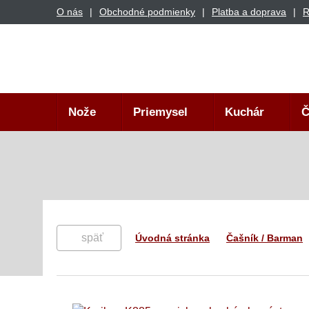
O nás
Obchodné podmienky
Platba a doprava
R
Nože
Priemysel
Kuchár
Č
späť
Úvodná stránka
Čašník / Barman