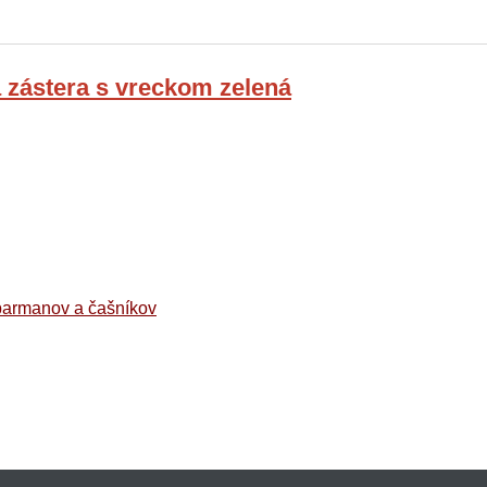
 zástera s vreckom zelená
barmanov a čašníkov