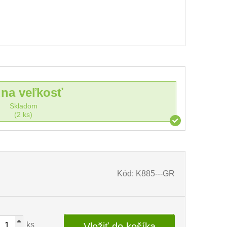
dna veľkosť
Skladom
(2 ks)
Kód: K885---GR
ks
Vložiť do košíka