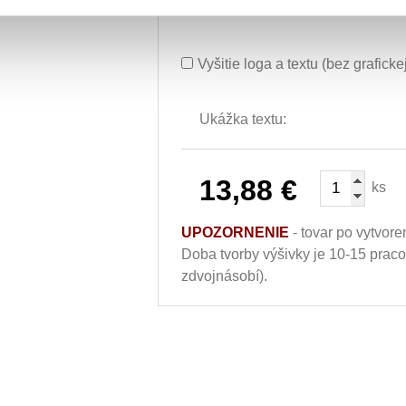
Vyšití textu + 5.10€
Vyšitie loga a textu (bez grafick
Ukážka textu:
13,88
€
ks
UPOZORNENIE
- tovar po vytvore
Doba tvorby výšivky je 10-15 prac
zdvojnásobí).