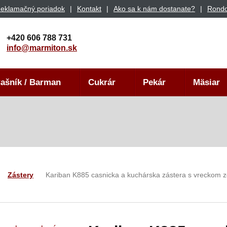
eklamačný poriadok
Kontakt
Ako sa k nám dostanate?
Rondo
+420 606 788 731
info@marmiton.sk
ašník / Barman
Cukrár
Pekár
Mäsiar
Zástery
Kariban K885 casnicka a kuchárska zástera s vreckom 