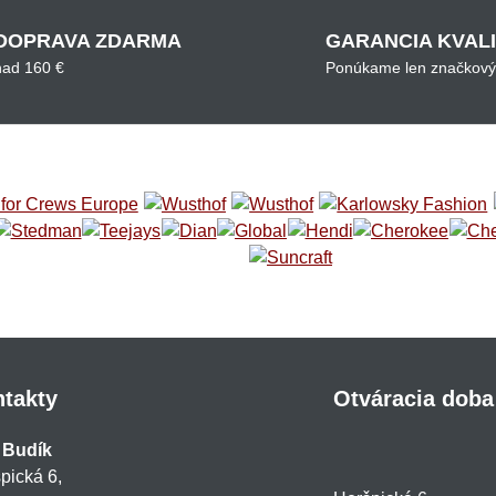
DOPRAVA ZDARMA
GARANCIA KVAL
nad 160 €
Ponúkame len značkový
takty
Otváracia doba
 Budík
pická 6,