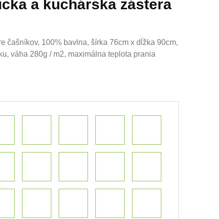
icka a kuchárska zástera
pre čašníkov, 100% bavlna, šírka 76cm x dĺžka 90cm,
rku, váha 280g / m2, maximálna teplota prania