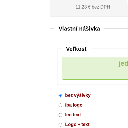
11,28
€ bez DPH
Vlastní nášivka
Veľkosť
je
bez výšivky
iba logo
len text
Logo + text