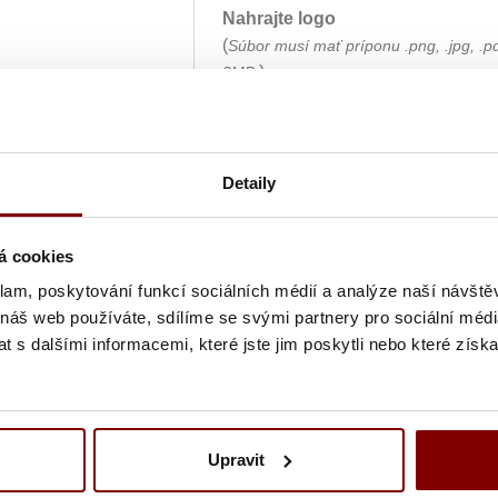
Nahrajte logo
(
Súbor musí mať príponu .png, .jpg, .p
)
2MB.
Umiestnenie výšivky
Detaily
Farba textu
á cookies
klam, poskytování funkcí sociálních médií a analýze naší návšt
 náš web používáte, sdílíme se svými partnery pro sociální média
Text výšivky
 s dalšími informacemi, které jste jim poskytli nebo které získa
Grafická úprava loga a vyšití + 
Upravit