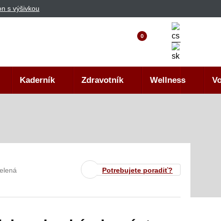
n s výšivkou
0
Kaderník
Zdravotník
Wellness
Vo
zelená
Potrebujete poradiť?