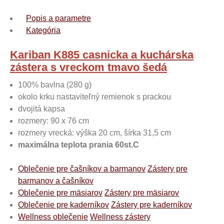
Popis a parametre
Kategória
Kariban K885 casnicka a kuchárska
zástera s vreckom tmavo šedá
100% bavlna (280 g)
okolo krku nastaviteľný remienok s prackou
dvojitá kapsa
rozmery: 90 x 76 cm
rozmery vrecká: výška 20 cm, šírka 31,5 cm
maximálna teplota prania 60st.C
Oblečenie pre čašníkov a barmanov
Zástery pre
barmanov a čašníkov
Oblečenie pre mäsiarov
Zástery pre mäsiarov
Oblečenie pre kaderníkov
Zástery pre kaderníkov
Wellness oblečenie
Wellness zástery