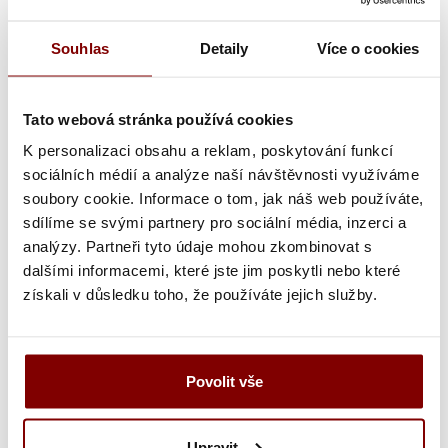
Šírka nápisu alebo loga
Souhlas
Detaily
Více o cookies
Text výšivky
Tato webová stránka používá cookies
K personalizaci obsahu a reklam, poskytování funkcí
Poznámka k výšivke
sociálních médií a analýze naší návštěvnosti využíváme
soubory cookie. Informace o tom, jak náš web používáte,
sdílíme se svými partnery pro sociální média, inzerci a
analýzy. Partneři tyto údaje mohou zkombinovat s
Grafická úprava loga a vyšití + 29.59€
dalšími informacemi, které jste jim poskytli nebo které
získali v důsledku toho, že používáte jejich služby.
Vyšitie loga + 5.10€
Vyšití textu + 5.10€
Grafická úprava a vyšitie (logo + text) + 34.69€
Povolit vše
Vyšitie loga a textu (bez grafickej úpravy) +
Upravit