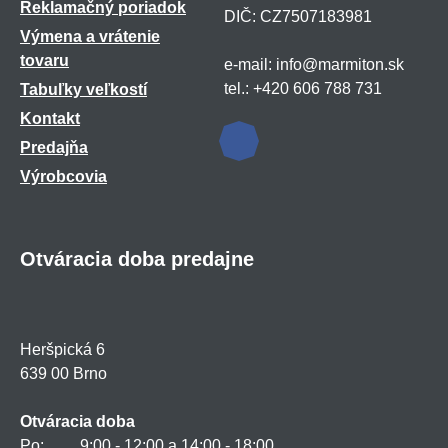
Reklamačný poriadok
DIČ: CZ7507183981
Výmena a vrátenie
tovaru
e-mail: info@marmiton.sk
tel.: +420 606 788 731
Tabuľky veľkostí
Kontakt
Predajňa
Výrobcovia
Otváracia doba predajne
Heršpická 6
639 00 Brno
Otváracia doba
Po: 9:00 - 12:00 a 14:00 - 18:00