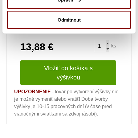
10.20€
Odmítnout
Ukážka textu:
13,88
€
ks
Vložiť do košíka s
výšivkou
UPOZORNENIE
- tovar po vytvorení výšivky nie
je možné vymeniť alebo vrátiť! Doba tvorby
výšivky je 10-15 pracovných dní (v čase pred
vianočnými sviatkami sa zdvojnásobí).