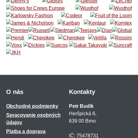
O nás
Kontakty
Obchodné podmienky
Petr Budík
Heršpická 6,
Spracovanie osobných
639 00 Brno
údajov
Platba a doprava
IČ: 75478731