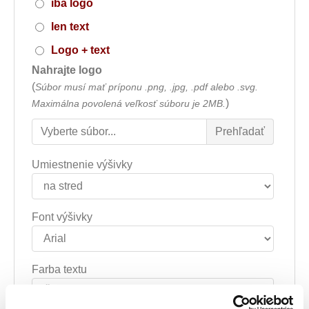
iba logo
len text
Logo + text
Nahrajte logo
(
Súbor musí mať príponu .png, .jpg, .pdf alebo .svg.
)
Maximálna povolená veľkosť súboru je 2MB.
Umiestnenie výšivky
Font výšivky
Farba textu