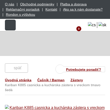
O nás
Obchodné podmienky
Platba a doprava
Reklamačný poriadok
Kontakt
Ako sa k nám dostanate?
Rondon s výšivkou
0
späť
Potrebujete poradiť?
Úvodná stránka
Čašník / Barman
Zástery
Kariban K885 casnicka a kuchárska zástera s vreckom tmavo
šedá