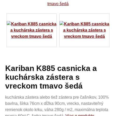
Kariban K885 casnicka a
kuchárska zástera s
vreckom tmavo šedá
kuchárska zástera alebo tiež zástera pre čašníkov, 100%
bavlna, šírka 76cm x dĺžka 90cm, vrecko, nastaviteľný
remienok okolo krku, váha 280g / m2, maximálna teplota
prania 60st.C, farba tmavo šedá,
Viac o produkte