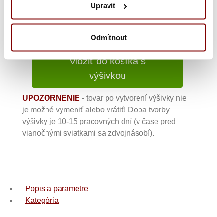
Upravit
13,88
€
ks
Odmítnout
Vložiť do košíka s
výšivkou
UPOZORNENIE
- tovar po vytvorení výšivky nie
je možné vymeniť alebo vrátiť! Doba tvorby
výšivky je 10-15 pracovných dní (v čase pred
vianočnými sviatkami sa zdvojnásobí).
Popis a parametre
Kategória