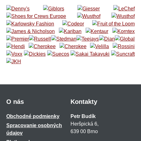
O nás
Kontakty
Obchodné podmienky
Petr Budík
Heršpická 6,
Spracovanie osobných
639 00 Brno
údajov