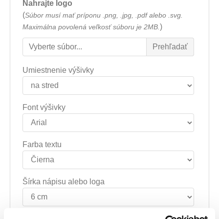
Nahrajte logo
(
Súbor musí mať príponu .png, .jpg, .pdf alebo .svg.
)
Maximálna povolená veľkosť súboru je 2MB.
Umiestnenie výšivky
Font výšivky
Farba textu
Šírka nápisu alebo loga
Text výšivky