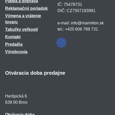
Platba a doprava
IČ: 75478731
Reklamačný poriadok
DIČ: CZ7507183981
Výmena a vrátenie
tovaru
e-mail: info@marmiton.sk
tel.: +420 606 788 731
Tabuľky veľkostí
Kontakt
Predajňa
Výrobcovia
Otváracia doba predajne
Heršpická 6
639 00 Brno
Otváracia doba