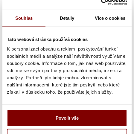
Souhlas
Detaily
Více o cookies
Poznámka k výšivke
Tato webová stránka používá cookies
K personalizaci obsahu a reklam, poskytování funkcí
Grafická úprava loga a vyšití + 29.59€
sociálních médií a analýze naší návštěvnosti využíváme
Vyšitie loga + 5.10€
soubory cookie. Informace o tom, jak náš web používáte,
sdílíme se svými partnery pro sociální média, inzerci a
Vyšití textu + 5.10€
analýzy. Partneři tyto údaje mohou zkombinovat s
Grafická úprava a vyšitie (logo + text) + 34.69€
dalšími informacemi, které jste jim poskytli nebo které
získali v důsledku toho, že používáte jejich služby.
Vyšitie loga a textu (bez grafickej úpravy) +
10.20€
Povolit vše
Ukážka textu: