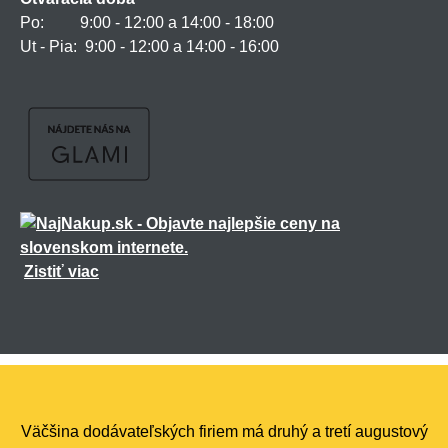
Po: 9:00 - 12:00 a 14:00 - 18:00
Ut - Pia: 9:00 - 12:00 a 14:00 - 16:00
Zistiť viac
Všetky práva vyhradené ©
2026
marmiton.sk
,
realizácia
Shean.cz
Väčšina dodávateľských firiem má druhý a tretí augustový