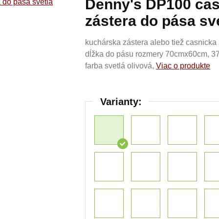
Denny's DP100 cas
zástera do pása sve
kuchárska zástera alebo tiež casnicka 
dĺžka do pásu rozmery 70cmx60cm, 37 f
farba svetlá olivová,
Viac o produkte
Varianty: