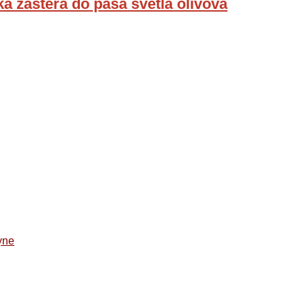
 zástera do pása svetlá olivová
yne