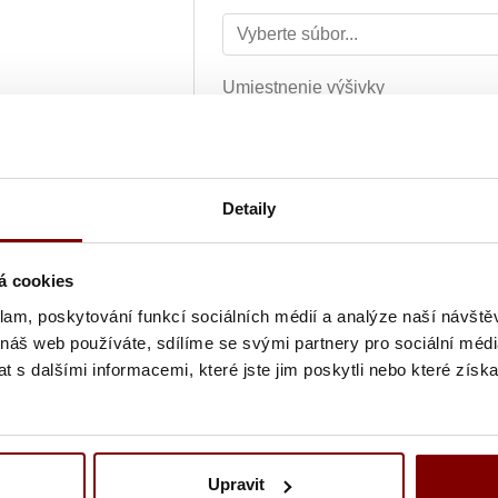
Umiestnenie výšivky
Farba textu
Detaily
Text výšivky
á cookies
klam, poskytování funkcí sociálních médií a analýze naší návšt
 náš web používáte, sdílíme se svými partnery pro sociální média
Grafická úprava loga a vyšití + 
 s dalšími informacemi, které jste jim poskytli nebo které získa
Vyšití textu + 5.10€
Upravit
Vyšitie loga a textu (bez grafick