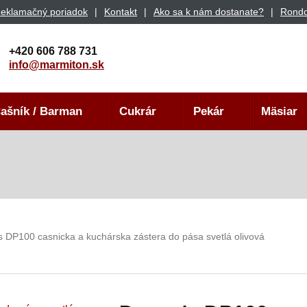
eklamačný poriadok
Kontakt
Ako sa k nám dostanate?
Rondo
+420 606 788 731
info@marmiton.sk
ašník / Barman
Cukrár
Pekár
Mäsiar
 DP100 casnicka a kuchárska zástera do pása svetlá olivová