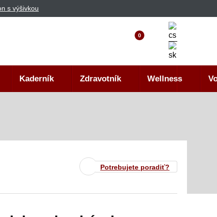
n s výšivkou
0
Kaderník
Zdravotník
Wellness
Vo
Potrebujete poradiť?