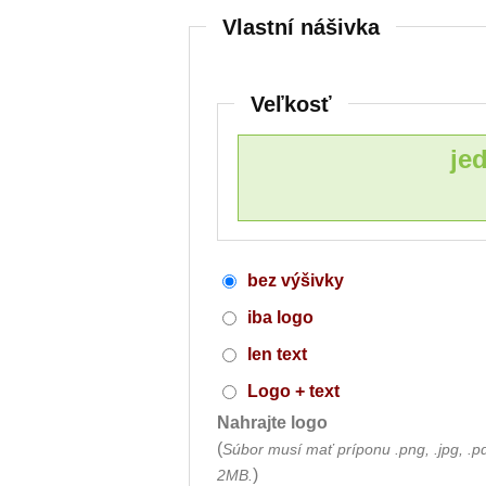
Vlastní nášivka
Veľkosť
je
bez výšivky
iba logo
len text
Logo + text
Nahrajte logo
(
Súbor musí mať príponu .png, .jpg, .p
)
2MB.