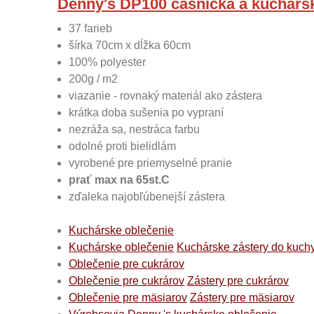
Denny's DP100 casnicka a kuchárska
37 farieb
šírka 70cm x dĺžka 60cm
100% polyester
200g / m2
viazanie - rovnaký materiál ako zástera
krátka doba sušenia po vypraní
nezráža sa, nestráca farbu
odolné proti bielidlám
vyrobené pre priemyselné pranie
prať max na 65st.C
zďaleka najobľúbenejší zástera
Kuchárske oblečenie
Kuchárske oblečenie
Kuchárske zástery do kuch
Oblečenie pre cukrárov
Oblečenie pre cukrárov
Zástery pre cukrárov
Oblečenie pre mäsiarov
Zástery pre mäsiarov