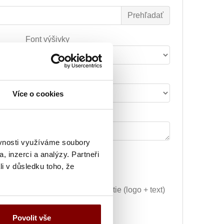
Font výšivky
Šírka nápisu alebo loga
Více o cookies
Poznámka k výšivke
ěvnosti využíváme soubory
, inzerci a analýzy. Partneři
29.59€
Vyšitie loga + 5.10€
li v důsledku toho, že
Grafická úprava a vyšitie (logo + text)
+ 34.69€
Povolit vše
ej úpravy) + 10.20€