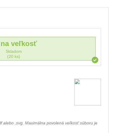
dna veľkosť
Skladom
(20 ks)
df alebo .svg. Maximálna povolená veľkosť súboru je