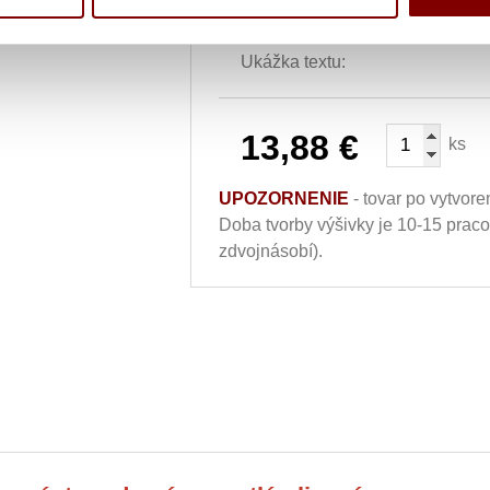
Ukážka textu:
13,88
€
ks
UPOZORNENIE
- tovar po vytvore
Doba tvorby výšivky je 10-15 prac
zdvojnásobí).