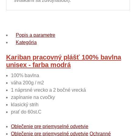
sviatkami sa zdvojnásobí).
Popis a parametre
Kategória
Kariban pracovný plášť 100% bavlna
unisex - farba modrá
100% bavlna
váha 200g / m2
1 náprsné vrecko a 2 bočné vrecká
zapínanie na cvočky
klasický strih
prať do 60st.C
Oblečenie pre priemyselné odvetvie
Oblečenie pre priemyselné odvetvie
Ochranné