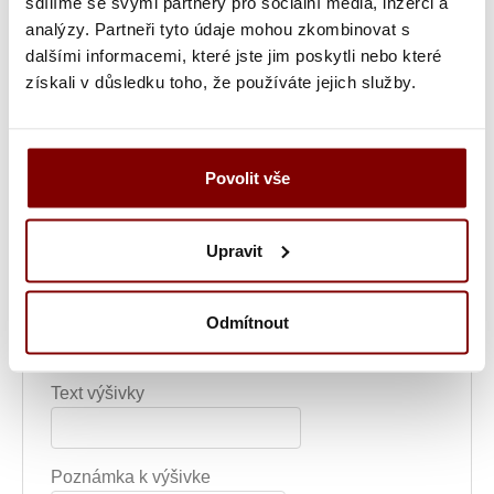
sdílíme se svými partnery pro sociální média, inzerci a
Nahrajte logo
analýzy. Partneři tyto údaje mohou zkombinovat s
(
Súbor musí mať príponu .png, .jpg, .pdf alebo
dalšími informacemi, které jste jim poskytli nebo které
.svg. Maximálna povolená veľkosť súboru je
získali v důsledku toho, že používáte jejich služby.
2MB.
)
Povolit vše
Umiestnenie výšivky
Font výšivky
Upravit
Farba textu
Šírka nápisu alebo loga
Odmítnout
Text výšivky
Poznámka k výšivke