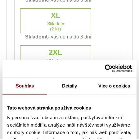
XL
Skladom
(2 ks)
Skladom
U vás doma do 3 dní
2XL
Skladom
(1 ks)
Skladom
U vás doma do 3 dní
Souhlas
Detaily
Více o cookies
3XL
Skladom
(1 ks)
Tato webová stránka používá cookies
Skladom
U vás doma do 3 dní
K personalizaci obsahu a reklam, poskytování funkcí
sociálních médií a analýze naší návštěvnosti využíváme
bez výšivky
iba logo
len text
Logo + text
soubory cookie. Informace o tom, jak náš web používáte,