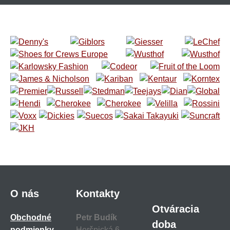
O nás
Kontakty
Otváracia
Obchodné
Petr Budík
doba
podmienky
Heršpická 6,