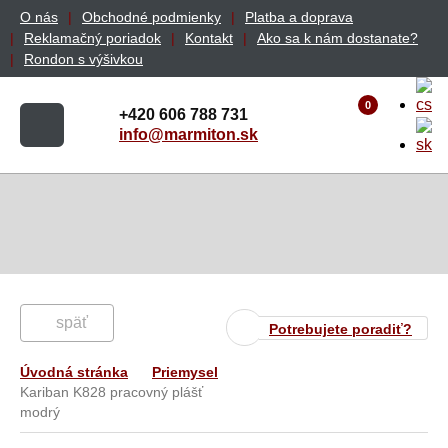
O nás
Obchodné podmienky
Platba a doprava
Reklamačný poriadok
Kontakt
Ako sa k nám dostanate?
Rondon s výšivkou
0
+420 606 788 731
info@marmiton.sk
späť
Potrebujete poradiť?
Úvodná stránka
Priemysel
Kariban K828 pracovný plášť
modrý