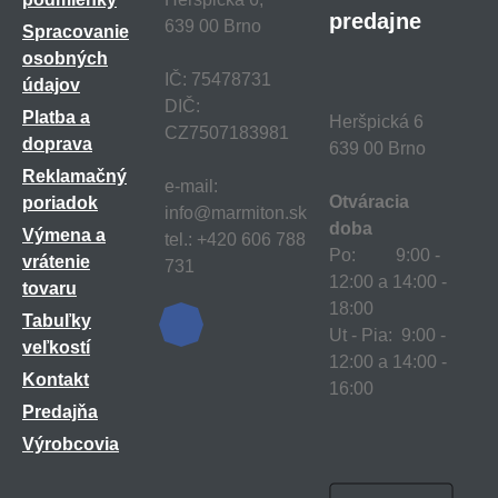
predajne
639 00 Brno
Spracovanie
osobných
IČ: 75478731
údajov
DIČ:
Platba a
Heršpická 6
CZ7507183981
doprava
639 00 Brno
Reklamačný
e-mail:
Otváracia
poriadok
info@marmiton.sk
doba
Výmena a
tel.: +420 606 788
Po: 9:00 -
vrátenie
731
12:00 a 14:00 -
tovaru
18:00
Tabuľky
Ut - Pia: 9:00 -
veľkostí
12:00 a 14:00 -
Kontakt
16:00
Predajňa
Výrobcovia