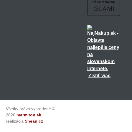
Zistiť viac
Všetky práva vyhradené ©
2026
marmiton.sk
,
realizácia
Shean.cz