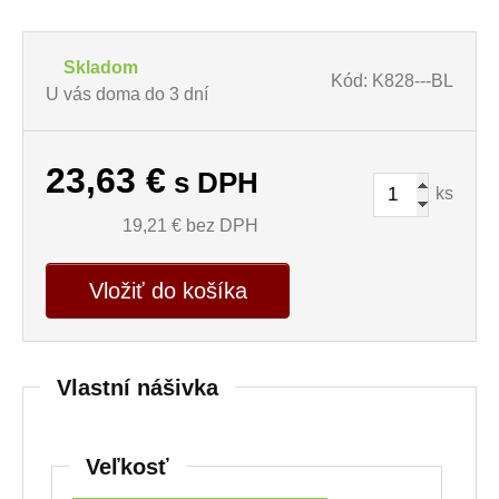
Skladom
Kód: K828---BL
U vás doma do 3 dní
23,63
€
s DPH
ks
19,21
€ bez DPH
Vložiť do košíka
Vlastní nášivka
Veľkosť