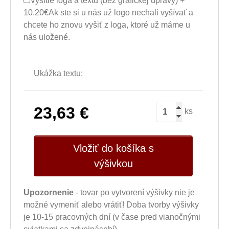
Vyšitie loga a textu (bez grafickej úpravy) +
10.20€
Ak ste si u nás už logo nechali vyšívať a
chcete ho znovu vyšiť z loga, ktoré už máme u
nás uložené.
Ukážka textu:
23,63
€
ks
Vložiť do košíka s
výšivkou
Upozornenie
- tovar po vytvorení výšivky nie je
možné vymeniť alebo vrátiť! Doba tvorby výšivky
je 10-15 pracovných dní (v čase pred vianočnými