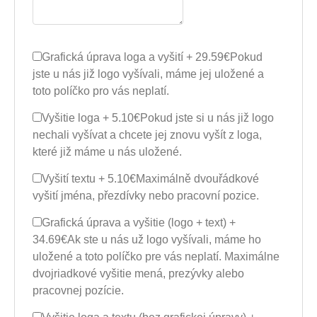
Grafická úprava loga a vyšití + 29.59€
Pokud
jste u nás již logo vyšívali, máme jej uložené a
toto políčko pro vás neplatí.
Vyšitie loga + 5.10€
Pokud jste si u nás již logo
nechali vyšívat a chcete jej znovu vyšít z loga,
které již máme u nás uložené.
Vyšití textu + 5.10€
Maximálně dvouřádkové
vyšití jména, přezdívky nebo pracovní pozice.
Grafická úprava a vyšitie (logo + text) +
34.69€
Ak ste u nás už logo vyšívali, máme ho
uložené a toto políčko pre vás neplatí. Maximálne
dvojriadkové vyšitie mená, prezývky alebo
pracovnej pozície.