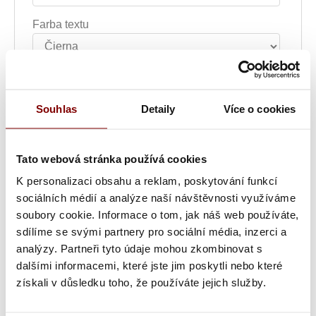
Farba textu
Šírka nápisu alebo loga
Souhlas
Detaily
Více o cookies
Text výšivky
Tato webová stránka používá cookies
K personalizaci obsahu a reklam, poskytování funkcí
Poznámka k výšivke
sociálních médií a analýze naší návštěvnosti využíváme
soubory cookie. Informace o tom, jak náš web používáte,
sdílíme se svými partnery pro sociální média, inzerci a
Grafická úprava loga a vyšití + 29.59€
analýzy. Partneři tyto údaje mohou zkombinovat s
dalšími informacemi, které jste jim poskytli nebo které
Vyšitie loga + 5.10€
získali v důsledku toho, že používáte jejich služby.
Vyšití textu + 5.10€