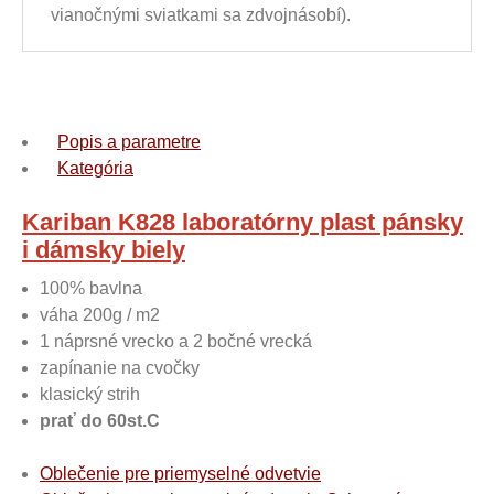
vianočnými sviatkami sa zdvojnásobí).
Popis a parametre
Kategória
Kariban K828 laboratórny plast pánsky
i dámsky biely
100% bavlna
váha 200g / m2
1 náprsné vrecko a 2 bočné vrecká
zapínanie na cvočky
klasický strih
prať do 60st.C
Oblečenie pre priemyselné odvetvie