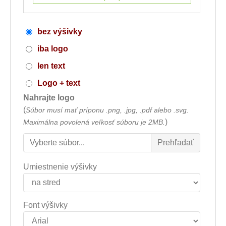
bez výšivky
iba logo
len text
Logo + text
Nahrajte logo
(
Súbor musí mať príponu .png, .jpg, .pdf alebo .svg.
)
Maximálna povolená veľkosť súboru je 2MB.
Umiestnenie výšivky
Font výšivky