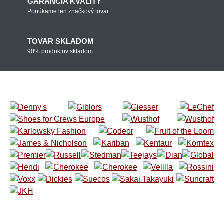
GARANCIA KVALITY
Ponúkame len značkový tovar
TOVAR SKLADOM
90% produktov skladom