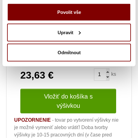
Grafická úprava a vyšitie (logo + text) + 34.69€
Povolit vše
Vyšitie loga a textu (bez grafickej úpravy) +
Upravit
10.20€
Ukážka textu:
Odmítnout
23,63
€
ks
Vložiť do košíka s
výšivkou
UPOZORNENIE
- tovar po vytvorení výšivky nie
je možné vymeniť alebo vrátiť! Doba tvorby
výšivky je 10-15 pracovných dní (v čase pred