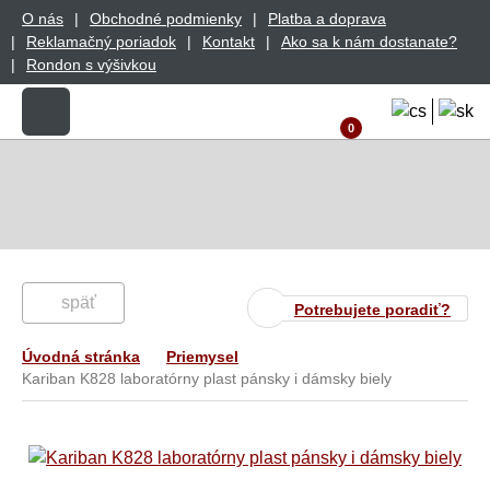
O nás
Obchodné podmienky
Platba a doprava
Reklamačný poriadok
Kontakt
Ako sa k nám dostanate?
Rondon s výšivkou
0
späť
Potrebujete poradiť?
Úvodná stránka
Priemysel
Kariban K828 laboratórny plast pánsky i dámsky biely