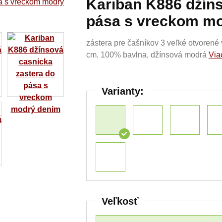
Kariban K886 džíns
pása s vreckom m
zástera pre čašníkov 3 veľké otvorené
cm, 100% bavlna, džínsová modrá
Via
Varianty:
Veľkosť