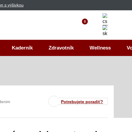
n s výšivkou
0
Kaderník
Zdravotník
Wellness
Vo
 denim
Potrebujete poradiť?