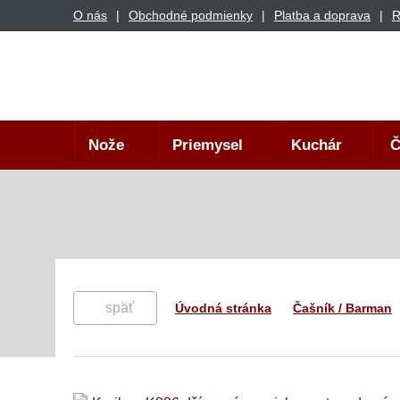
O nás
Obchodné podmienky
Platba a doprava
R
Nože
Priemysel
Kuchár
Č
späť
Úvodná stránka
Čašník / Barman