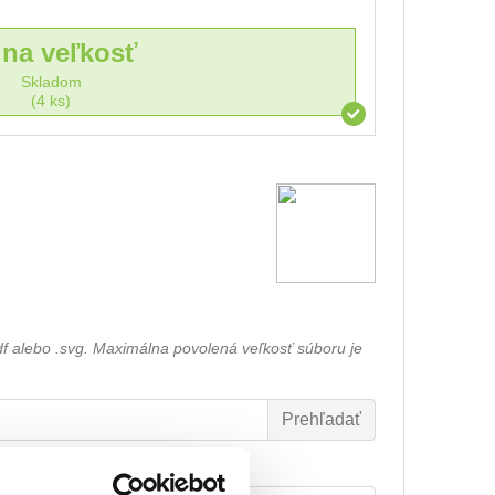
dna veľkosť
Skladom
(4 ks)
df alebo .svg. Maximálna povolená veľkosť súboru je
Font výšivky