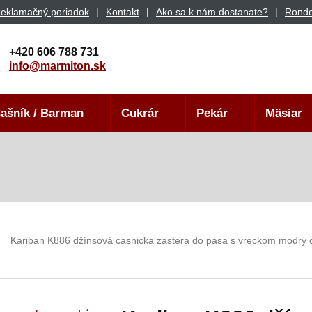
eklamačný poriadok
Kontakt
Ako sa k nám dostanate?
Rondo
+420 606 788 731
info@marmiton.sk
ašník / Barman
Cukrár
Pekár
Mäsiar
Kariban K886 džínsová casnicka zastera do pása s vreckom modrý