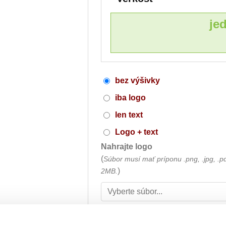
je
bez výšivky
iba logo
len text
Logo + text
Nahrajte logo
(
Súbor musí mať príponu .png, .jpg, .p
)
2MB.
Umiestnenie výšivky