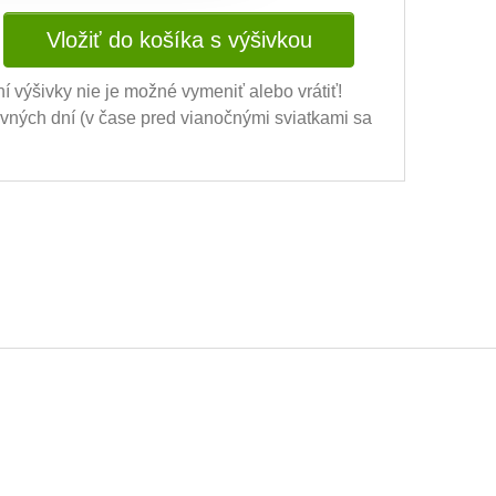
Vložiť do košíka s výšivkou
ní výšivky nie je možné vymeniť alebo vrátiť!
ovných dní (v čase pred vianočnými sviatkami sa