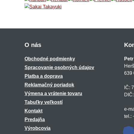
O nás
Kon
Obchodné podmienky
Petr
Herš
Spracovanie osobných údajov
639 
Platba a doprava
Reklamačný poriadok
IČ: 
Výmena a vrátenie tovaru
DIČ
Tabuľky veľkostí
e-ma
Kontakt
tel.
Predajňa
Výrobcovia