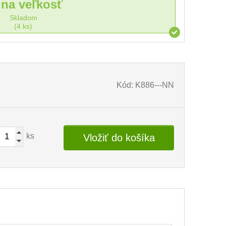
dna veľkosť
Skladom
(4 ks)
Kód: K886---NN
ks
Vložiť do košíka