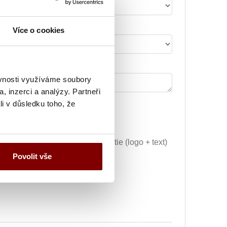
Šírka nápisu alebo loga
Více o cookies
Poznámka k výšivke
ěvnosti využíváme soubory
, inzerci a analýzy. Partneři
li v důsledku toho, že
29.59€
Vyšitie loga + 5.10€
Grafická úprava a vyšitie (logo + text)
+ 34.69€
Povolit vše
ej úpravy) + 10.20€