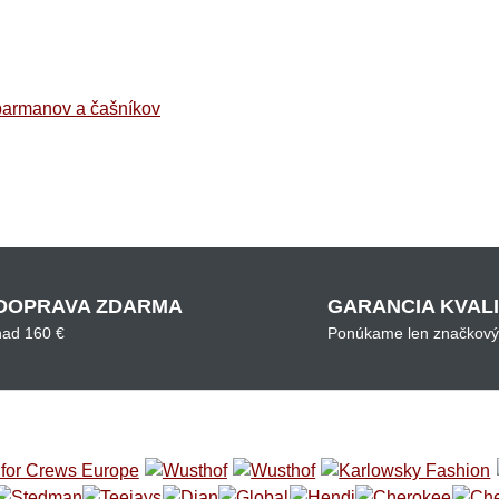
barmanov a čašníkov
DOPRAVA ZDARMA
GARANCIA KVAL
nad 160 €
Ponúkame len značkový