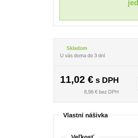
je
Skladom
U vás doma do 3 dní
11,02
€
s DPH
8,96
€ bez DPH
Vlastní nášivka
Veľkosť