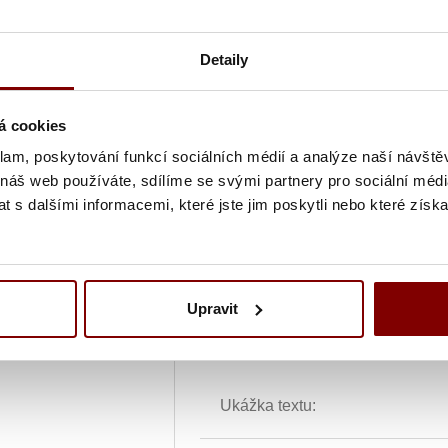
Farba textu
Detaily
á cookies
Text výšivky
klam, poskytování funkcí sociálních médií a analýze naší návšt
 náš web používáte, sdílíme se svými partnery pro sociální média
 s dalšími informacemi, které jste jim poskytli nebo které získa
Grafická úprava loga a vyšití + 
Vyšití textu + 5.10€
Upravit
Vyšitie loga a textu (bez grafick
Ukážka textu: