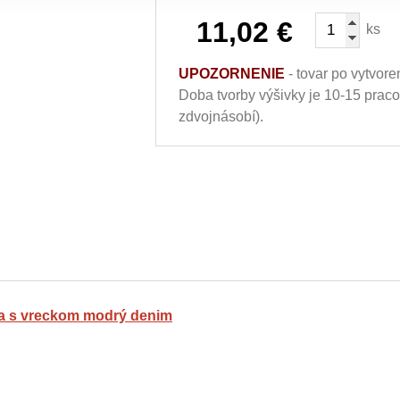
11,02
€
ks
UPOZORNENIE
- tovar po vytvore
Doba tvorby výšivky je 10-15 prac
zdvojnásobí).
sa s vreckom modrý denim