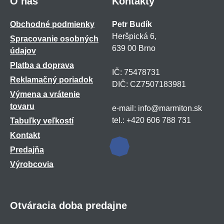
O nás
Kontakty
Obchodné podmienky
Petr Budík
Heršpická 6,
Spracovanie osobných
639 00 Brno
údajov
Platba a doprava
IČ: 75478731
Reklamačný poriadok
DIČ: CZ7507183981
Výmena a vrátenie
tovaru
e-mail: info@marmiton.sk
tel.: +420 606 788 731
Tabuľky veľkostí
Kontakt
Predajňa
Výrobcovia
Otváracia doba predajne