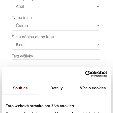
Farba textu
Šírka nápisu alebo loga
Text výšivky
Poznámka k výšivke
Souhlas
Detaily
Více o cookies
Grafická úprava loga a vyšití + 29.59€
Tato webová stránka používá cookies
Vyšitie loga + 5.10€