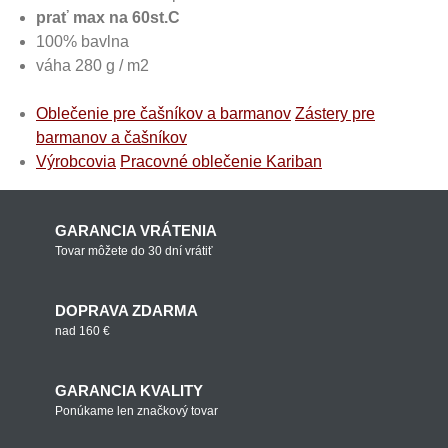
prať max na 60st.C
100% bavlna
váha 280 g / m2
Oblečenie pre čašníkov a barmanov
Zástery pre
barmanov a čašníkov
Výrobcovia
Pracovné oblečenie Kariban
GARANCIA VRÁTENIA
Tovar môžete do 30 dní vrátiť
DOPRAVA ZDARMA
nad 160 €
GARANCIA KVALITY
Ponúkame len značkový tovar