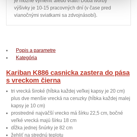
je možné vymeniť alebo vrátiť! Doba tvorby
výšivky je 10-15 pracovných dní (v čase pred
vianočnými sviatkami sa zdvojnásobí).
Popis a parametre
Kategória
Kariban K886 casnicka zastera do pása
s vreckom čierna
tri vrecká široké (hĺbka každej veľkej kapsy je 20 cm)
plus dve menšie vrecká na ceruzky (hĺbka každej malej
kapsy je 10 cm)
prostredné najväčší vrecko má šírku 22,5 cm, bočné
veľké vrecká majú šírku 18 cm
dĺžka jednej šnúrky je 82 cm
žehliť na strednú teplotu