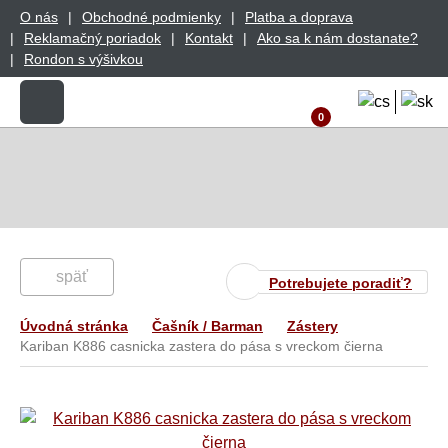
O nás
Obchodné podmienky
Platba a doprava
Reklamačný poriadok
Kontakt
Ako sa k nám dostanate?
Rondon s výšivkou
0
späť
Potrebujete poradiť?
Úvodná stránka
Čašník / Barman
Zástery
Kariban K886 casnicka zastera do pása s vreckom čierna