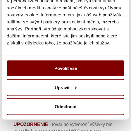
K personalizaci obsahu a reklam, poskytování funkcí
Vyšití textu + 5.10€
sociálních médií a analýze naší návštěvnosti využíváme
soubory cookie. Informace o tom, jak náš web používáte,
Grafická úprava a vyšitie (logo + text) + 34.69€
sdílíme se svými partnery pro sociální média, inzerci a
analýzy. Partneři tyto údaje mohou zkombinovat s
Vyšitie loga a textu (bez grafickej úpravy) +
dalšími informacemi, které jste jim poskytli nebo které
10.20€
získali v důsledku toho, že používáte jejich služby.
Ukážka textu:
Povolit vše
10,20
€
ks
Upravit
Vložiť do košíka s
Odmítnout
výšivkou
UPOZORNENIE
- tovar po vytvorení výšivky nie