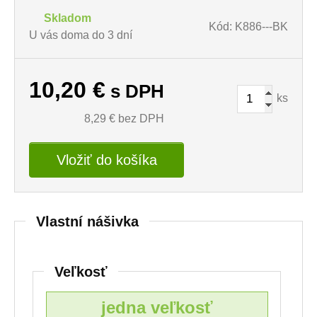
Skladom
Kód: K886---BK
U vás doma do 3 dní
10,20
€
s DPH
ks
8,29
€ bez DPH
Vložiť do košíka
Vlastní nášivka
Veľkosť
jedna veľkosť