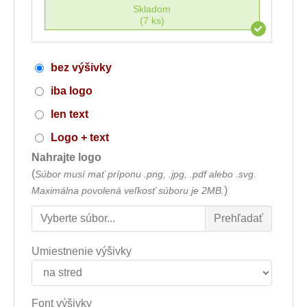
Skladom
(7 ks)
bez výšivky
iba logo
len text
Logo + text
Nahrajte logo
(
Súbor musí mať príponu .png, .jpg, .pdf alebo .svg.
)
Maximálna povolená veľkosť súboru je 2MB.
Umiestnenie výšivky
Font výšivky