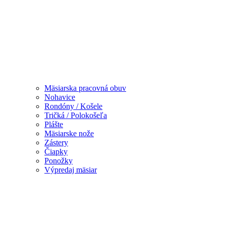
Mäsiarska pracovná obuv
Nohavice
Rondóny / Košele
Tričká / Polokošeľa
Plášte
Mäsiarske nože
Zástery
Čiapky
Ponožky
Výpredaj mäsiar