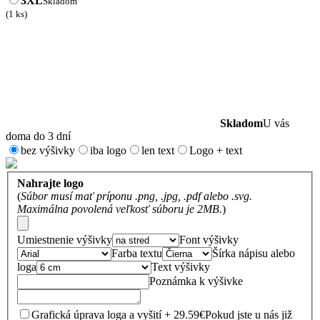
3XL
Skladom
(1 ks)
Skladom
U vás
doma do 3 dní
bez výšivky
iba logo
len text
Logo + text
Nahrajte logo
(
Súbor musí mať príponu .png, .jpg, .pdf alebo .svg.
Maximálna povolená veľkosť súboru je 2MB.
)
Umiestnenie výšivky
Font výšivky
Farba textu
Šírka nápisu alebo
loga
Text výšivky
Poznámka k výšivke
Grafická úprava loga a vyšití + 29.59€
Pokud jste u nás již