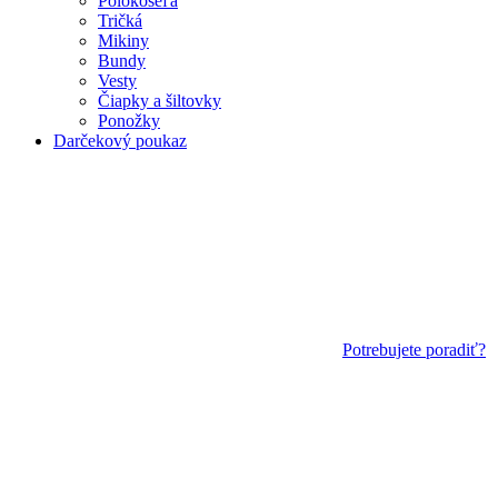
Polokošeľa
Tričká
Mikiny
Bundy
Vesty
Čiapky a šiltovky
Ponožky
Darčekový poukaz
Potrebujete poradiť?