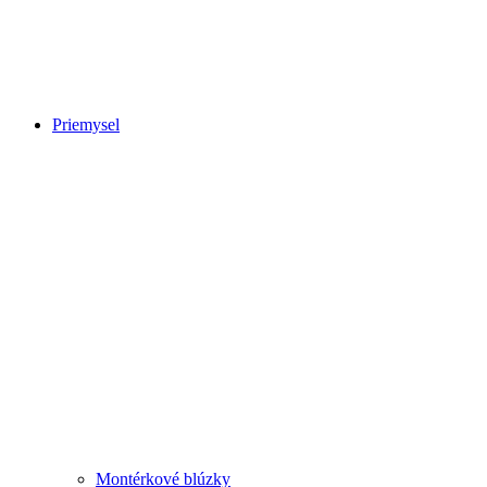
Priemysel
Montérkové blúzky