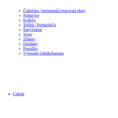
Čašnícka / barmanská pracovná obuv
Nohavice
Košeľa
Tričká / Polokošeľa
Šaty/Sukne
Vesty
Zástery
Doplnky
Ponožky
Výpredaj čašník/barman
Cukrár