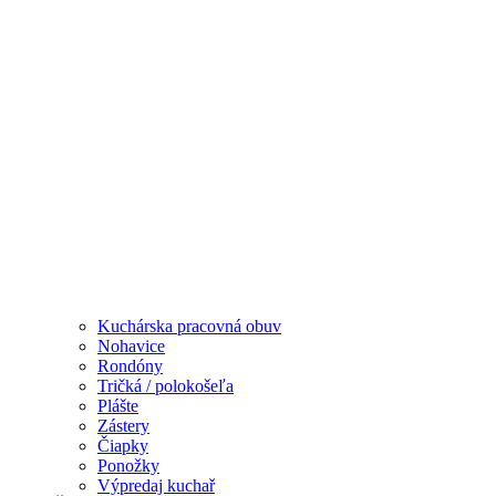
Kuchárska pracovná obuv
Nohavice
Rondóny
Tričká / polokošeľa
Plášte
Zástery
Čiapky
Ponožky
Výpredaj kuchař