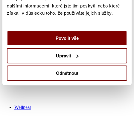
dalšími informacemi, které jste jim poskytli nebo které
získali v důsledku toho, že používáte jejich služby.
Zdravotnícka obuv
Nohavice
Tuniky
Košeľa
Povolit vše
Tričká / polokošeľa
Zdravotnícke plášťa
Čiapky
Upravit
Ponožky
Výpredaj zdravotník
Odmítnout
Wellness