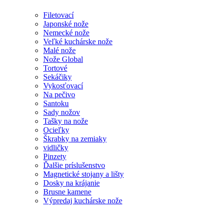
Filetovací
Japonské nože
Nemecké nože
Veľké kuchárske nože
Malé nože
Nože Global
Tortové
Sekáčiky
Vykosťovací
Na pečivo
Santoku
Sady nožov
Tašky na nože
Ocieľky
Škrabky na zemiaky
vidličky
Pinzety
Ďalšie príslušenstvo
Magnetické stojany a lišty
Dosky na krájanie
Brusne kamene
Výpredaj kuchárske nože