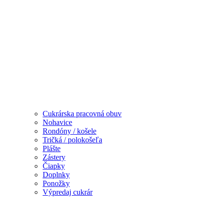
Cukrárska pracovná obuv
Nohavice
Rondóny / košele
Tričká / polokošeľa
Plášte
Zástery
Čiapky
Doplnky
Ponožky
Výpredaj cukrár