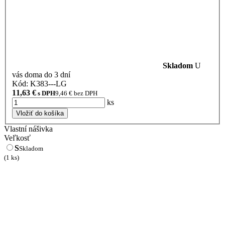
Skladom
U
vás doma do 3 dní
Kód: K383---LG
11,63
€
s DPH
9,46
€ bez DPH
ks
Vložiť do košíka
Vlastní nášivka
Veľkosť
S
Skladom
(1 ks)