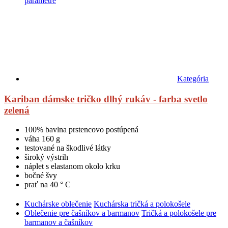
parametre
Kategória
Kariban dámske tričko dlhý rukáv - farba svetlo
zelená
100% bavlna prstencovo postúpená
váha 160 g
testované na škodlivé látky
široký výstrih
náplet s elastanom okolo krku
bočné švy
prať na 40 ° C
Kuchárske oblečenie
Kuchárska tričká a polokošele
Oblečenie pre čašníkov a barmanov
Tričká a polokošele pre
barmanov a čašníkov