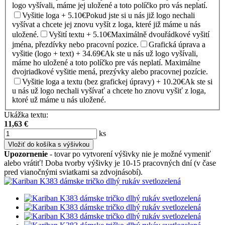
logo vyšívali, máme jej uložené a toto políčko pro vás neplatí.
Vyšitie loga + 5.10€
Pokud jste si u nás již logo nechali
vyšívat a chcete jej znovu vyšít z loga, které již máme u nás
uložené.
Vyšití textu + 5.10€
Maximálně dvouřádkové vyšití
jména, přezdívky nebo pracovní pozice.
Grafická úprava a
vyšitie (logo + text) + 34.69€
Ak ste u nás už logo vyšívali,
máme ho uložené a toto políčko pre vás neplatí. Maximálne
dvojriadkové vyšitie mená, prezývky alebo pracovnej pozície.
Vyšitie loga a textu (bez grafickej úpravy) + 10.20€
Ak ste si
u nás už logo nechali vyšívať a chcete ho znovu vyšiť z loga,
ktoré už máme u nás uložené.
Ukážka textu:
11,63
€
ks
Vložiť do košíka s výšivkou
Upozornenie
- tovar po vytvorení výšivky nie je možné vymeniť
alebo vrátiť! Doba tvorby výšivky je 10-15 pracovných dní (v čase
pred vianočnými sviatkami sa zdvojnásobí).