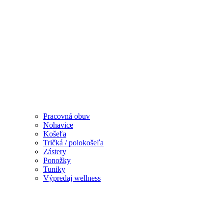
Pracovná obuv
Nohavice
Košeľa
Tričká / polokošeľa
Zástery
Ponožky
Tuniky
Výpredaj wellness