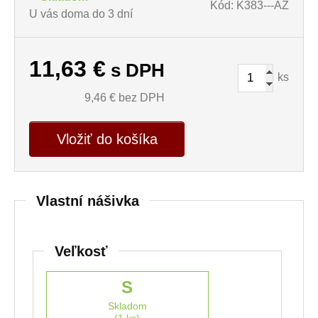
Kód: K383---AZ
U vás doma do 3 dní
11,63
€
s DPH
ks
9,46
€ bez DPH
Vložiť do košíka
Vlastní nášivka
Veľkosť
S
Skladom
(1 ks)