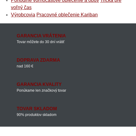
Pohodlné voľnočasové oblečenie a obuv
Tričká pre
voľný čas
Výrobcovia
Pracovné oblečenie Kariban
GARANCIA VRÁTENIA
Tovar môžete do 30 dní vrátiť
DOPRAVA ZDARMA
nad 160 €
GARANCIA KVALITY
Ponúkame len značkový tovar
TOVAR SKLADOM
90% produktov skladom