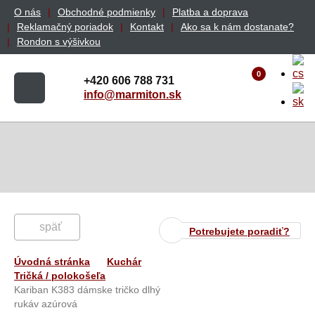
O nás
Obchodné podmienky
Platba a doprava
Reklamačný poriadok
Kontakt
Ako sa k nám dostanate?
Rondon s výšivkou
0
+420 606 788 731
info@marmiton.sk
späť
Potrebujete poradiť?
Úvodná stránka
Kuchár
Tričká / polokošeľa
Kariban K383 dámske tričko dlhý
rukáv azúrová