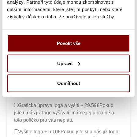
analýzy. Partneři tyto údaje mohou zkombinovat s
Umiestnenie výšivky
Font výšivky
dalšími informacemi, které jste jim poskytli nebo které
získali v důsledku toho, že používáte jejich služby.
Farba textu
Šírka nápisu alebo loga
Povolit vše
Text výšivky
Upravit
Poznámka k výšivke
Odmítnout
Grafická úprava loga a vyšití + 29.59€
Pokud
jste u nás již logo vyšívali, máme jej uložené a
toto políčko pro vás neplatí.
Vyšitie loga + 5.10€
Pokud jste si u nás již logo