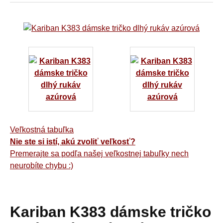
Veľkostná tabuľka
Nie ste si istí, akú zvoliť veľkosť?
Premerajte sa podľa našej veľkostnej tabuľky nech
neurobíte chybu :)
Kariban K383 dámske tričko