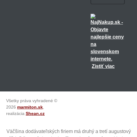
Zistiť viac
Všetky práva vyhradené ©
2026
marmiton.sk
,
realizácia
Shean.cz
Väčšina dodávateľských firiem má druhý a tretí augustový