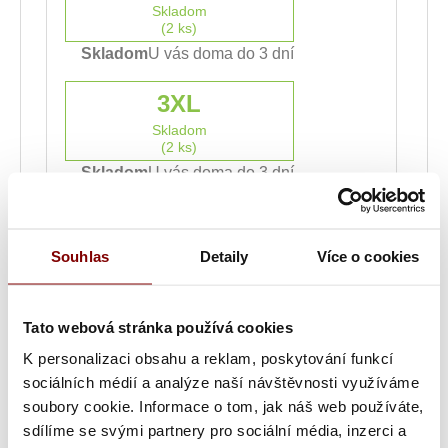
Skladom
(2 ks)
Skladom
U vás doma do 3 dní
3XL
Skladom
(2 ks)
Skladom
U vás doma do 3 dní
bez výšivky
iba logo
len text
Logo + text
Souhlas
Detaily
Více o cookies
Nahrajte logo
(
Súbor musí mať príponu .png, .jpg, .pdf alebo
Tato webová stránka používá cookies
.svg. Maximálna povolená veľkosť súboru je
K personalizaci obsahu a reklam, poskytování funkcí
2MB.
)
sociálních médií a analýze naší návštěvnosti využíváme
soubory cookie. Informace o tom, jak náš web používáte,
sdílíme se svými partnery pro sociální média, inzerci a