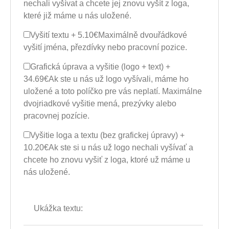
nechali vyšívat a chcete jej znovu vyšít z loga,
které již máme u nás uložené.
Vyšití textu + 5.10€
Maximálně dvouřádkové
vyšití jména, přezdívky nebo pracovní pozice.
Grafická úprava a vyšitie (logo + text) +
34.69€
Ak ste u nás už logo vyšívali, máme ho
uložené a toto políčko pre vás neplatí. Maximálne
dvojriadkové vyšitie mená, prezývky alebo
pracovnej pozície.
Vyšitie loga a textu (bez grafickej úpravy) +
10.20€
Ak ste si u nás už logo nechali vyšívať a
chcete ho znovu vyšiť z loga, ktoré už máme u
nás uložené.
Ukážka textu: