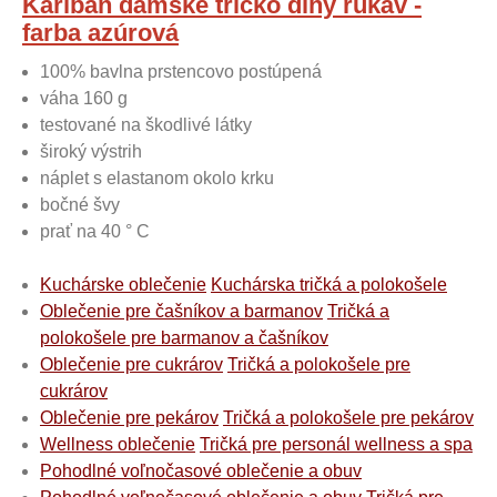
Kariban dámske tričko dlhý rukáv -
farba azúrová
100% bavlna prstencovo postúpená
váha 160 g
testované na škodlivé látky
široký výstrih
náplet s elastanom okolo krku
bočné švy
prať na 40 ° C
Kuchárske oblečenie
Kuchárska tričká a polokošele
Oblečenie pre čašníkov a barmanov
Tričká a
polokošele pre barmanov a čašníkov
Oblečenie pre cukrárov
Tričká a polokošele pre
cukrárov
Oblečenie pre pekárov
Tričká a polokošele pre pekárov
Wellness oblečenie
Tričká pre personál wellness a spa
Pohodlné voľnočasové oblečenie a obuv