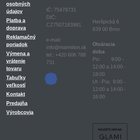
osobných
IČ: 75478731
údajov
DIČ:
Platba a
Heršpická 6
CZ7507183981
doprava
639 00 Brno
Reklamačný
e-mail:
Otváracia
poriadok
info@marmiton.sk
doba
Výmena a
tel.: +420 606 788
Po: 9:00 -
vrátenie
731
12:00 a 14:00 -
tovaru
18:00
Tabuľky
Ut - Pia: 9:00 -
veľkostí
12:00 a 14:00 -
Kontakt
16:00
Predajňa
Výrobcovia