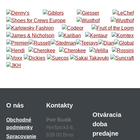
O nás
Kontakty
Otváracia
Obchodné
Petr Budík
doba
podmienky
Heršpická 6,
predajne
639 00 Brno
Spracovanie