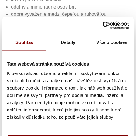
odolný a mimoriadne ostrý brit
dobré vyváženie medzi čepeľou a rukoväťou
rukoväť plast PSU
Všestranný nôž takmer všetkých profesionálnych
Souhlas
Detaily
Více o cookies
kuchárov. Či už mäso, ryby, hydina, byliny, veľká zelenina
alebo ovocie, všetko sa dá bez námahy, bezpečne a
ľahko rezať, krájať alebo kosiť. Ruka je vždy chránená
Tato webová stránka používá cookies
extra širokým krytom z nerezovej ocele. Pri rezaní alebo
K personalizaci obsahu a reklam, poskytování funkcí
váženie (byliny a cibuľa) však možno vždy použiť celú
sociálních médií a analýze naší návštěvnosti využíváme
dĺžku noža.
soubory cookie. Informace o tom, jak náš web používáte,
sdílíme se svými partnery pro sociální média, inzerci a
Čepeľ je kovaná z jedného kusu ocele so zvlášť veľkým
analýzy. Partneři tyto údaje mohou zkombinovat s
množstvom uhlíka (X55) pre obzvlášť dobré udržanie
dalšími informacemi, které jste jim poskytli nebo které
hrán. Veľmi jemné leštenie a brúsenie, takže sa na čepeli
získali v důsledku toho, že používáte jejich služby.
nič nelepí. Vytvrdnuté vo vákuu na 56-57 HRC. Konečné
brúsenie a zrážanie sa vykonáva majstrovskú rúk, ktoré
zaručuje dokonalé a ľahké rezanie. Rukoväť je pevne