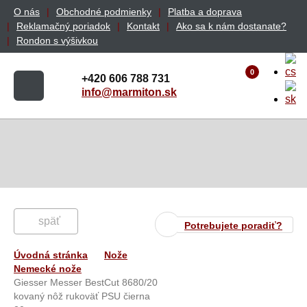
O nás
Obchodné podmienky
Platba a doprava
Reklamačný poriadok
Kontakt
Ako sa k nám dostanate?
Rondon s výšivkou
0
+420 606 788 731
info@marmiton.sk
späť
Potrebujete poradiť?
Úvodná stránka
Nože
Nemecké nože
Giesser Messer BestCut 8680/20
kovaný nôž rukoväť PSU čierna