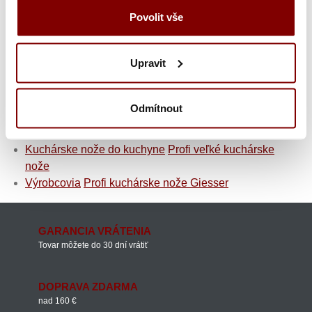
spojená 3 nity z nerezovej ocele. Každá čepeľ je
Povolit vše
označená individuálnym a po sebe idúcim číslom ako
značka kvality.
Upravit
Jak vybrat kvalitní kuchařský nůž?! Využijte našeho
rádce.
Odmítnout
Kuchárske nože do kuchyne
Nemecké kuchynské nože
Kuchárske nože do kuchyne
Profi veľké kuchárske
nože
Výrobcovia
Profi kuchárske nože Giesser
GARANCIA VRÁTENIA
Tovar môžete do 30 dní vrátiť
DOPRAVA ZDARMA
nad 160 €