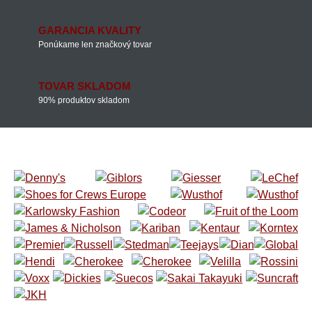
GARANCIA KVALITY
Ponúkame len značkový tovar
TOVAR SKLADOM
90% produktov skladom