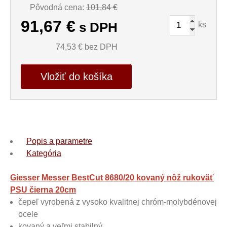
Pôvodná cena:
101,84 €
91,67
€
ks
s DPH
74,53
€ bez DPH
Vložiť do košíka
Popis a parametre
Kategória
Giesser Messer BestCut 8680/20 kovaný nôž rukoväť
PSU čierna 20cm
čepeľ vyrobená z vysoko kvalitnej chróm-molybdénovej
ocele
kovaný a veľmi stabilný