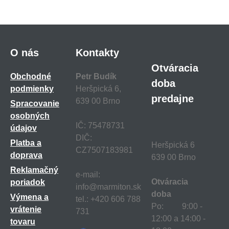
O nás
Kontakty
Otváracia
Obchodné
Petr Budík
doba
podmienky
Heršpická 6,
predajne
639 00 Brno
Spracovanie
osobných
IČ: 75478731
údajov
DIČ:
Platba a
Heršpická 6
CZ7507183981
doprava
639 00 Brno
Reklamačný
e-mail:
Otváracia
poriadok
info@marmiton.sk
doba
Výmena a
tel.: +420 606 788
Po: 9:00 -
vrátenie
731
12:00 a 14:00 -
tovaru