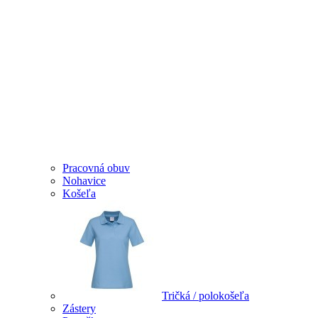
Pracovná obuv
Nohavice
Košeľa
Tričká / polokošeľa
Zástery