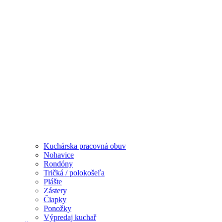
Kuchárska pracovná obuv
Nohavice
Rondóny
Tričká / polokošeľa
Plášte
Zástery
Čiapky
Ponožky
Výpredaj kuchař