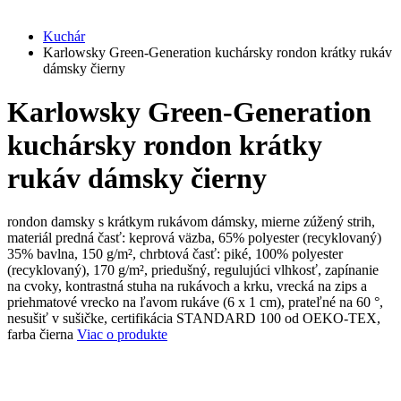
Kuchár
Karlowsky Green-Generation kuchársky rondon krátky rukáv
dámsky čierny
Karlowsky Green-Generation
kuchársky rondon krátky
rukáv dámsky čierny
rondon damsky s krátkym rukávom dámsky, mierne zúžený strih,
materiál predná časť: keprová väzba, 65% polyester (recyklovaný)
35% bavlna, 150 g/m², chrbtová časť: piké, 100% polyester
(recyklovaný), 170 g/m², priedušný, regulujúci vlhkosť, zapínanie
na cvoky, kontrastná stuha na rukávoch a krku, vrecká na zips a
priehmatové vrecko na ľavom rukáve (6 x 1 cm), prateľné na 60 °,
nesušiť v sušičke, certifikácia STANDARD 100 od OEKO-TEX,
farba čierna
Viac o produkte