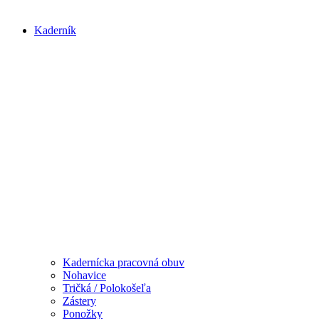
Kaderník
Kadernícka pracovná obuv
Nohavice
Tričká / Polokošeľa
Zástery
Ponožky