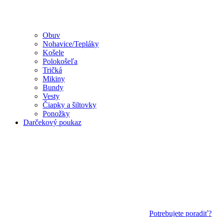
Obuv
Nohavice/Tepláky
Košele
Polokošeľa
Tričká
Mikiny
Bundy
Vesty
Čiapky a šiltovky
Ponožky
Darčekový poukaz
Potrebujete poradiť?