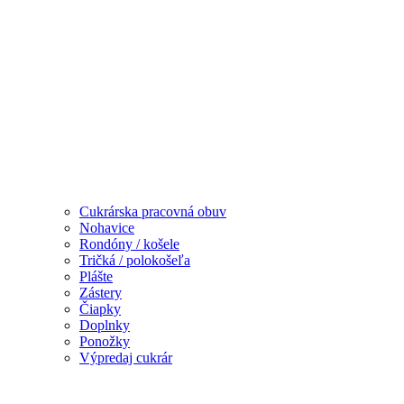
Cukrárska pracovná obuv
Nohavice
Rondóny / košele
Tričká / polokošeľa
Plášte
Zástery
Čiapky
Doplnky
Ponožky
Výpredaj cukrár