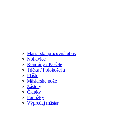
Mäsiarska pracovná obuv
Nohavice
Rondóny / Košele
Tričká / Polokošeľa
Plášte
Mäsiarske nože
Zástery
Čiapky
Ponožky
Výpredaj mäsiar