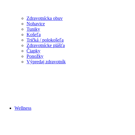
Zdravotnícka obuv
Nohavice
Tuniky
Košeľa
Tričká / polokošeľa
Zdravotnícke plášťa
Čiapky
Ponožky
Výpredaj zdravotník
Wellness