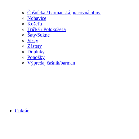
Čašnícka / barmanská pracovná obuv
Nohavice
Košeľa
Tričká / Polokošeľa
Šaty/Sukne
Vesty
Zástery
Doplnky
Ponožky
Výpredaj čašník/barman
Cukrár