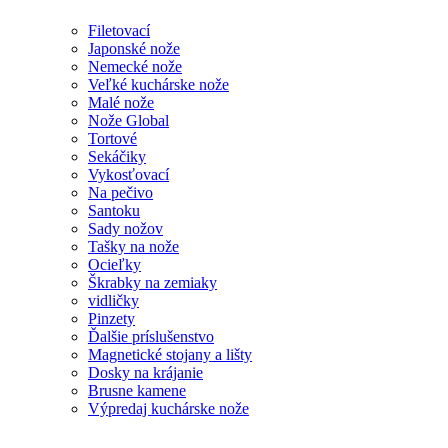
Filetovací
Japonské nože
Nemecké nože
Veľké kuchárske nože
Malé nože
Nože Global
Tortové
Sekáčiky
Vykosťovací
Na pečivo
Santoku
Sady nožov
Tašky na nože
Ocieľky
Škrabky na zemiaky
vidličky
Pinzety
Ďalšie príslušenstvo
Magnetické stojany a lišty
Dosky na krájanie
Brusne kamene
Výpredaj kuchárske nože