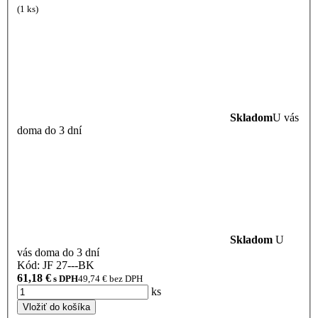
(1 ks)
Skladom
U vás
doma do 3 dní
Skladom
U
vás doma do 3 dní
Kód: JF 27---BK
61,18
€
s DPH
49,74
€ bez DPH
ks
Vložiť do košíka