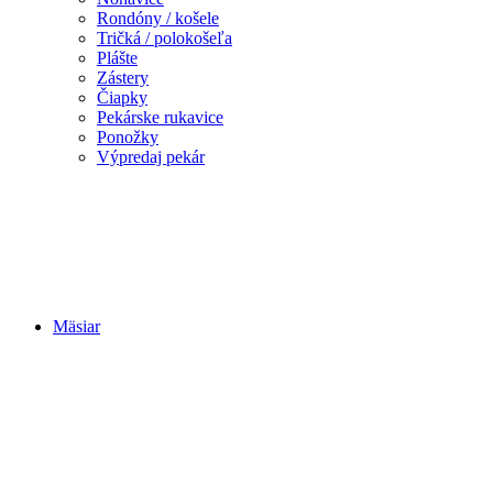
Rondóny / košele
Tričká / polokošeľa
Plášte
Zástery
Čiapky
Pekárske rukavice
Ponožky
Výpredaj pekár
Mäsiar