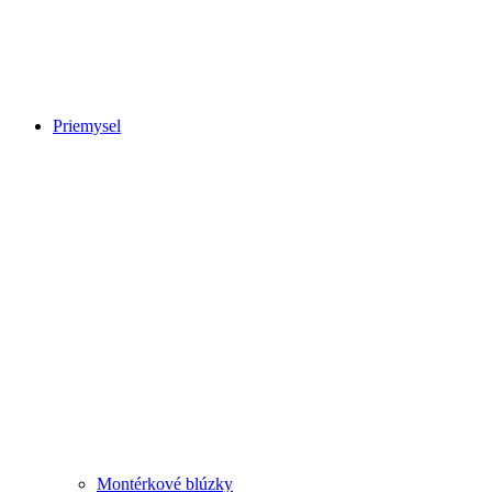
Priemysel
Montérkové blúzky