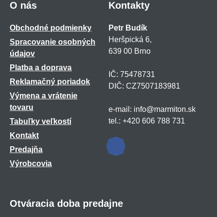
O nás
Kontakty
Obchodné podmienky
Petr Budík
Heršpická 6,
Spracovanie osobných
639 00 Brno
údajov
Platba a doprava
IČ: 75478731
Reklamačný poriadok
DIČ: CZ7507183981
Výmena a vrátenie
tovaru
e-mail: info@marmiton.sk
tel.: +420 606 788 731
Tabuľky veľkostí
Kontakt
Predajňa
Výrobcovia
Otváracia doba predajne