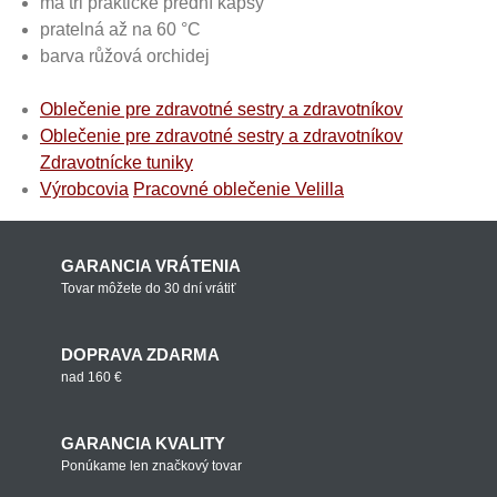
má tři praktické přední kapsy
pratelná až na 60 °C
barva růžová orchidej
Oblečenie pre zdravotné sestry a zdravotníkov
Oblečenie pre zdravotné sestry a zdravotníkov
Zdravotnícke tuniky
Výrobcovia
Pracovné oblečenie Velilla
GARANCIA VRÁTENIA
Tovar môžete do 30 dní vrátiť
DOPRAVA ZDARMA
nad 160 €
GARANCIA KVALITY
Ponúkame len značkový tovar