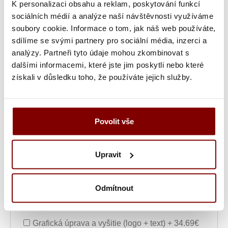
K personalizaci obsahu a reklam, poskytování funkcí
Farba textu
sociálních médií a analýze naší návštěvnosti využíváme
soubory cookie. Informace o tom, jak náš web používáte,
sdílíme se svými partnery pro sociální média, inzerci a
Šírka nápisu alebo loga
analýzy. Partneři tyto údaje mohou zkombinovat s
dalšími informacemi, které jste jim poskytli nebo které
získali v důsledku toho, že používáte jejich služby.
Text výšivky
Poznámka k výšivke
Povolit vše
Upravit
Grafická úprava loga a vyšití + 29.59€
Vyšitie loga + 5.10€
Odmítnout
Vyšití textu + 5.10€
Grafická úprava a vyšitie (logo + text) + 34.69€