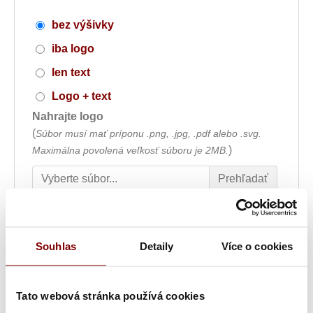
bez výšivky
iba logo
len text
Logo + text
Nahrajte logo
(
Súbor musí mať príponu .png, .jpg, .pdf alebo .svg.
)
Maximálna povolená veľkosť súboru je 2MB.
Umiestnenie výšivky
Souhlas
Detaily
Více o cookies
Font výšivky
Tato webová stránka používá cookies