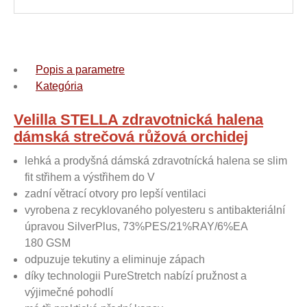
Popis a parametre
Kategória
Velilla STELLA zdravotnická halena
dámská strečová růžová orchidej
lehká a prodyšná dámská zdravotnícká halena se slim
fit střihem a výstřihem do V
zadní větrací otvory pro lepší ventilaci
vyrobena z recyklovaného polyesteru s antibakteriální
úpravou SilverPlus, 73%PES/21%RAY/6%EA
180 GSM
odpuzuje tekutiny a eliminuje zápach
díky technologii PureStretch nabízí pružnost a
výjimečné pohodlí