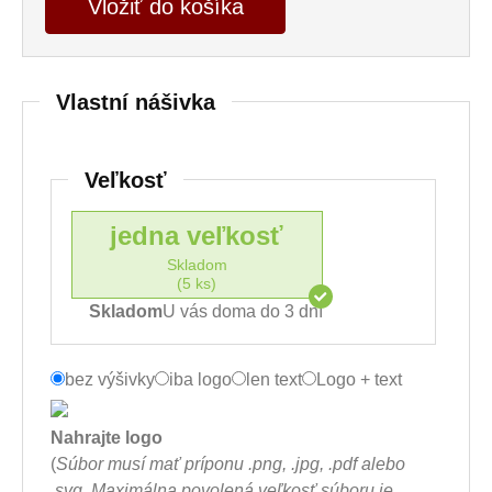
Vložiť do košíka
Vlastní nášivka
Veľkosť
jedna veľkosť
Skladom
(5 ks)
Skladom
U vás doma do 3 dní
bez výšivky
iba logo
len text
Logo + text
Nahrajte logo
(
Súbor musí mať príponu .png, .jpg, .pdf alebo
.svg. Maximálna povolená veľkosť súboru je