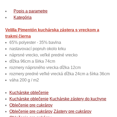
Popis a parametre
Kategória
Velilla Pimentón kuchárska zástera s vreckom a
trakmi čierna
65% polyester - 35% bavlna
nastavovací popruh okolo krku
náprsné vrecko, veľké predné vrecko
dĺžka 96cm a šírka 74cm
rozmery náprsného vrecka dĺžka 12cm
rozmery predné veľké vrecká dĺžka 24cm a šírka 36cm
váha 200 g / m2
Kuchárske oblečenie
Kuchárske oblečenie
Kuchárske zástery do kuchyne
Oblečenie pre cukrárov
Oblečenie pre cukrárov
Zástery pre cukrárov