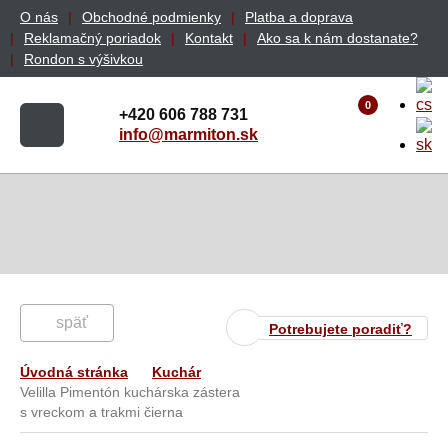
O nás
Obchodné podmienky
Platba a doprava
Reklamačný poriadok
Kontakt
Ako sa k nám dostanate?
Rondon s výšivkou
0
+420 606 788 731
info@marmiton.sk
späť
Potrebujete poradiť?
Úvodná stránka
Kuchár
Velilla Pimentón kuchárska zástera
s vreckom a trakmi čierna