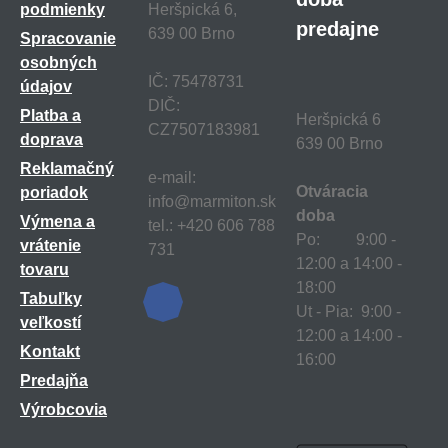
podmienky
Heršpická 6,
predajne
639 00 Brno
Spracovanie
osobných
IČ: 75478731
údajov
DIČ:
Platba a
Heršpická 6
CZ7507183981
doprava
639 00 Brno
Reklamačný
e-mail:
Otváracia
poriadok
info@marmiton.sk
doba
Výmena a
tel.: +420 606 788
Po: 9:00 -
vrátenie
731
12:00 a 14:00 -
tovaru
18:00
Tabuľky
Ut - Pia: 9:00 -
veľkostí
12:00 a 14:00 -
Kontakt
16:00
Predajňa
Výrobcovia