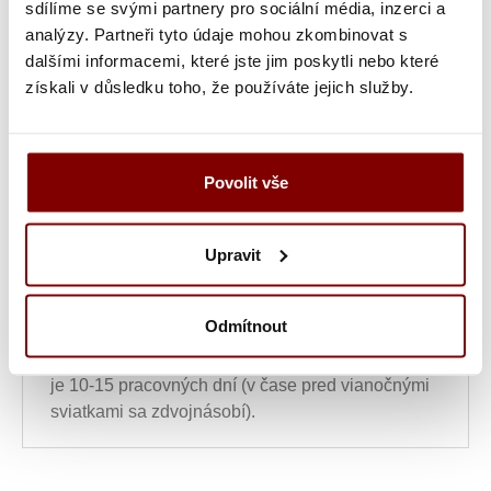
sdílíme se svými partnery pro sociální média, inzerci a
analýzy. Partneři tyto údaje mohou zkombinovat s
dalšími informacemi, které jste jim poskytli nebo které
Ukážka textu:
získali v důsledku toho, že používáte jejich služby.
20,37
€
ks
Povolit vše
Vložiť do košíka s
Upravit
výšivkou
Odmítnout
Upozornenie
- tovar po vytvorení výšivky nie je
možné vymeniť alebo vrátiť! Doba tvorby výšivky
je 10-15 pracovných dní (v čase pred vianočnými
sviatkami sa zdvojnásobí).