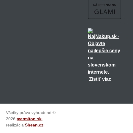
Zistiť viac
Všetky práva vyhradené ©
2026
marmiton.sk
,
realizácia
Shean.cz