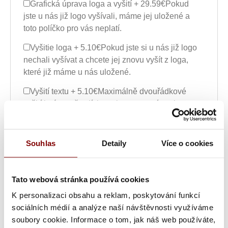
Grafická úprava loga a vyšití + 29.59€
Pokud
jste u nás již logo vyšívali, máme jej uložené a
toto políčko pro vás neplatí.
Vyšitie loga + 5.10€
Pokud jste si u nás již logo
nechali vyšívat a chcete jej znovu vyšít z loga,
které již máme u nás uložené.
Vyšití textu + 5.10€
Maximálně dvouřádkové
vyšití jména, přezdívky nebo pracovní pozice.
Grafická úprava a vyšitie (logo + text) +
34.69€
Ak ste u nás už logo vyšívali, máme ho
Souhlas
Detaily
Více o cookies
uložené a toto políčko pre vás neplatí. Maximálne
dvojriadkové vyšitie mená, prezývky alebo
pracovnej pozície.
Tato webová stránka používá cookies
Vyšitie loga a textu (bez grafickej úpravy) +
K personalizaci obsahu a reklam, poskytování funkcí
10.20€
Ak ste si u nás už logo nechali vyšívať a
sociálních médií a analýze naší návštěvnosti využíváme
chcete ho znovu vyšiť z loga, ktoré už máme u
soubory cookie. Informace o tom, jak náš web používáte,
nás uložené.