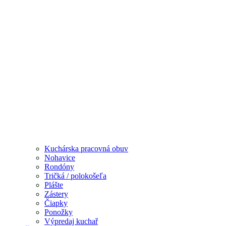
Kuchárska pracovná obuv
Nohavice
Rondóny
Tričká / polokošeľa
Plášte
Zástery
Čiapky
Ponožky
Výpredaj kuchař