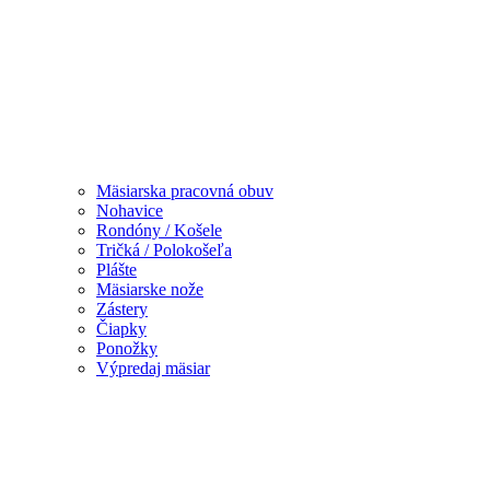
Mäsiarska pracovná obuv
Nohavice
Rondóny / Košele
Tričká / Polokošeľa
Plášte
Mäsiarske nože
Zástery
Čiapky
Ponožky
Výpredaj mäsiar