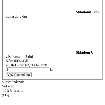
Skladom
U vás
doma do 3 dní
Skladom
U
vás doma do 3 dní
Kód: 800---GR
28,16
€
s DPH
22,89
€ bez DPH
ks
Vložiť do košíka
Vlastní nášivka
Veľkosť
XS
Skladom
(1 ks)