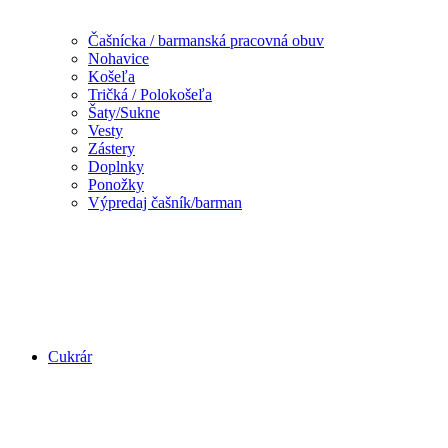
Čašnícka / barmanská pracovná obuv
Nohavice
Košeľa
Tričká / Polokošeľa
Šaty/Sukne
Vesty
Zástery
Doplnky
Ponožky
Výpredaj čašník/barman
Cukrár