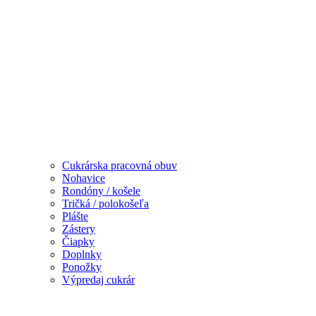
Cukrárska pracovná obuv
Nohavice
Rondóny / košele
Tričká / polokošeľa
Plášte
Zástery
Čiapky
Doplnky
Ponožky
Výpredaj cukrár