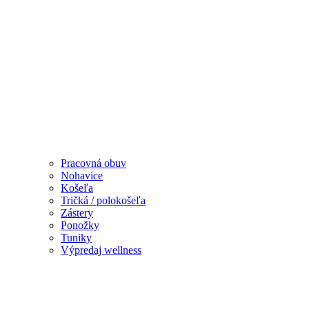
Pracovná obuv
Nohavice
Košeľa
Tričká / polokošeľa
Zástery
Ponožky
Tuniky
Výpredaj wellness