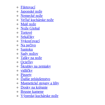
Filetovací
Japonské nože
Nemecké nože
Veľké kuchárske nože
Malé nože
Nože Global
Tortové
Sekáčiky
Vykosťovací
Na pečivo
Santoku
Sady nožov
Tašky na nože
Ocieľky
Škrabky na zemiaky
vidličky
Pinzety
Ďalšie príslušenstvo
Magnetické stojany a lišty
Dosky na krájanie
Brusne kamene
Výpredaj kuchárske nože