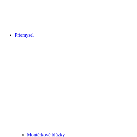
Priemysel
Montérkové blúzky