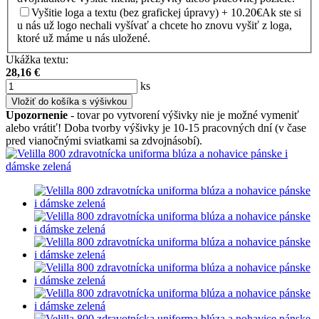
Vyšitie loga a textu (bez grafickej úpravy) + 10.20€
Ak ste si
u nás už logo nechali vyšívať a chcete ho znovu vyšiť z loga,
ktoré už máme u nás uložené.
Ukážka textu:
28,16
€
ks
Vložiť do košíka s výšivkou
Upozornenie
- tovar po vytvorení výšivky nie je možné vymeniť
alebo vrátiť! Doba tvorby výšivky je 10-15 pracovných dní (v čase
pred vianočnými sviatkami sa zdvojnásobí).