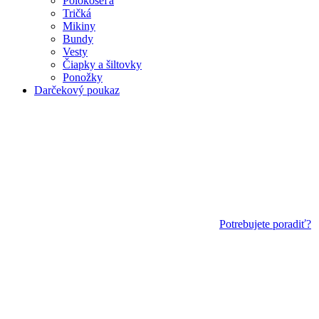
Polokošeľa
Tričká
Mikiny
Bundy
Vesty
Čiapky a šiltovky
Ponožky
Darčekový poukaz
Potrebujete poradiť?