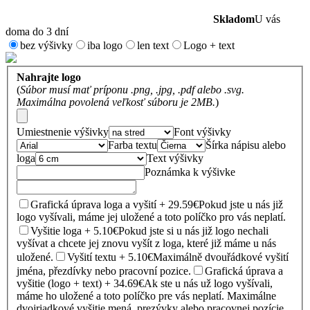
Skladom
U vás
doma do 3 dní
bez výšivky
iba logo
len text
Logo + text
Nahrajte logo
(
Súbor musí mať príponu .png, .jpg, .pdf alebo .svg.
Maximálna povolená veľkosť súboru je 2MB.
)
Umiestnenie výšivky
Font výšivky
Farba textu
Šírka nápisu alebo
loga
Text výšivky
Poznámka k výšivke
Grafická úprava loga a vyšití + 29.59€
Pokud jste u nás již
logo vyšívali, máme jej uložené a toto políčko pro vás neplatí.
Vyšitie loga + 5.10€
Pokud jste si u nás již logo nechali
vyšívat a chcete jej znovu vyšít z loga, které již máme u nás
uložené.
Vyšití textu + 5.10€
Maximálně dvouřádkové vyšití
jména, přezdívky nebo pracovní pozice.
Grafická úprava a
vyšitie (logo + text) + 34.69€
Ak ste u nás už logo vyšívali,
máme ho uložené a toto políčko pre vás neplatí. Maximálne
dvojriadkové vyšitie mená, prezývky alebo pracovnej pozície.