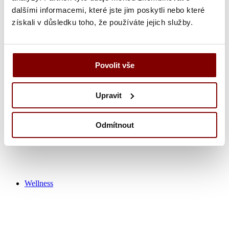
dalšími informacemi, které jste jim poskytli nebo které
získali v důsledku toho, že používáte jejich služby.
Zdravotnícka obuv
Nohavice
Tuniky
Košeľa
Povolit vše
Tričká / polokošeľa
Zdravotnícke plášťa
Čiapky
Upravit
Ponožky
Výpredaj zdravotník
Odmítnout
Wellness