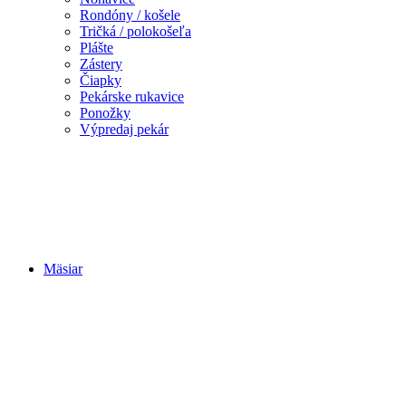
Rondóny / košele
Tričká / polokošeľa
Plášte
Zástery
Čiapky
Pekárske rukavice
Ponožky
Výpredaj pekár
Mäsiar