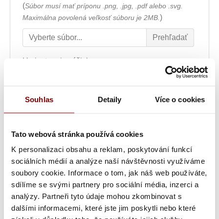
(
Súbor musí mať príponu .png, .jpg, .pdf alebo .svg.
)
Maximálna povolená veľkosť súboru je 2MB.
Umiestnenie výšivky
Font výšivky
Souhlas
Detaily
Více o cookies
Tato webová stránka používá cookies
Farba textu
K personalizaci obsahu a reklam, poskytování funkcí
sociálních médií a analýze naší návštěvnosti využíváme
Šírka nápisu alebo loga
soubory cookie. Informace o tom, jak náš web používáte,
sdílíme se svými partnery pro sociální média, inzerci a
analýzy. Partneři tyto údaje mohou zkombinovat s
dalšími informacemi, které jste jim poskytli nebo které
Text výšivky