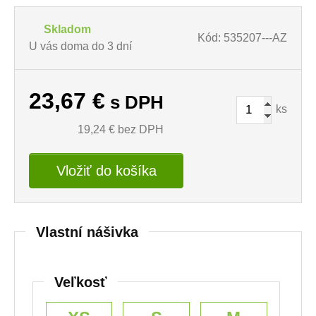
Skladom
Kód: 535207---AZ
U vás doma do 3 dní
23,67
€
s DPH
ks
19,24
€ bez DPH
Vložiť do košíka
Vlastní nášivka
Veľkosť