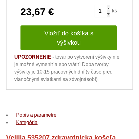
23,67
€
ks
Vložiť do košíka s
výšivkou
UPOZORNENIE
- tovar po vytvorení výšivky nie
je možné vymeniť alebo vrátiť! Doba tvorby
výšivky je 10-15 pracovných dní (v čase pred
vianočnými sviatkami sa zdvojnásobí).
Popis a parametre
Kategória
Velilla 535207 zdravotnícka košeľa