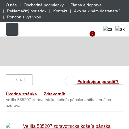
O nás
Obchodné podmienky
Platba a doprava
Reklamačný poriadok
Kontakt
Ako sa k nám dostanate?
Rondon s výšivkou
0
späť
Potrebujete poradiť?
Úvodná stránka
Zdravotník
Velilla 535207 zdravotnícka košeľa pánska antibakteriálna
azúrová