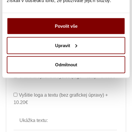
získali v důsledku toho, že používáte jejich služby.
Poznámka k výšivke
Povolit vše
Grafická úprava loga a vyšití + 29.59€
Upravit
Vyšitie loga + 5.10€
Odmítnout
Vyšití textu + 5.10€
Grafická úprava a vyšitie (logo + text) + 34.69€
Vyšitie loga a textu (bez grafickej úpravy) +
10.20€
Ukážka textu: