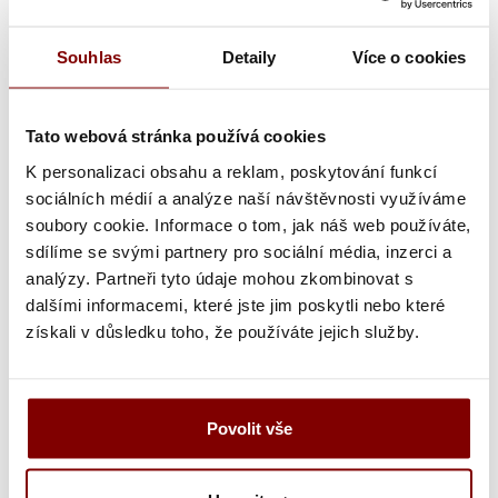
Souhlas
Detaily
Více o cookies
Poznámka k výšivke
Tato webová stránka používá cookies
Grafická úprava loga a vyšití + 29.59€
K personalizaci obsahu a reklam, poskytování funkcí
sociálních médií a analýze naší návštěvnosti využíváme
Vyšitie loga + 5.10€
soubory cookie. Informace o tom, jak náš web používáte,
Vyšití textu + 5.10€
sdílíme se svými partnery pro sociální média, inzerci a
analýzy. Partneři tyto údaje mohou zkombinovat s
Grafická úprava a vyšitie (logo + text) + 34.69€
dalšími informacemi, které jste jim poskytli nebo které
získali v důsledku toho, že používáte jejich služby.
Vyšitie loga a textu (bez grafickej úpravy) +
10.20€
Povolit vše
Ukážka textu: