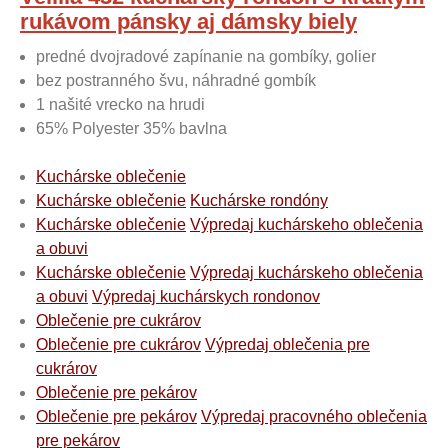
rukávom pánsky aj dámsky biely
predné dvojradové zapínanie na gombíky, golier
bez postranného švu, náhradné gombík
1 našité vrecko na hrudi
65% Polyester 35% bavlna
Kuchárske oblečenie
Kuchárske oblečenie
Kuchárske rondóny
Kuchárske oblečenie
Výpredaj kuchárskeho oblečenia
a obuvi
Kuchárske oblečenie
Výpredaj kuchárskeho oblečenia
a obuvi
Výpredaj kuchárskych rondonov
Oblečenie pre cukrárov
Oblečenie pre cukrárov
Výpredaj oblečenia pre
cukrárov
Oblečenie pre pekárov
Oblečenie pre pekárov
Výpredaj pracovného oblečenia
pre pekárov