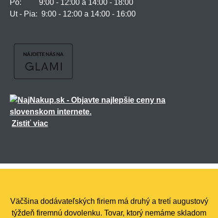
Po: 9:00 - 12:00 a 14:00 - 18:00
Ut - Pia: 9:00 - 12:00 a 14:00 - 16:00
Zistiť viac
Všetky práva vyhradené ©
2026
marmiton.sk
,
realizácia
Shean.cz
Väčšina dodávateľských firiem má druhý a tretí augustový
týždeň firemnú dovolenku. Tovar, ktorý nemáme skladom