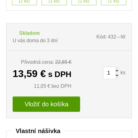
(2 ks)
(1 ks)
(2 ks)
(1 ks)
Skladom
Kód: 432---W
U vás doma do 3 dní
Pôvodná cena:
22,65 €
13,59
€
ks
s DPH
11,05
€ bez DPH
Vložiť do košíka
Vlastní nášivka