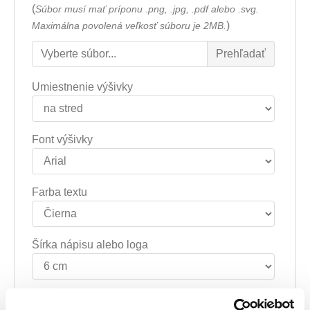
(
Súbor musí mať príponu .png, .jpg, .pdf alebo .svg.
)
Maximálna povolená veľkosť súboru je 2MB.
Umiestnenie výšivky
Font výšivky
Farba textu
Šírka nápisu alebo loga
Text výšivky