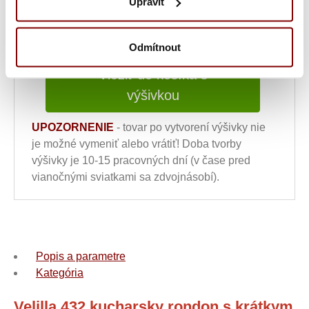
Upravit
13,59
€
ks
Odmítnout
Vložiť do košíka s
výšivkou
UPOZORNENIE
- tovar po vytvorení výšivky nie
je možné vymeniť alebo vrátiť! Doba tvorby
výšivky je 10-15 pracovných dní (v čase pred
vianočnými sviatkami sa zdvojnásobí).
Popis a parametre
Kategória
Velilla 432 kucharsky rondon s krátkym