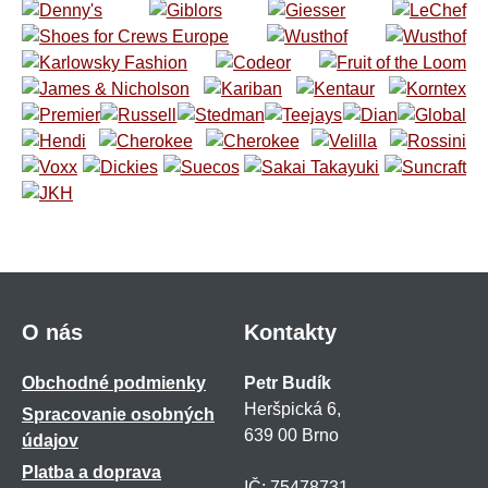
O nás
Kontakty
Obchodné podmienky
Petr Budík
Heršpická 6,
Spracovanie osobných
639 00 Brno
údajov
Platba a doprava
IČ: 75478731