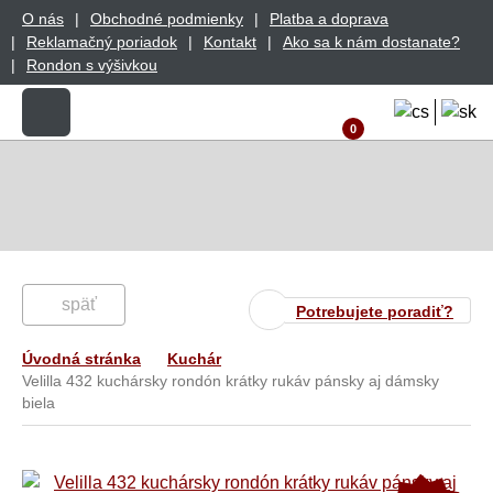
O nás
Obchodné podmienky
Platba a doprava
Reklamačný poriadok
Kontakt
Ako sa k nám dostanate?
Rondon s výšivkou
0
späť
Potrebujete poradiť?
Úvodná stránka
Kuchár
Velilla 432 kuchársky rondón krátky rukáv pánsky aj dámsky
biela