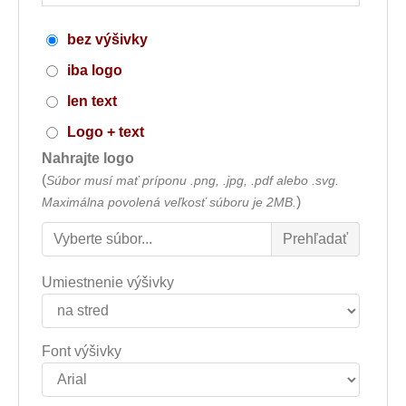
bez výšivky
iba logo
len text
Logo + text
Nahrajte logo
(
Súbor musí mať príponu .png, .jpg, .pdf alebo .svg.
)
Maximálna povolená veľkosť súboru je 2MB.
Umiestnenie výšivky
Font výšivky