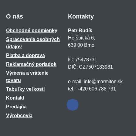
O nás
Kontakty
Obchodné podmienky
Petr Budík
Heršpická 6,
Spracovanie osobných
639 00 Brno
údajov
Platba a doprava
IČ: 75478731
Reklamačný poriadok
DIČ: CZ7507183981
Výmena a vrátenie
tovaru
e-mail: info@marmiton.sk
tel.: +420 606 788 731
Tabuľky veľkostí
Kontakt
Predajňa
Výrobcovia