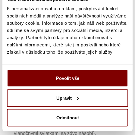
K personalizaci obsahu a reklam, poskytování funkcí
sociálních médií a analýze naší návštěvnosti využíváme
Vyšitie loga a textu (bez grafickej úpravy) +
soubory cookie. Informace o tom, jak náš web používáte,
10.20€
sdílíme se svými partnery pro sociální média, inzerci a
analýzy. Partneři tyto údaje mohou zkombinovat s
Ukážka textu:
dalšími informacemi, které jste jim poskytli nebo které
získali v důsledku toho, že používáte jejich služby.
12,45
€
ks
Povolit vše
Vložiť do košíka s
výšivkou
Upravit
UPOZORNENIE
- tovar po vytvorení výšivky nie
Odmítnout
je možné vymeniť alebo vrátiť! Doba tvorby
výšivky je 10-15 pracovných dní (v čase pred
vianočnými sviatkami sa zdvojnásobí).