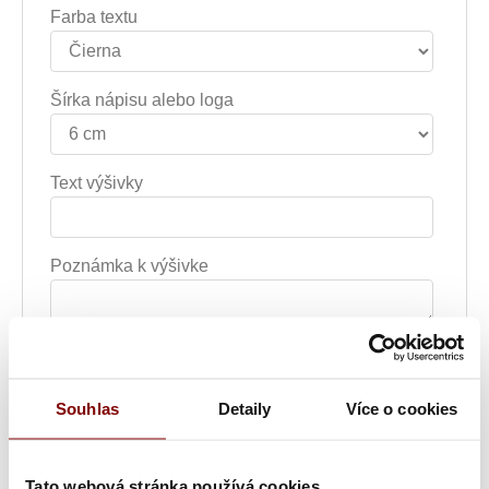
Farba textu
Šírka nápisu alebo loga
Text výšivky
Poznámka k výšivke
Grafická úprava loga a vyšití + 29.59€
Vyšitie loga + 5.10€
Souhlas
Detaily
Více o cookies
Vyšití textu + 5.10€
Tato webová stránka používá cookies
Grafická úprava a vyšitie (logo + text) + 34.69€