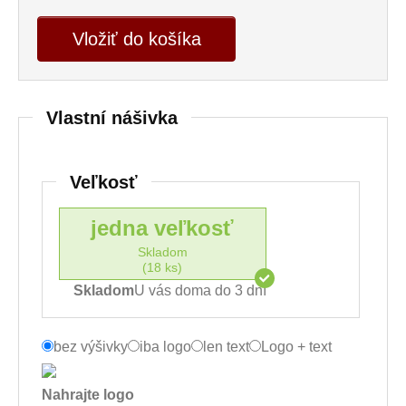
Vložiť do košíka
Vlastní nášivka
Veľkosť
jedna veľkosť
Skladom
(18 ks)
Skladom
U vás doma do 3 dní
bez výšivky
iba logo
len text
Logo + text
Nahrajte logo