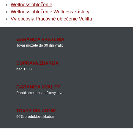
Wellness oblečenie
Wellness oblečenie
Wellness zástery
Výrobcovia
Pracovné oblečenie Velilla
GARANCIA VRÁTENIA
Tovar môžete do 30 dní vrátiť
DOPRAVA ZDARMA
nad 160 €
GARANCIA KVALITY
Ponúkame len značkový tovar
TOVAR SKLADOM
90% produktov skladom