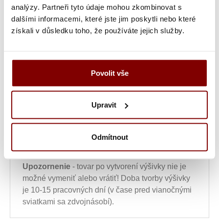
chcete ho znovu vyšiť z loga, ktoré už máme u
analýzy. Partneři tyto údaje mohou zkombinovat s
nás uložené.
dalšími informacemi, které jste jim poskytli nebo které
získali v důsledku toho, že používáte jejich služby.
Ukážka textu:
Povolit vše
10,08
€
ks
Upravit
Vložiť do košíka s
Odmítnout
výšivkou
Upozornenie
- tovar po vytvorení výšivky nie je
možné vymeniť alebo vrátiť! Doba tvorby výšivky
je 10-15 pracovných dní (v čase pred vianočnými
sviatkami sa zdvojnásobí).