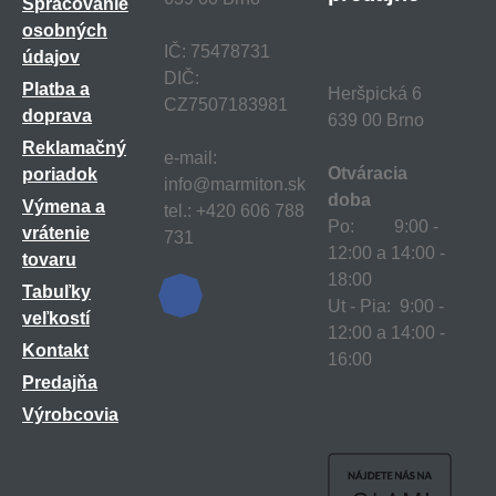
Spracovanie
osobných
IČ: 75478731
údajov
DIČ:
Platba a
Heršpická 6
CZ7507183981
doprava
639 00 Brno
Reklamačný
e-mail:
Otváracia
poriadok
info@marmiton.sk
doba
Výmena a
tel.: +420 606 788
Po: 9:00 -
vrátenie
731
12:00 a 14:00 -
tovaru
18:00
Tabuľky
Ut - Pia: 9:00 -
veľkostí
12:00 a 14:00 -
Kontakt
16:00
Predajňa
Výrobcovia