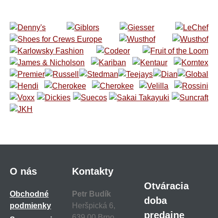
O nás
Kontakty
Otváracia
Obchodné
Petr Budík
doba
podmienky
Heršpická 6,
predajne
639 00 Brno