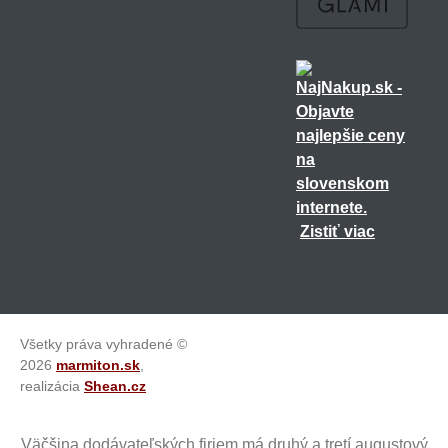
Zistiť viac
Všetky práva vyhradené ©
2026
marmiton.sk
,
realizácia
Shean.cz
Väčšina dodávateľských firiem má druhý a tretí augustový