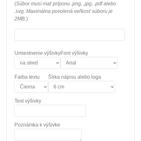
(
Súbor musí mať príponu .png, .jpg, .pdf alebo
.svg. Maximálna povolená veľkosť súboru je
2MB.
)
Umiestnenie výšivky
Font výšivky
Farba textu
Šírka nápisu alebo loga
Text výšivky
Poznámka k výšivke