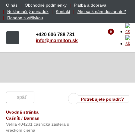
O nás
Obchodné podmienky
Platba a doprava
Reklamačný poriadok
Kontakt
Ako sa k nám dostanate?
Rondon s výšivkou
0
+420 606 788 731
info@marmiton.sk
späť
Potrebujete poradiť?
Úvodná stránka
Čašník / Barman
Velilla 404201 casnicka zastera s
vreckom čierna