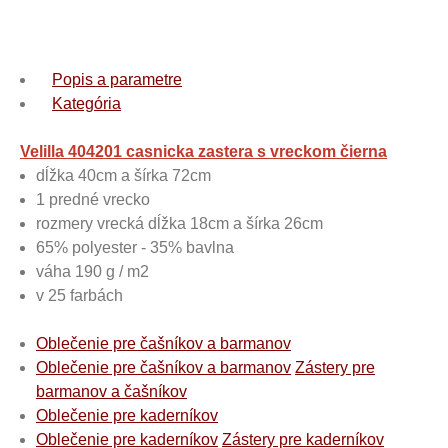
Popis a parametre
Kategória
Velilla 404201 casnicka zastera s vreckom čierna
dĺžka 40cm a šírka 72cm
1 predné vrecko
rozmery vrecká dĺžka 18cm a šírka 26cm
65% polyester - 35% bavlna
váha 190 g / m2
v 25 farbách
Oblečenie pre čašníkov a barmanov
Oblečenie pre čašníkov a barmanov
Zástery pre
barmanov a čašníkov
Oblečenie pre kaderníkov
Oblečenie pre kaderníkov
Zástery pre kaderníkov