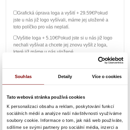
Grafická úprava loga a vyšití + 29.59€
Pokud
jste u nás již logo vyšívali, máme jej uložené a
toto políčko pro vás neplatí.
Vyšitie loga + 5.10€
Pokud jste si u nás již logo
nechali vyšívat a chcete jej znovu vyšít z loga,
které již máme u nás uložené.
Vyšití textu + 5.10€
Maximálně dvouřádkové
vyšití jména, přezdívky nebo pracovní pozice.
Souhlas
Detaily
Více o cookies
Grafická úprava a vyšitie (logo + text) +
34.69€
Ak ste u nás už logo vyšívali, máme ho
uložené a toto políčko pre vás neplatí. Maximálne
Tato webová stránka používá cookies
dvojriadkové vyšitie mená, prezývky alebo
K personalizaci obsahu a reklam, poskytování funkcí
pracovnej pozície.
sociálních médií a analýze naší návštěvnosti využíváme
Vyšitie loga a textu (bez grafickej úpravy) +
soubory cookie. Informace o tom, jak náš web používáte,
10.20€
Ak ste si u nás už logo nechali vyšívať a
sdílíme se svými partnery pro sociální média, inzerci a