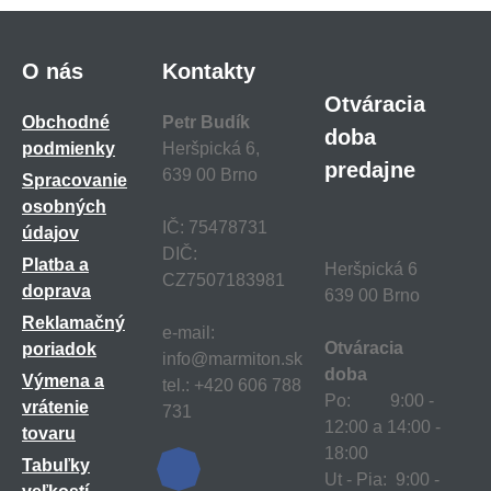
O nás
Kontakty
Otváracia
Obchodné
Petr Budík
doba
podmienky
Heršpická 6,
predajne
639 00 Brno
Spracovanie
osobných
IČ: 75478731
údajov
DIČ:
Platba a
Heršpická 6
CZ7507183981
doprava
639 00 Brno
Reklamačný
e-mail:
Otváracia
poriadok
info@marmiton.sk
doba
Výmena a
tel.: +420 606 788
Po: 9:00 -
vrátenie
731
12:00 a 14:00 -
tovaru
18:00
Tabuľky
Ut - Pia: 9:00 -