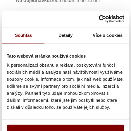
Na objednávku
Doba dodania do 10 dní
Skladom
Kód: 305612---YE
Souhlas
Detaily
Více o cookies
U vás doma do 3 dní
Tato webová stránka používá cookies
Pôvodná cena:
18,69 €
K personalizaci obsahu a reklam, poskytování funkcí
14,94
€
ks
s DPH
sociálních médií a analýze naší návštěvnosti využíváme
soubory cookie. Informace o tom, jak náš web používáte,
12,15
€ bez DPH
sdílíme se svými partnery pro sociální média, inzerci a
analýzy. Partneři tyto údaje mohou zkombinovat s
Vložiť do košíka
dalšími informacemi, které jste jim poskytli nebo které
získali v důsledku toho, že používáte jejich služby.
Vlastní nášivka