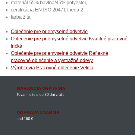
materiál 55% bavlna/45% polyester,
certifikácia EN ISO 20471 trieda 2,
farba žltá
Oblečenie pre priemyselné odvetvie
Oblečenie pre priemyselné odvetvie
Kvalitné pracovné
tričká
Oblečenie pre priemyselné odvetvie
Reflexné
pracovné oblečenie a výstražné odevy
Výrobcovia
Pracovné oblečenie Velilla
GARANCIA VRÁTENIA
Tovar môžete do 30 dní vrátiť
DOPRAVA ZDARMA
nad 160 €