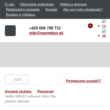
O nás
Obchodné podmienky
Platba a doprava
Reklamačný poriadok
Kontakt
Ako sa k nám dostanate?
Rondon s výšivkou
0
+420 606 788 731
info@marmiton.sk
späť
Potrebujete poradiť?
Úvodná stránka
Priemysel
Velilla 305612 reflexné tričko žlté
pánske dámske