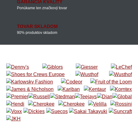
GARANCIA KVALITY
Ponúkame len značkový tovar
TOVAR SKLADOM
90% produktov skladom