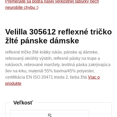
Premerajte sa podľa našej veľkostnej tabuľky nech
neurobíte chybu :)
Velilla 305612 reflexné tričko
žlté pánske dámske
reflexné tričko žlté krátky rukáv, pánske aj dámske,
rebrovaný okrúhly výstrih, reflexné pásky na trupe a
rukávoch, rebrované manžety, textilná páska zakrývajúca
šev na krku, materiál 55% bavlna/45% polyester,
certifikácia EN ISO 20471 trieda 2, farba žltá
Viac o
produkte
Veľkosť
S