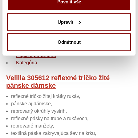
Povolit vše
bez výšivky
iba logo
len text
Logo + text
Upravit
Odmítnout
Popis a parametre
Kategória
Velilla 305612 reflexné tričko žlté
pánske dámske
reflexné tričko žltej krátky rukáv,
pánske aj dámske,
rebrovaný okrúhly výstrih,
reflexné pásky na trupe a rukávoch,
rebrované manžety,
textilná páska zakrývajúca šev na krku,