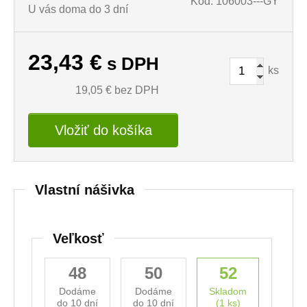
Kód: 106003---GY
U vás doma do 3 dní
23,43
€
s DPH
ks
19,05
€ bez DPH
Vložiť do košíka
Vlastní nášivka
Veľkosť
48
50
52
Dodáme
Dodáme
Skladom
do 10 dní
do 10 dní
(1 ks)