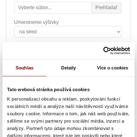
Umiestnenie výšivky
Font výšivky
Souhlas
Detaily
Více o cookies
Farba textu
Tato webová stránka používá cookies
Šírka nápisu alebo loga
K personalizaci obsahu a reklam, poskytování funkcí
sociálních médií a analýze naší návštěvnosti využíváme
soubory cookie. Informace o tom, jak náš web používáte,
Text výšivky
sdílíme se svými partnery pro sociální média, inzerci a
analýzy. Partneři tyto údaje mohou zkombinovat s
dalšími informacemi, které jste jim poskytli nebo které