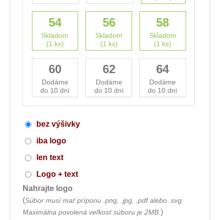
54
56
58
Skladom
Skladom
Skladom
(1 ks)
(1 ks)
(1 ks)
60
62
64
Dodáme
Dodáme
Dodáme
do 10 dní
do 10 dní
do 10 dní
bez výšivky
iba logo
len text
Logo + text
Nahrajte logo
(
Súbor musí mať príponu .png, .jpg, .pdf alebo .svg.
)
Maximálna povolená veľkosť súboru je 2MB.