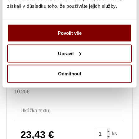
Poznámka k výšivke
získali v důsledku toho, že používáte jejich služby.
Grafická úprava loga a vyšití + 29.59€
Povolit vše
Vyšitie loga + 5.10€
Vyšití textu + 5.10€
Upravit
Grafická úprava a vyšitie (logo + text) + 34.69€
Odmítnout
Vyšitie loga a textu (bez grafickej úpravy) +
10.20€
Ukážka textu:
23,43
€
ks