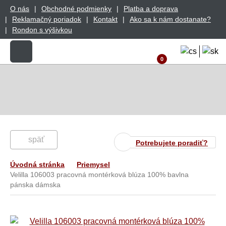
O nás
Obchodné podmienky
Platba a doprava
Reklamačný poriadok
Kontakt
Ako sa k nám dostanate?
Rondon s výšivkou
0
späť
Potrebujete poradiť?
Úvodná stránka
Priemysel
Velilla 106003 pracovná montérková blúza 100% bavlna
pánska dámska