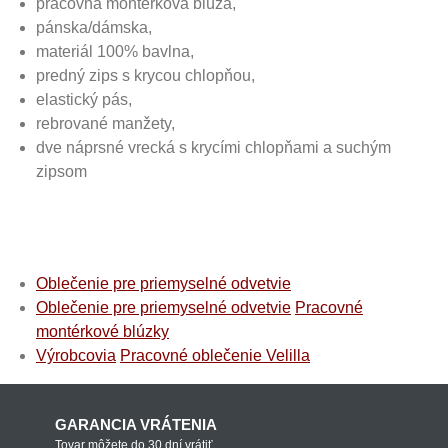
pracovná montérková blúza,
pánska/dámska,
materiál 100% bavlna,
predný zips s krycou chlopňou,
elastický pás,
rebrované manžety,
dve náprsné vrecká s krycími chlopňami a suchým
zipsom
Oblečenie pre priemyselné odvetvie
Oblečenie pre priemyselné odvetvie
Pracovné
montérkové blúzky
Výrobcovia
Pracovné oblečenie Velilla
GARANCIA VRÁTENIA
Tovar môžete do 30 dní vrátiť