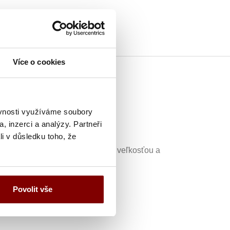
Více o cookies
ěvnosti využíváme soubory
, inzerci a analýzy. Partneři
li v důsledku toho, že
), malé rozmery štítku za krkom s veľkosťou a
Povolit vše