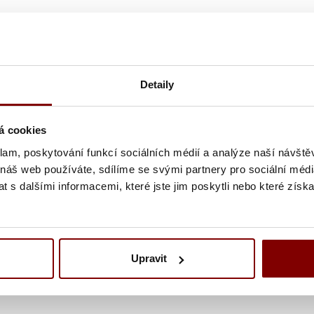
Detaily
á cookies
klam, poskytování funkcí sociálních médií a analýze naší návšt
 náš web používáte, sdílíme se svými partnery pro sociální média
 s dalšími informacemi, které jste jim poskytli nebo které získa
ou výrobku, vhodné na vytvorenie vlastnej značky (potlač za krk
Upravit
ele