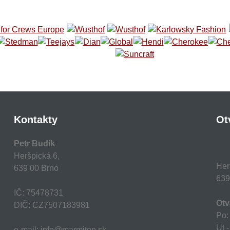
Kontakty
Ot
Petr Budík
Heršpická 6,
Her
639 00 Brno
639
IČ: 75478731
Otv
DIČ: CZ7507183981
Po:
Ut -
e-mail: info@marmiton.sk