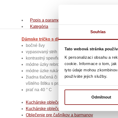
Popis a parametre
Kategória
Souhlas
Dámske tričko s dlhým rukávom, výstrih do V
bočné švy
Tato webová stránka použív
vypasovaný strih
K personalizaci obsahu a re
kontrastný spevňujúci lemovka za krkom
cookie. Informace o tom, jak
módne úzky rebrový okraj výstrihu a rukávov
tyto údaje mohou zkombinovat
módne úzke rukávy
používáte jejich služby.
žiadna tlačená či všitá etiketa za krkom so značk
všitého štítku s pracími symbolmi v bočnom šve
prať na 40 ° C
Odmítnout
Kuchárske oblečenie
Kuchárske oblečenie
Kuchárska tričká a polokoš
Oblečenie pre čašníkov a barmanov