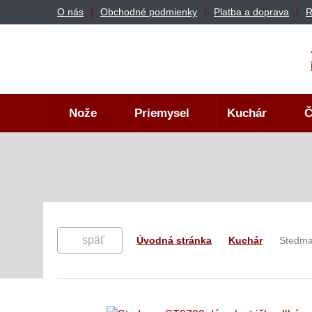
O nás
Obchodné podmienky
Platba a doprava
R
Nože
Priemysel
Kuchár
Č
späť
Úvodná stránka
Kuchár
Stedma