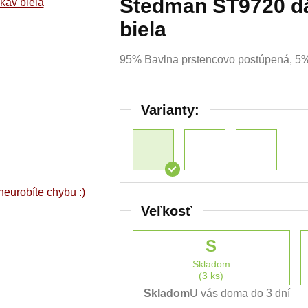
Stedman ST9720 dá
biela
95% Bavlna prstencovo postúpená, 5% 
Varianty:
neurobíte chybu :)
Veľkosť
S
Skladom
(3 ks)
Skladom
U vás doma do 3 dní