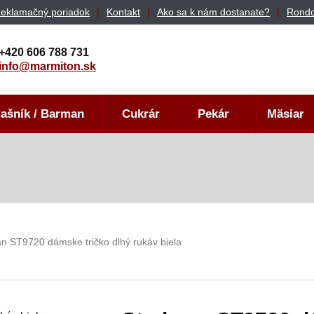
eklamačný poriadok
Kontakt
Ako sa k nám dostanate?
Rondo
+420 606 788 731
info@marmiton.sk
ašník / Barman
Cukrár
Pekár
Mäsiar
n ST9720 dámske tričko dlhý rukáv biela