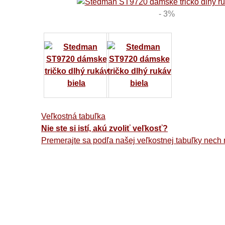
- 3%
Veľkostná tabuľka
Nie ste si istí, akú zvoliť veľkosť?
Premerajte sa podľa našej veľkostnej tabuľky nech 