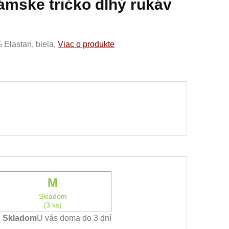
mske tričko dlhý rukáv
Elastan, biela,
Viac o produkte
M
Skladom
(3 ks)
Skladom
U vás doma do 3 dní