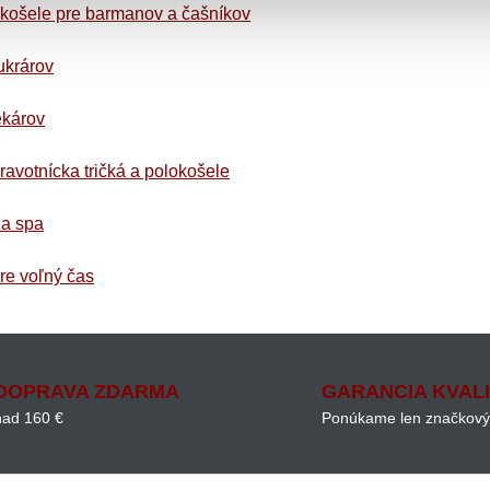
okošele pre barmanov a čašníkov
ukrárov
ekárov
ravotnícka tričká a polokošele
 a spa
pre voľný čas
DOPRAVA ZDARMA
GARANCIA KVAL
nad 160 €
Ponúkame len značkový