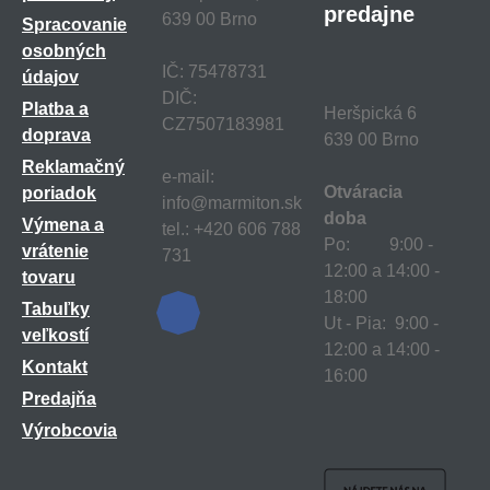
predajne
639 00 Brno
Spracovanie
osobných
IČ: 75478731
údajov
DIČ:
Platba a
Heršpická 6
CZ7507183981
doprava
639 00 Brno
Reklamačný
e-mail:
Otváracia
poriadok
info@marmiton.sk
doba
Výmena a
tel.: +420 606 788
Po: 9:00 -
vrátenie
731
12:00 a 14:00 -
tovaru
18:00
Tabuľky
Ut - Pia: 9:00 -
veľkostí
12:00 a 14:00 -
Kontakt
16:00
Predajňa
Výrobcovia