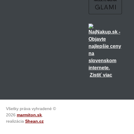
Zistiť viac
Všetky práva vyhradené ©
2026
marmiton.sk
,
realizácia
Shean.cz