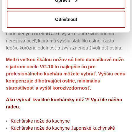
vlastností (mäkšie a ohybnejšie oceľ je spájaná s tvrdšie
a krehkejšie ocelí) dlhodobo ostrá a odolná. Vo výsledku
je kombináciou toho najlepšieho z oboch ocelí.
Odmítnout
Jadro tohto Damaškové ocele tvorí jedna z najlepšie
hodnotených ocelí
VG-10
. Vysoko abrazívne odolná
nerezová oceľ, ktorá má vyššiu stabilitu ostrie, často
lepšie koróznu odolnosť a zvýraznenou životnosť ostria.
Medzi veľkou škálou nožov sú tieto damaškové nože
s jadrom ocele VG-10 to najlepšie čo pre
profesionálneho kuchára môžete vybrať. Vyššiu cenu
kompenzuje dlhotrvajúci ostrie, minimálnu
starostlivosť a vyšší korozivzdornosť.
Ako vybrať kvalitné kuchársky nôž ?! Využite nášho
radcu.
Kuchárske nože do kuchyne
Kuchárske nože do kuchyne
Japonské kuchynské