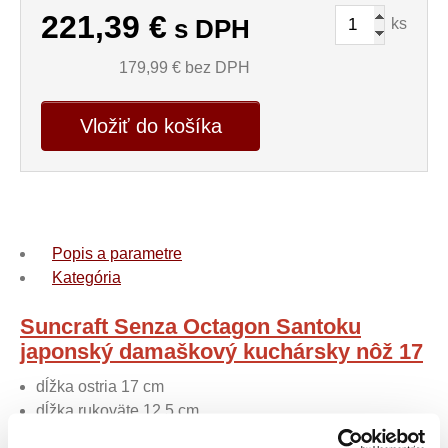
221,39
€
ks
s DPH
179,99
€ bez DPH
Vložiť do košíka
Popis a parametre
Kategória
Suncraft Senza Octagon Santoku
japonský damaškový kuchársky nôž 17
dĺžka ostria 17 cm
dĺžka rukoväte 12,5 cm
váha noža 120 g