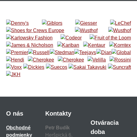
O nás
Kontakty
Otváracia
Obchodné
Petr Budík
doba
podmienky
Heršpická 6,