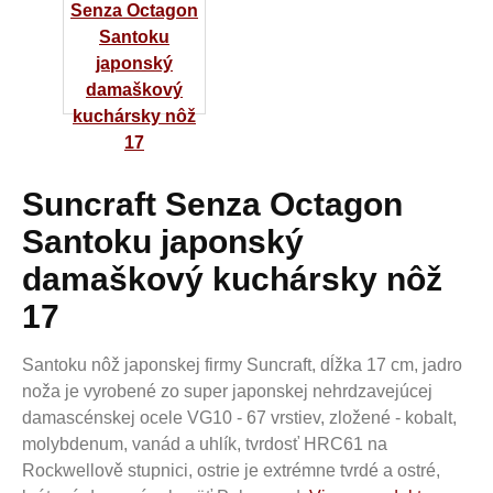
Suncraft Senza Octagon
Santoku japonský
damaškový kuchársky nôž
17
Santoku nôž japonskej firmy Suncraft, dĺžka 17 cm, jadro
noža je vyrobené zo super japonskej nehrdzavejúcej
damascénskej ocele VG10 - 67 vrstiev, zložené - kobalt,
molybdenum, vanád a uhlík, tvrdosť HRC61 na
Rockwellově stupnici, ostrie je extrémne tvrdé a ostré,