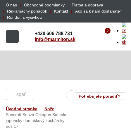
O nás
Obchodné podmienky
Platba a doprava
Reklamačný poriadok
Kontakt
Ako sa k nám dostanate?
Rondon s výšivkou
0
+420 606 788 731
info@marmiton.sk
späť
Potrebujete poradiť?
Úvodná stránka
Nože
Suncraft Senza Octagon Santoku
japonský damaškový kuchársky
nôž 17