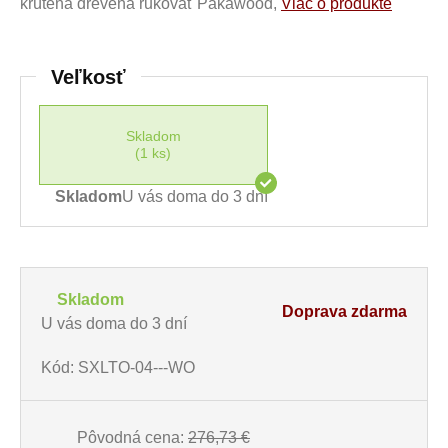
krútená drevená rukoväť Pakawood,
Viac o produkte
Veľkosť
Skladom
(1 ks)
Skladom
U vás doma do 3 dní
Skladom
Doprava zdarma
U vás doma do 3 dní
Kód: SXLTO-04---WO
Pôvodná cena:
276,73 €