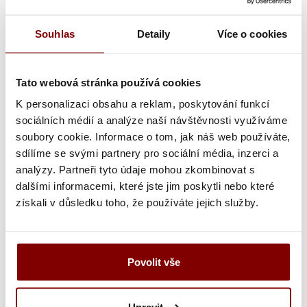
ostrie vyrobené zo 67 vrstiev japonskej nehrdzavejúcej
ocele VG10
Souhlas
Detaily
Více o cookies
tvrdosť HRC61 na rockwellově stupnici
extrémne tvrdé a ostré ostrie - kobalt, molybdén, vanád
a uhlík
Tato webová stránka používá cookies
vzor damascénskej ocele
K personalizaci obsahu a reklam, poskytování funkcí
krútená drevená rukoväť Pakawood (pevné odolné
sociálních médií a analýze naší návštěvnosti využíváme
drevo nepřebírající pachy)
soubory cookie. Informace o tom, jak náš web používáte,
rukoväť je pevná, odolná a hygienická
sdílíme se svými partnery pro sociální média, inzerci a
vnútro rukoväti je nerezová oceľ pevne prichytená k
analýzy. Partneři tyto údaje mohou zkombinovat s
ostrie
dalšími informacemi, které jste jim poskytli nebo které
Damascénskej (Damašková oceľ)
získali v důsledku toho, že používáte jejich služby.
Damašková oceľ sa vyrába opakovaným skováním,
prekladaním a znovu skováním niekoľkých pásikov ocele
o rozdielnych vlastnostiach, takto vzniká charakteristický
Povolit vše
vzor, ​​ktorý máva desiatky až stovky vrstiev. Damašková
oceľ je vďaka zoskupenie materiálov rozdielnych
Upravit