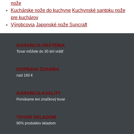
nože
Kuchárske nože do kuchyne
Kuchynské santoku nože
pre kuchárov
Výrobcovia
Japonské nože Suncraft
GARANCIA VRÁTENIA
Tovar môžete do 30 dní vrátiť
DOPRAVA ZDARMA
nad 160 €
GARANCIA KVALITY
Ponúkame len značkový tovar
TOVAR SKLADOM
90% produktov skladom