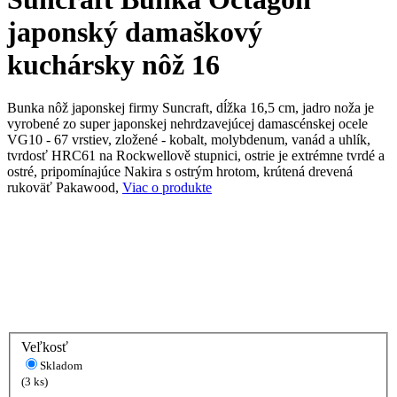
japonský damaškový
kuchársky nôž 16
Bunka nôž japonskej firmy Suncraft, dĺžka 16,5 cm, jadro noža je
vyrobené zo super japonskej nehrdzavejúcej damascénskej ocele
VG10 - 67 vrstiev, zložené - kobalt, molybdenum, vanád a uhlík,
tvrdosť HRC61 na Rockwellově stupnici, ostrie je extrémne tvrdé a
ostré, pripomínajúce Nakira s ostrým hrotom, krútená drevená
rukoväť Pakawood,
Viac o produkte
Veľkosť
Skladom
(3 ks)