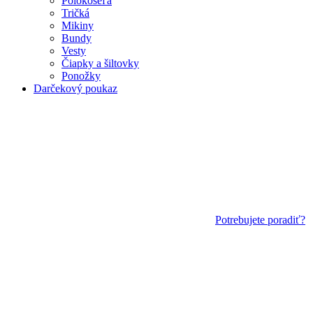
Polokošeľa
Tričká
Mikiny
Bundy
Vesty
Čiapky a šiltovky
Ponožky
Darčekový poukaz
Potrebujete poradiť?