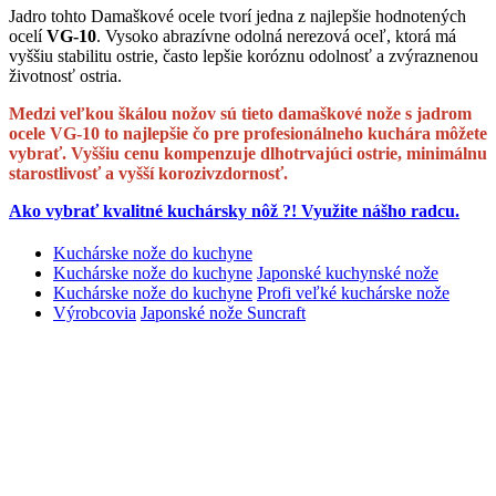
Jadro tohto Damaškové ocele tvorí jedna z najlepšie hodnotených
ocelí
VG-10
. Vysoko abrazívne odolná nerezová oceľ, ktorá má
vyššiu stabilitu ostrie, často lepšie koróznu odolnosť a zvýraznenou
životnosť ostria.
Medzi veľkou škálou nožov sú tieto damaškové nože s jadrom
ocele VG-10 to najlepšie čo pre profesionálneho kuchára môžete
vybrať. Vyššiu cenu kompenzuje dlhotrvajúci ostrie, minimálnu
starostlivosť a vyšší korozivzdornosť.
Ako vybrať kvalitné kuchársky nôž ?! Využite nášho radcu.
Kuchárske nože do kuchyne
Kuchárske nože do kuchyne
Japonské kuchynské nože
Kuchárske nože do kuchyne
Profi veľké kuchárske nože
Výrobcovia
Japonské nože Suncraft