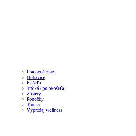
Pracovná obuv
Nohavice
Košeľa
Tričká / polokošeľa
Zástery
Ponožky
Tuniky
Výpredaj wellness