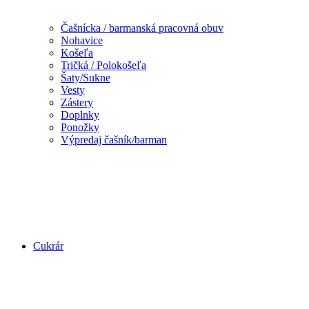
Čašnícka / barmanská pracovná obuv
Nohavice
Košeľa
Tričká / Polokošeľa
Šaty/Sukne
Vesty
Zástery
Doplnky
Ponožky
Výpredaj čašník/barman
Cukrár