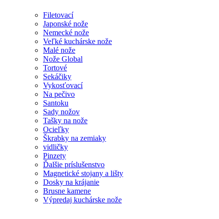
Filetovací
Japonské nože
Nemecké nože
Veľké kuchárske nože
Malé nože
Nože Global
Tortové
Sekáčiky
Vykosťovací
Na pečivo
Santoku
Sady nožov
Tašky na nože
Ocieľky
Škrabky na zemiaky
vidličky
Pinzety
Ďalšie príslušenstvo
Magnetické stojany a lišty
Dosky na krájanie
Brusne kamene
Výpredaj kuchárske nože