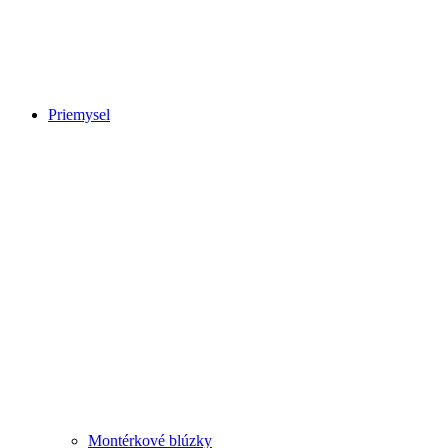
Priemysel
Montérkové blúzky