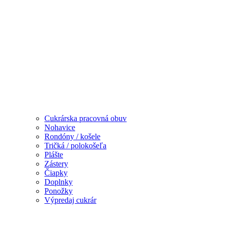
Cukrárska pracovná obuv
Nohavice
Rondóny / košele
Tričká / polokošeľa
Plášte
Zástery
Čiapky
Doplnky
Ponožky
Výpredaj cukrár