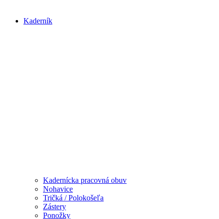
Kaderník
Kadernícka pracovná obuv
Nohavice
Tričká / Polokošeľa
Zástery
Ponožky