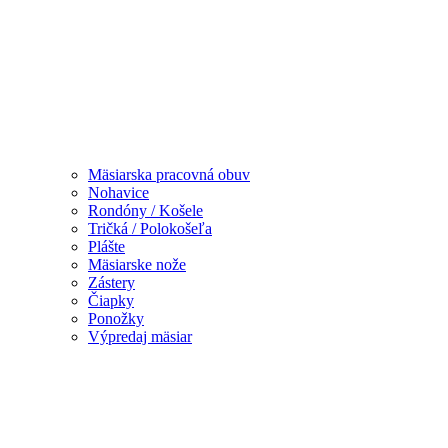
Mäsiarska pracovná obuv
Nohavice
Rondóny / Košele
Tričká / Polokošeľa
Plášte
Mäsiarske nože
Zástery
Čiapky
Ponožky
Výpredaj mäsiar