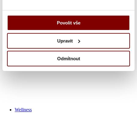
Zdravotnícka obuv
Povolit vše
Nohavice
Tuniky
Košeľa
Tričká / polokošeľa
Upravit
Zdravotnícke plášťa
Čiapky
Ponožky
Odmítnout
Výpredaj zdravotník
Wellness