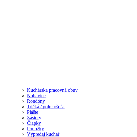
Kuchárska pracovná obuv
Nohavice
Rondóny
Tričká / polokošeľa
Plášte
Zástery
Čiapky
Ponožky
Výpredaj kuchař