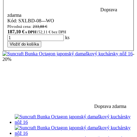
Doprava
zdarma
Kód: SXLBD-08---WO
Pôvodná cena:
233,88 €
187,10
€
s DPH
152,11
€ bez DPH
ks
Vložiť do košíka
-
20%
Doprava zdarma