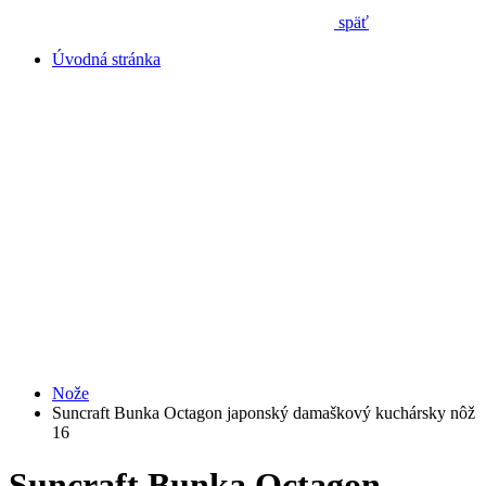
späť
Úvodná stránka
Nože
Suncraft Bunka Octagon japonský damaškový kuchársky nôž
16
Suncraft Bunka Octagon