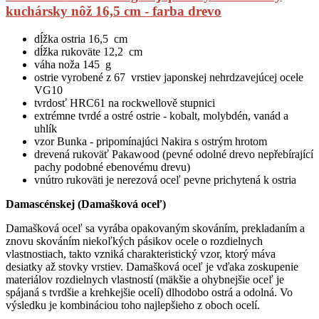
kuchársky nôž 16,5 cm - farba drevo
dĺžka ostria 16,5 cm
dĺžka rukoväte 12,2 cm
váha noža 145 g
ostrie vyrobené z 67 vrstiev japonskej nehrdzavejúcej ocele
VG10
tvrdosť HRC61 na rockwellově stupnici
extrémne tvrdé a ostré ostrie - kobalt, molybdén, vanád a
uhlík
vzor Bunka - pripomínajúci Nakira s ostrým hrotom
drevená rukoväť Pakawood (pevné odolné drevo nepřebírající
pachy podobné ebenovému drevu)
vnútro rukoväti je nerezová oceľ pevne prichytená k ostria
Damascénskej (Damašková oceľ)
Damašková oceľ sa vyrába opakovaným skováním, prekladaním a
znovu skováním niekoľkých pásikov ocele o rozdielnych
vlastnostiach, takto vzniká charakteristický vzor, ​​ktorý máva
desiatky až stovky vrstiev. Damašková oceľ je vďaka zoskupenie
materiálov rozdielnych vlastností (mäkšie a ohybnejšie oceľ je
spájaná s tvrdšie a krehkejšie ocelí) dlhodobo ostrá a odolná. Vo
výsledku je kombináciou toho najlepšieho z oboch ocelí.