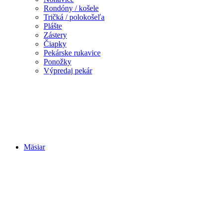
Rondóny / košele
Tričká / polokošeľa
Plášte
Zástery
Čiapky
Pekárske rukavice
Ponožky
Výpredaj pekár
Mäsiar