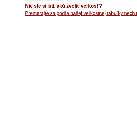
Nie ste si istí, akú zvoliť veľkosť?
Premerajte sa podľa našej veľkostnej tabuľky nech 