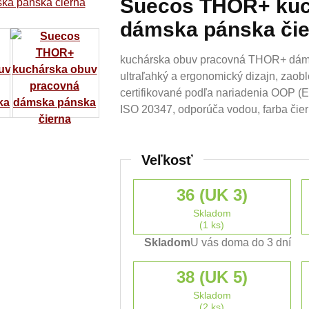
Suecos THOR+ kuc
dámska pánska čie
kuchárska obuv pracovná THOR+ dáms
ultraľahký a ergonomický dizajn, zaoble
certifikované podľa nariadenia OOP 
ISO 20347, odporúča vodou, farba čie
Veľkosť
36 (UK 3)
Skladom
(1 ks)
Skladom
U vás doma do 3 dní
38 (UK 5)
Skladom
(2 ks)