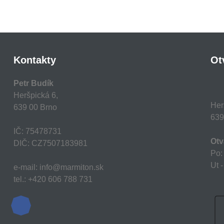
Kontakty
Ot
Petr Budík
Heršpická 6,
Her
639 00 Brno
639
IČ: 75478731
Otv
DIČ: CZ7507183981
Po:
Ut -
e-mail: info@marmiton.sk
tel.: +420 606 788 731