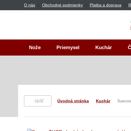
O nás
Obchodné podmienky
Platba a doprava
R
Nože
Priemysel
Kuchár
Č
späť
Úvodná stránka
Kuchár
Suecos