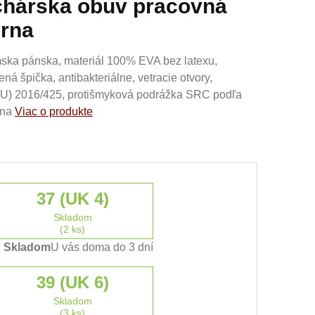
hárska obuv pracovná
rna
ka pánska, materiál 100% EVA bez latexu,
ná špička, antibakteriálne, vetracie otvory,
(EU) 2016/425, protišmyková podrážka SRC podľa
rna
Viac o produkte
37 (UK 4)
Skladom
(2 ks)
Skladom
U vás doma do 3 dní
39 (UK 6)
Skladom
(3 ks)