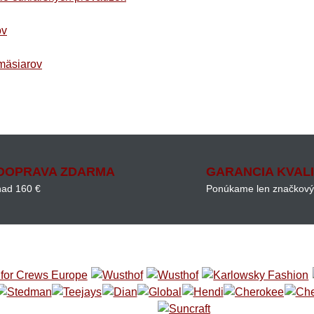
ov
mäsiarov
DOPRAVA ZDARMA
GARANCIA KVAL
nad 160 €
Ponúkame len značkový