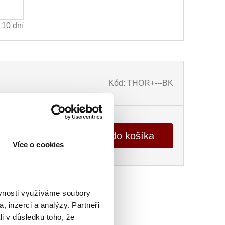
10 dní
Kód: THOR+---BK
ks
Vložiť do košíka
Více o cookies
ěvnosti využíváme soubory
, inzerci a analýzy. Partneři
li v důsledku toho, že