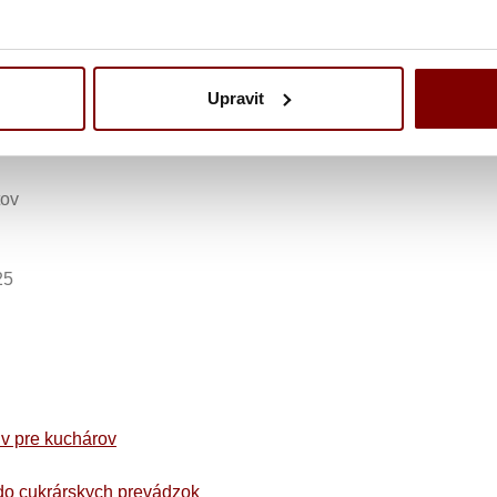
covná dámska pánska čierna
Upravit
a
tov
25
v pre kuchárov
 do cukrárskych prevádzok