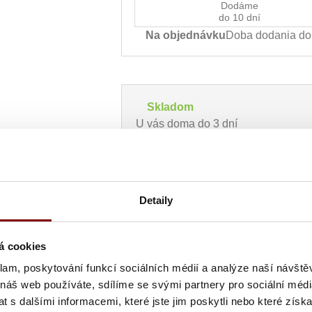
Dodáme
do 10 dní
Na objednávku
Doba dodania do 
Skladom
U vás doma do 3 dní
44,49
€
s DPH
Detaily
36,17
€ bez DPH
á cookies
klam, poskytování funkcí sociálních médií a analýze naší návšt
 náš web používáte, sdílíme se svými partnery pro sociální média
 s dalšími informacemi, které jste jim poskytli nebo které získa