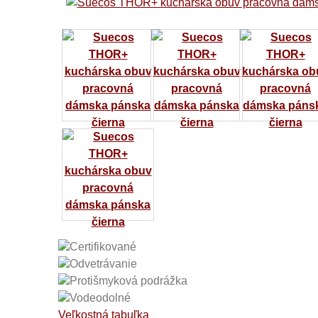
Certifikované
Odvetrávanie
Protišmyková podrážka
Vodeodolné
Veľkostná tabuľka