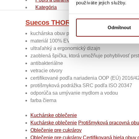
používáte jejich služby.
Kategória
Suecos THOR+ kuchárska obuv pra
Odmítnout
kuchárska obuv pracovná THOR+ dámska pánsk
materiál 100% EVA bez latexu
ultraľahký a ergonomický dizajn
zaoblená špička, ktorá umožňuje pohyblivosť prs
antibakteriálne
vetracie otvory
certifikované podľa nariadenia OOP (EÚ) 2016/4
protišmyková podrážka SRC podľa ISO 20347
odporúča sa umývanie mydlom a vodou
farba čierna
Kuchárske oblečenie
Kuchárske oblečenie
Protišmyková pracovná obu
Oblečenie pre cukrárov
Oblečenie pre cukrárov
Certifikovaná biela obuv