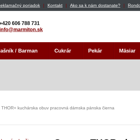
eklamačný poriadok
Kontakt
Ako sa k nám dostanate?
Rondo
+420 606 788 731
info@marmiton.sk
ašník / Barman
Cukrár
Pekár
Mäsiar
 THOR+ kuchárska obuv pracovná dámska pánska čierna